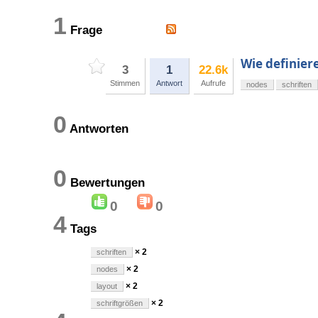
1
Frage
Wie definiere
3
1
22.6k
Stimmen
Antwort
Aufrufe
nodes
schriften
0
Antworten
0
Bewertungen
0
0
4
Tags
× 2
schriften
× 2
nodes
× 2
layout
× 2
schriftgrößen