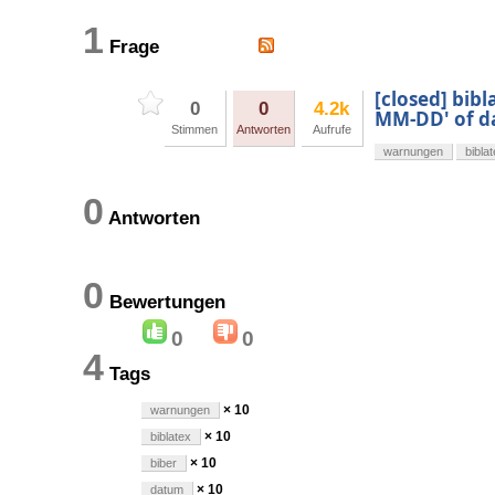
1
Frage
[closed] bib
0
0
4.2k
MM-DD' of dat
Stimmen
Antworten
Aufrufe
warnungen
bibla
0
Antworten
0
Bewertungen
0
0
4
Tags
× 10
warnungen
× 10
biblatex
× 10
biber
× 10
datum