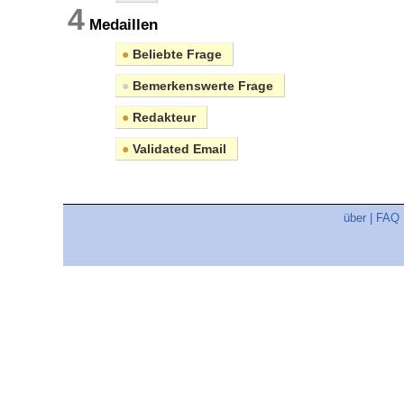
4
Medaillen
●
Beliebte Frage
●
Bemerkenswerte Frage
●
Redakteur
●
Validated Email
über
|
FAQ