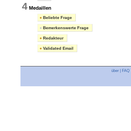
4
Medaillen
●
Beliebte Frage
●
Bemerkenswerte Frage
●
Redakteur
●
Validated Email
über
|
FAQ