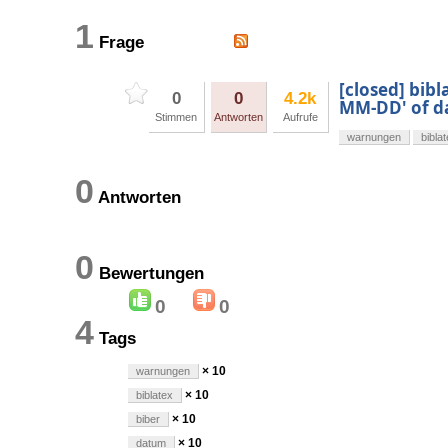
1
Frage
[closed] bib
0
0
4.2k
MM-DD' of dat
Stimmen
Antworten
Aufrufe
warnungen
bibla
0
Antworten
0
Bewertungen
0
0
4
Tags
× 10
warnungen
× 10
biblatex
× 10
biber
× 10
datum