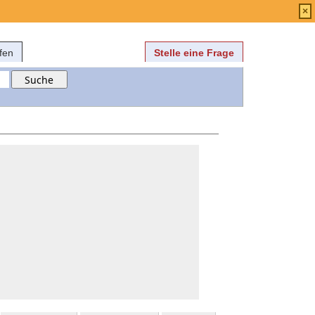
Anmelden
über
FAQ
×
fen
Stelle eine Frage