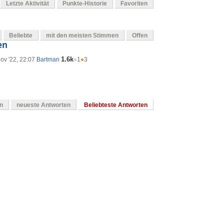
Letzte Aktivität
Punkte-Historie
Favoriten
Beliebte
mit den meisten Stimmen
Offen
en
1.6k
ov '22, 22:07
Bartman
●
1
●
3
en
neueste Antworten
Beliebteste Antworten