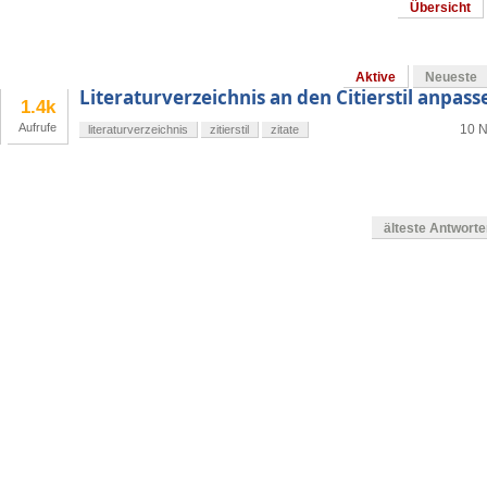
Übersicht
Aktive
Neueste
Literaturverzeichnis an den Citierstil anpass
1.4k
Aufrufe
10 N
literaturverzeichnis
zitierstil
zitate
älteste Antwort
en