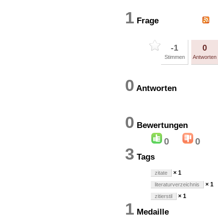
1
Frage
-1
0
Stimmen
Antworten
0
Antworten
0
Bewertung
0
0
3
Tags
× 1
zitate
× 1
literaturverzeichnis
× 1
zitierstil
1
Medaille