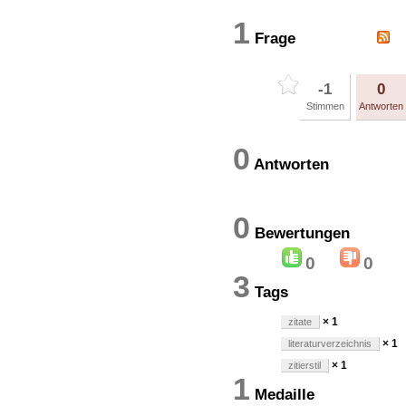
1
Frage
-1
0
Stimmen
Antworten
0
Antworten
0
Bewertung
0
0
3
Tags
× 1
zitate
× 1
literaturverzeichnis
× 1
zitierstil
1
Medaille