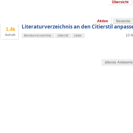
Übersicht
Aktive
Neueste
Literaturverzeichnis an den Citierstil anpass
1.4k
Aufrufe
10 N
literaturverzeichnis
zitierstil
zitate
älteste Antwort
en