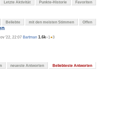
Letzte Aktivität
Punkte-Historie
Favoriten
Beliebte
mit den meisten Stimmen
Offen
en
1.6k
ov '22, 22:07
Bartman
●
1
●
3
en
neueste Antworten
Beliebteste Antworten