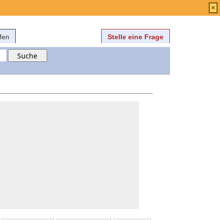
Anmelden
über
FAQ
×
fen
Stelle eine Frage