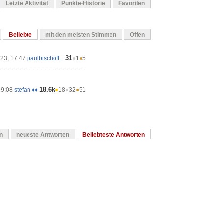
Letzte Aktivität
Punkte-Historie
Favoriten
Beliebte
mit den meisten Stimmen
Offen
31
'23, 17:47
paulbischoff...
●
1
●
5
18.6k
19:08
stefan ♦♦
●
18
●
32
●
51
en
neueste Antworten
Beliebteste Antworten