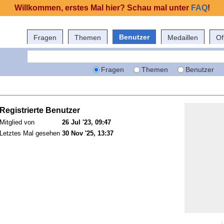
Willkommen, erstes Mal hier? Schau mal unter
FAQ
!
Benutzer
Fragen
Themen
Medaillen
Of
Fragen
Themen
Benutzer
Registrierte Benutzer
Mitglied von
26 Jul '23, 09:47
Letztes Mal gesehen
30 Nov '25, 13:37