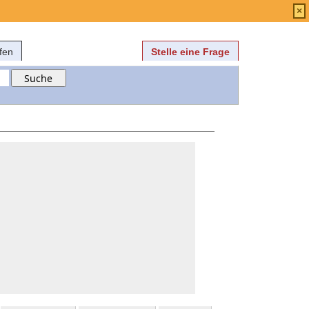
Anmelden
über
FAQ
×
fen
Stelle eine Frage