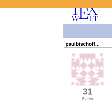
paulbischoff...
31
Punkte