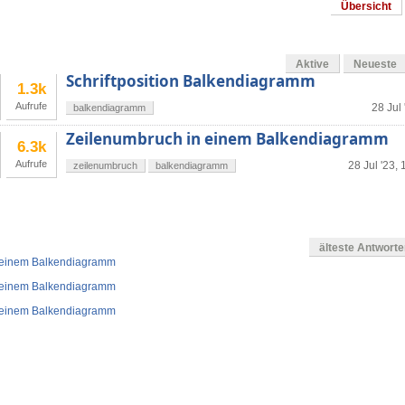
Übersicht
Aktive
Neueste
Schriftposition Balkendiagramm
1.3k
Aufrufe
28 Jul 
balkendiagramm
Zeilenumbruch in einem Balkendiagramm
6.3k
Aufrufe
28 Jul '23, 
zeilenumbruch
balkendiagramm
älteste Antwort
 einem Balkendiagramm
 einem Balkendiagramm
 einem Balkendiagramm
g