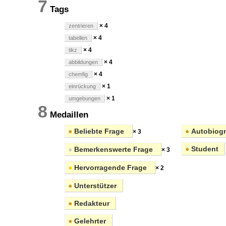
7
Tags
× 4
zentrieren
× 4
tabellen
× 4
tikz
× 4
abbildungen
× 4
chemfig
× 1
einrückung
× 1
umgebungen
8
Medaillen
●
Beliebte Frage
●
Autobiog
× 3
●
Student
●
Bemerkenswerte Frage
× 3
●
Hervorragende Frage
× 2
●
Unterstützer
●
Redakteur
●
Gelehrter