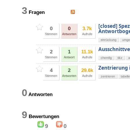
3
Fragen
[closed] Spe
0
0
3.7k
Antwortboge
Stimmen
Antworten
Aufrufe
einrückung
umge
Ausschnittv
2
1
11.1k
Stimmen
Antwort
Aufrufe
chemfig
tikz
a
Zentrierung 
4
2
29.6k
Stimmen
Antworten
Aufrufe
zentrieren
tabell
0
Antworten
9
Bewertungen
9
0