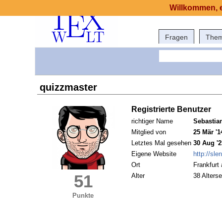
Willkommen, e
Fragen
The
quizzmaster
Registrierte Benutzer
richtiger Name
Sebastia
Mitglied von
25 Mär '1
Letztes Mal gesehen
30 Aug '2
Eigene Website
http://sle
Ort
Frankfurt
51
Alter
38 Alterse
Punkte