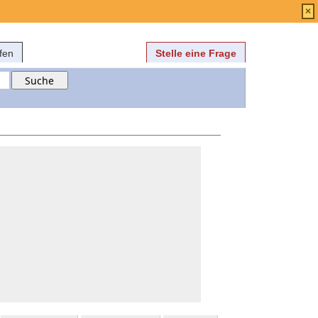
Anmelden
über
FAQ
×
fen
Stelle eine Frage