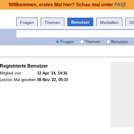
Willkommen, erstes Mal hier? Schau mal unter
FAQ
!
Benutzer
Fragen
Themen
Medaillen
Of
Fragen
Themen
Benutzer
Registrierte Benutzer
Mitglied von
12 Apr '14, 14:16
Letztes Mal gesehen
08 Nov '22, 05:33