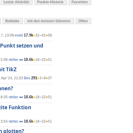
Letzte Aktivität
Punkte-Historie
Favoriten
Beliebte
mit den meisten Stimmen
Offen
17.9k
17, 13:09
esdd
●
32
●
42
●
58
 Punkt setzen und
18.6k
21:06
stefan ♦♦
●
18
●
32
●
51
it TikZ
291
 Apr '14, 21:03
Bes
●
3
●
9
●
37
hnen?
18.6k
18:35
stefan ♦♦
●
18
●
32
●
51
zite Funktion
18.6k
13:54
stefan ♦♦
●
18
●
32
●
51
n plotten?