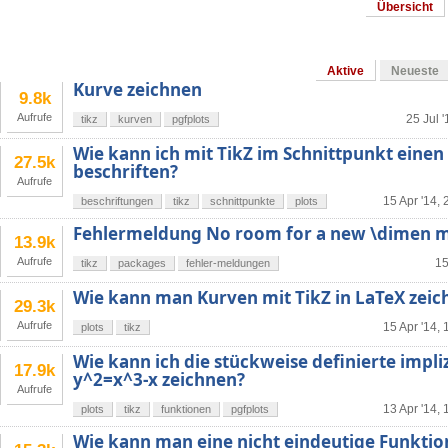
Übersicht
Aktive
Neueste
Kurve zeichnen
9.8k
Aufrufe
25 Jul '
tikz
kurven
pgfplots
Wie kann ich mit TikZ im Schnittpunkt einen
27.5k
beschriften?
Aufrufe
15 Apr '14, 
beschriftungen
tikz
schnittpunkte
plots
Fehlermeldung No room for a new \dimen m
13.9k
Aufrufe
15
tikz
packages
fehler-meldungen
Wie kann man Kurven mit TikZ in LaTeX zeic
29.3k
Aufrufe
15 Apr '14, 
plots
tikz
Wie kann ich die stückweise definierte impli
17.9k
y^2=x^3-x zeichnen?
Aufrufe
13 Apr '14, 
plots
tikz
funktionen
pgfplots
Wie kann man eine nicht eindeutige Funktio