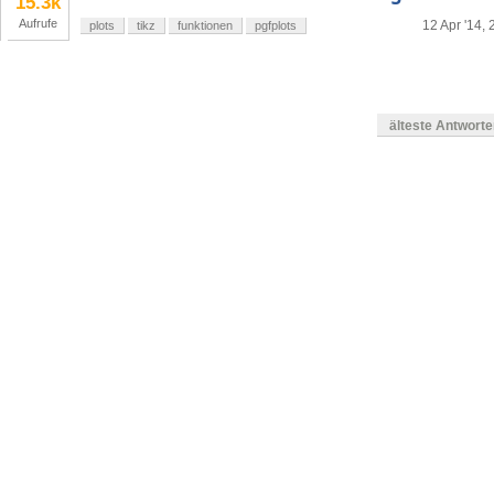
15.3k
Aufrufe
12 Apr '14, 
plots
tikz
funktionen
pgfplots
älteste Antwort
en