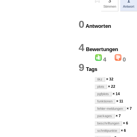
3
1
Stimmen
Antwort
0
Antworten
4
Bewertung
4
0
9
Tags
× 32
tikz
× 22
plots
× 14
pgfplots
× 11
funktionen
× 7
fehler-meldungen
× 7
packages
× 6
beschriftungen
× 6
schnittpunkte