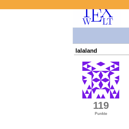
lalaland
119
Punkte