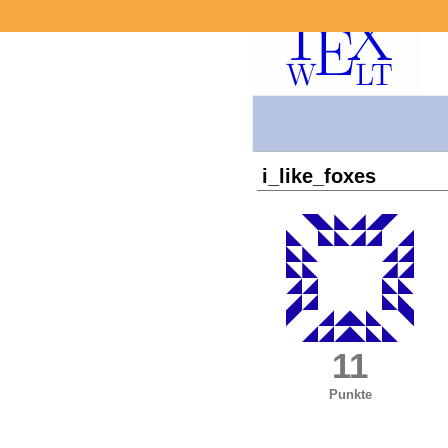
i_like_foxes
11
Punkte