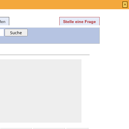
Anmelden
über
FAQ
×
fen
Stelle eine Frage