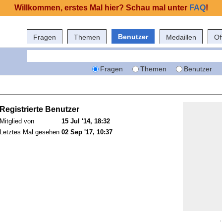
Willkommen, erstes Mal hier? Schau mal unter
FAQ
!
Benutzer
Fragen
Themen
Medaillen
Of
Fragen
Themen
Benutzer
Registrierte Benutzer
Mitglied von
15 Jul '14, 18:32
Letztes Mal gesehen
02 Sep '17, 10:37