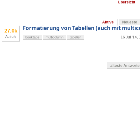
Übersicht
Aktive
Neueste
Formatierung von Tabellen (auch mit multi
27.0k
Aufrufe
16 Jul '14,
booktabs
multicolumn
tabellen
älteste Antwort
en