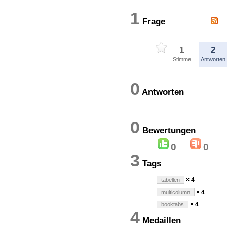
1
Frage
1
2
Stimme
Antworten
0
Antworten
0
Bewertung
0
0
3
Tags
× 4
tabellen
× 4
multicolumn
× 4
booktabs
4
Medaillen