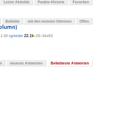
Letzte Aktivität
Punkte-Historie
Favoriten
Beliebte
mit den meisten Stimmen
Offen
column)
22.1k
 11:30
cgnieder
●
26
●
34
●
63
en
neueste Antworten
Beliebteste Antworten