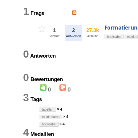
1
Frage
Formatierung
1
2
27.0k
Stimme
Antworten
Aufrufe
booktabs
multic
0
Antworten
0
Bewertungen
0
0
3
Tags
× 4
tabellen
× 4
multicolumn
× 4
booktabs
4
Medaillen