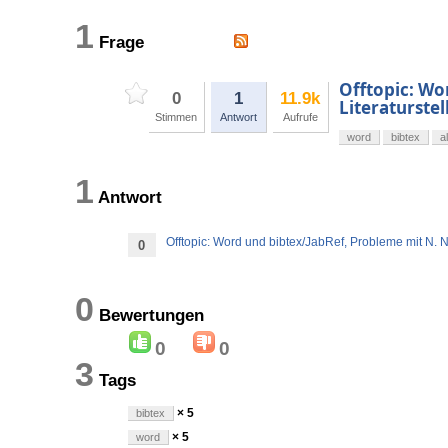
1
Frage
Offtopic: Wo
0
1
11.9k
Literaturstel
Stimmen
Antwort
Aufrufe
word
bibtex
a
1
Antwort
Offtopic: Word und bibtex/JabRef, Probleme mit N. N.
0
0
Bewertungen
0
0
3
Tags
× 5
bibtex
× 5
word