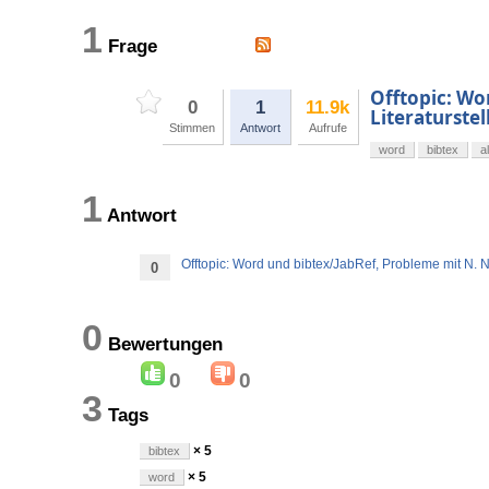
1
Frage
Offtopic: Wo
0
1
11.9k
Literaturstel
Stimmen
Antwort
Aufrufe
word
bibtex
a
1
Antwort
Offtopic: Word und bibtex/JabRef, Probleme mit N. N.
0
0
Bewertungen
0
0
3
Tags
× 5
bibtex
× 5
word