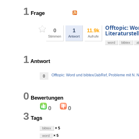
1
Frage
Offtopic: Wo
0
1
11.9k
Literaturstel
Stimmen
Antwort
Aufrufe
word
bibtex
a
1
Antwort
Offtopic: Word und bibtex/JabRef, Probleme mit N. N.
0
0
Bewertungen
0
0
3
Tags
× 5
bibtex
× 5
word