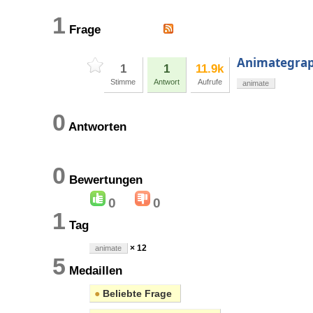
1
Frage
Animategrap
1
1
11.9k
Stimme
Antwort
Aufrufe
animate
0
Antworten
0
Bewertungen
0
0
1
Tag
× 12
animate
5
Medaillen
●
Beliebte Frage