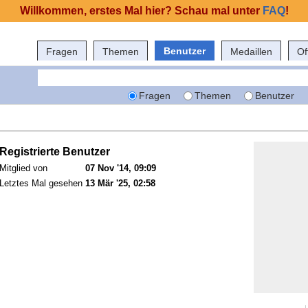
Willkommen, erstes Mal hier? Schau mal unter
FAQ
!
Benutzer
Fragen
Themen
Medaillen
Of
Fragen
Themen
Benutzer
Registrierte Benutzer
Mitglied von
07 Nov '14, 09:09
Letztes Mal gesehen
13 Mär '25, 02:58