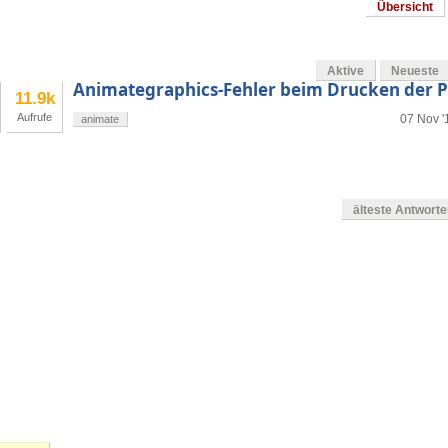
Übersicht
Aktive
Neueste
Animategraphics-Fehler beim Drucken der 
11.9k
Aufrufe
07 Nov '
animate
älteste Antwort
en