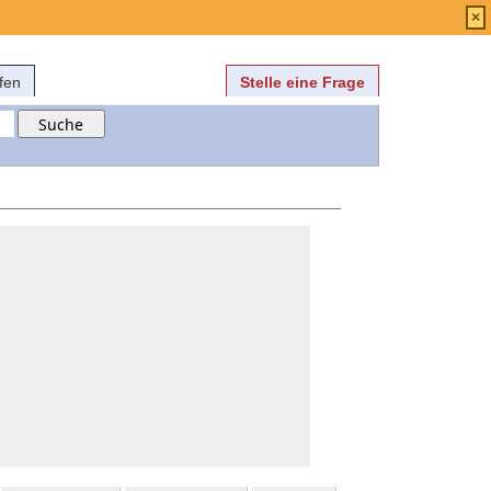
Anmelden
über
FAQ
×
fen
Stelle eine Frage