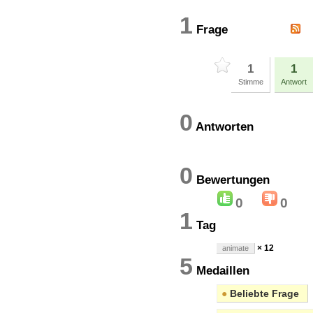
1
Frage
1
1
Stimme
Antwort
0
Antworten
0
Bewertung
0
0
1
Tag
× 12
animate
5
Medaillen
●
Beliebte Frage