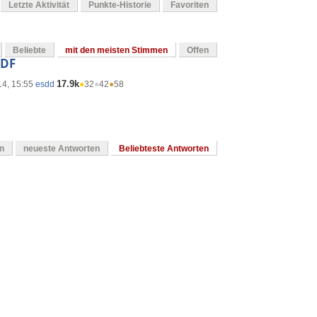
Letzte Aktivität
Punkte-Historie
Favoriten
Beliebte
mit den meisten Stimmen
Offen
PDF
17.9k
14, 15:55
esdd
●
32
●
42
●
58
en
neueste Antworten
Beliebteste Antworten