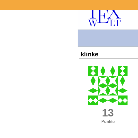
klinke
13
Punkte