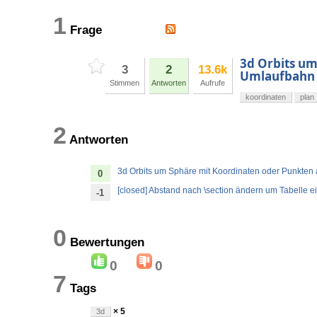
1
Frage
3d Orbits um
3
2
13.6k
Umlaufbahn
Stimmen
Antworten
Aufrufe
koordinaten
plan
2
Antworten
3d Orbits um Sphäre mit Koordinaten oder Punkten
0
[closed] Abstand nach \section ändern um Tabelle e
-1
0
Bewertungen
0
0
7
Tags
× 5
3d