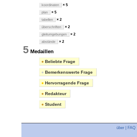
× 5
koordinaten
× 5
plan
× 2
tabellen
× 2
überschriften
× 2
gleitumgebungen
× 2
abstände
5
Medaillen
●
Beliebte Frage
●
Bemerkenswerte Frage
●
Hervorragende Frage
●
Redakteur
●
Student
über
|
FAQ