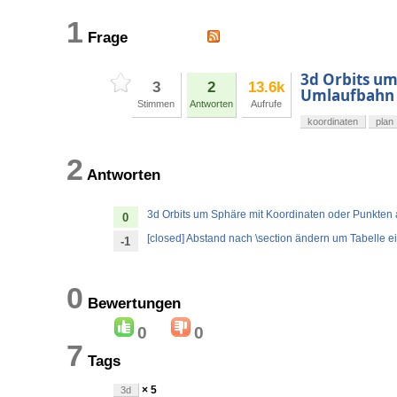
1
Frage
3d Orbits um
3
2
13.6k
Umlaufbahn
Stimmen
Antworten
Aufrufe
koordinaten
plan
2
Antworten
3d Orbits um Sphäre mit Koordinaten oder Punkten
0
[closed] Abstand nach \section ändern um Tabelle e
-1
0
Bewertungen
0
0
7
Tags
× 5
3d