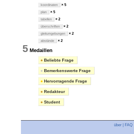
× 5
koordinaten
× 5
plan
× 2
tabellen
× 2
überschriften
× 2
gleitumgebungen
× 2
abstände
5
Medaillen
●
Beliebte Frage
●
Bemerkenswerte Frage
●
Hervorragende Frage
●
Redakteur
●
Student
über
|
FAQ