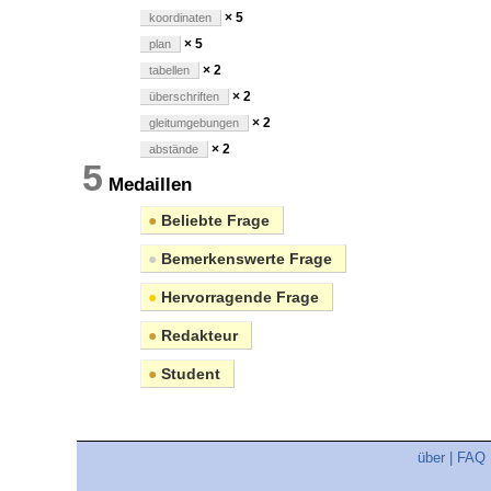
× 5
koordinaten
× 5
plan
× 2
tabellen
× 2
überschriften
× 2
gleitumgebungen
× 2
abstände
5
Medaillen
●
Beliebte Frage
●
Bemerkenswerte Frage
●
Hervorragende Frage
●
Redakteur
●
Student
über
|
FAQ