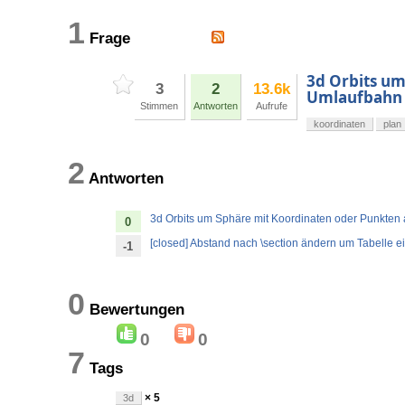
1
Frage
3d Orbits um
3
2
13.6k
Umlaufbahn
Stimmen
Antworten
Aufrufe
koordinaten
plan
2
Antworten
3d Orbits um Sphäre mit Koordinaten oder Punkten
0
[closed] Abstand nach \section ändern um Tabelle e
-1
0
Bewertungen
0
0
7
Tags
× 5
3d