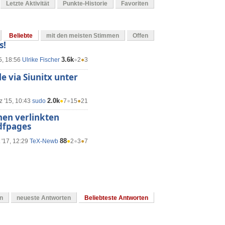
Letzte Aktivität
Punkte-Historie
Favoriten
Beliebte
mit den meisten Stimmen
Offen
s!
3.6k
5, 18:56
Ulrike Fischer
●
2
●
3
e via Siunitx unter
2.0k
 '15, 10:43
sudo
●
7
●
15
●
21
hen verlinkten
dfpages
88
 '17, 12:29
TeX-Newb
●
2
●
3
●
7
en
neueste Antworten
Beliebteste Antworten