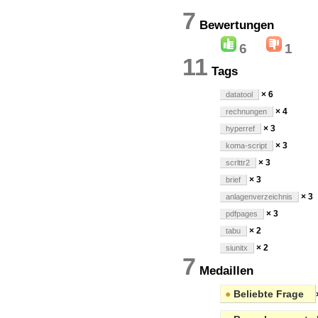
7
Bewertung
6
1
11
Tags
× 6
datatool
× 4
rechnungen
× 3
hyperref
× 3
koma-script
× 3
scrlttr2
× 3
brief
× 3
anlagenverzeichnis
× 3
pdfpages
× 2
tabu
× 2
siunitx
7
Medaillen
●
Beliebte Frage