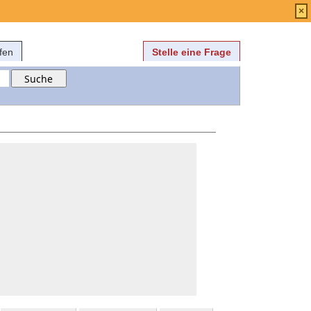
Anmelden
über
FAQ
×
fen
Stelle eine Frage