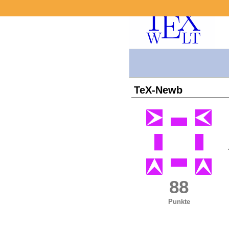
TeX-Newb
88
Punkte