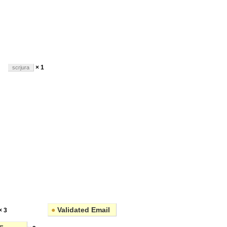
en
× 1
scrjura
●
Validated Email
× 3