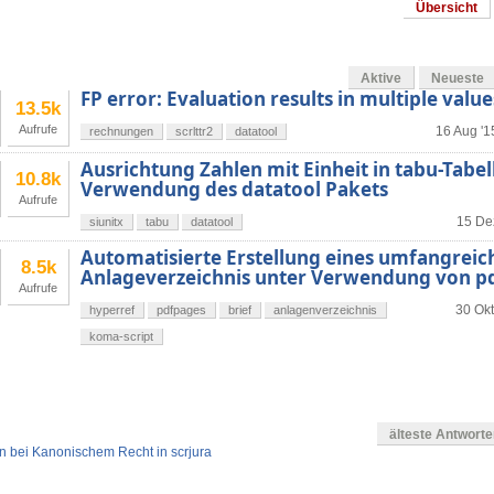
Übersicht
Aktive
Neueste
FP error: Evaluation results in multiple value
13.5k
Aufrufe
16 Aug '1
rechnungen
scrlttr2
datatool
Ausrichtung Zahlen mit Einheit in tabu-Tabell
10.8k
Verwendung des datatool Pakets
Aufrufe
15 Dez
siunitx
tabu
datatool
Automatisierte Erstellung eines umfangreic
8.5k
Anlageverzeichnis unter Verwendung von p
Aufrufe
30 Okt
hyperref
pdfpages
brief
anlagenverzeichnis
koma-script
älteste Antwort
 bei Kanonischem Recht in scrjura