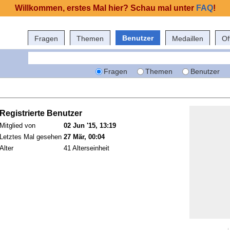
Willkommen, erstes Mal hier? Schau mal unter
FAQ
!
Benutzer
Fragen
Themen
Medaillen
Of
Fragen
Themen
Benutzer
Registrierte Benutzer
Mitglied von
02 Jun '15, 13:19
Letztes Mal gesehen
27 Mär, 00:04
Alter
41 Alterseinheit