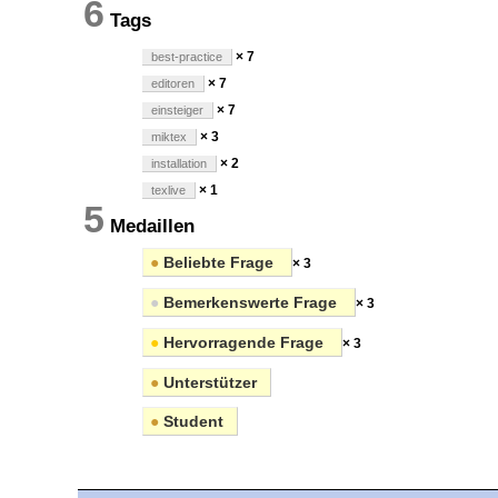
6
Tags
× 7
best-practice
× 7
editoren
× 7
einsteiger
× 3
miktex
× 2
installation
× 1
texlive
5
Medaillen
●
Beliebte Frage
× 3
●
Bemerkenswerte Frage
× 3
●
Hervorragende Frage
× 3
●
Unterstützer
●
Student