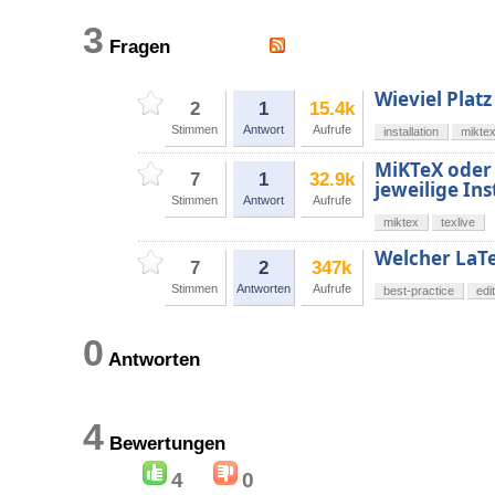
3
Fragen
Wieviel Plat
2
1
15.4k
Stimmen
Antwort
Aufrufe
installation
mikte
MiKTeX oder 
7
1
32.9k
jeweilige Ins
Stimmen
Antwort
Aufrufe
miktex
texlive
Welcher LaTe
7
2
347k
Stimmen
Antworten
Aufrufe
best-practice
edi
0
Antworten
4
Bewertungen
4
0