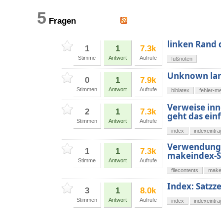
5
Fragen
linken Rand 
1
1
7.3k
Stimme
Antwort
Aufrufe
fußnoten
Unknown lang
0
1
7.9k
Stimmen
Antwort
Aufrufe
biblatex
fehler-m
Verweise inn
2
1
7.3k
geht das ein
Stimmen
Antwort
Aufrufe
index
indexeintra
Verwendung v
1
1
7.3k
makeindex-St
Stimme
Antwort
Aufrufe
filecontents
make
Index: Satzz
3
1
8.0k
Stimmen
Antwort
Aufrufe
index
indexeintra