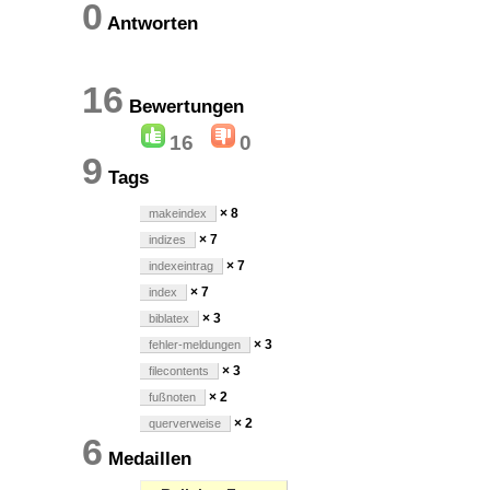
0
Antworten
16
Bewertungen
16
0
9
Tags
× 8
makeindex
× 7
indizes
× 7
indexeintrag
× 7
index
× 3
biblatex
× 3
fehler-meldungen
× 3
filecontents
× 2
fußnoten
× 2
querverweise
6
Medaillen