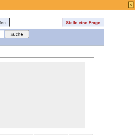
Anmelden
über
FAQ
×
fen
Stelle eine Frage