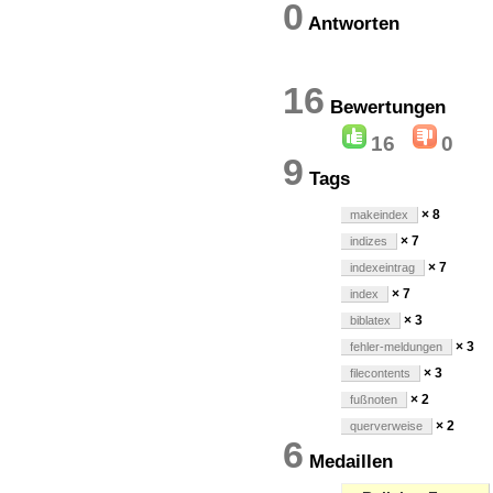
0
Antworten
16
Bewertun
16
0
9
Tags
× 8
makeindex
× 7
indizes
× 7
indexeintrag
× 7
index
× 3
biblatex
× 3
fehler-meldungen
× 3
filecontents
× 2
fußnoten
× 2
querverweise
6
Medaillen