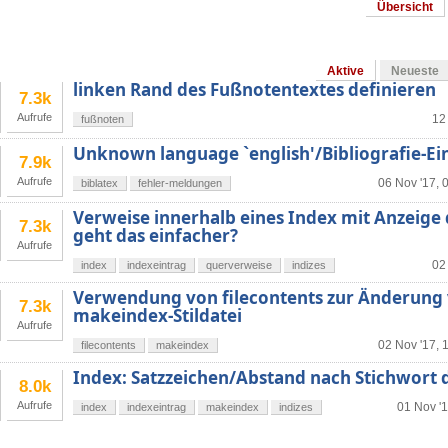
Übersicht
Aktive
Neueste
linken Rand des Fußnotentextes definieren
7.3k
Aufrufe
12
fußnoten
Unknown language `english'/Bibliografie-Ei
7.9k
Aufrufe
06 Nov '17, 
biblatex
fehler-meldungen
Verweise innerhalb eines Index mit Anzeige 
7.3k
geht das einfacher?
Aufrufe
02
index
indexeintrag
querverweise
indizes
Verwendung von filecontents zur Änderung v
7.3k
makeindex-Stildatei
Aufrufe
02 Nov '17, 
filecontents
makeindex
Index: Satzzeichen/Abstand nach Stichwort 
8.0k
Aufrufe
01 Nov '1
index
indexeintrag
makeindex
indizes