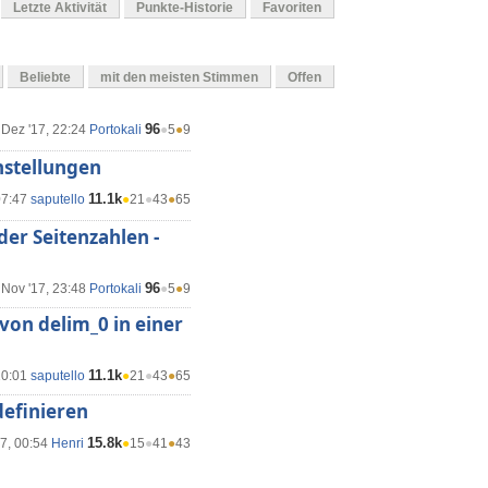
Letzte Aktivität
Punkte-Historie
Favoriten
Beliebte
mit den meisten Stimmen
Offen
96
 Dez '17, 22:24
Portokali
●
5
●
9
nstellungen
11.1k
07:47
saputello
●
21
●
43
●
65
der Seitenzahlen -
96
 Nov '17, 23:48
Portokali
●
5
●
9
on delim_0 in einer
11.1k
10:01
saputello
●
21
●
43
●
65
definieren
15.8k
7, 00:54
Henri
●
15
●
41
●
43