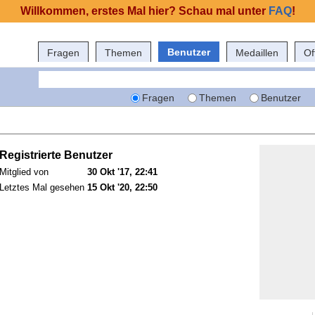
Willkommen, erstes Mal hier? Schau mal unter
FAQ
!
Benutzer
Fragen
Themen
Medaillen
Of
Fragen
Themen
Benutzer
Registrierte Benutzer
Mitglied von
30 Okt '17, 22:41
Letztes Mal gesehen
15 Okt '20, 22:50