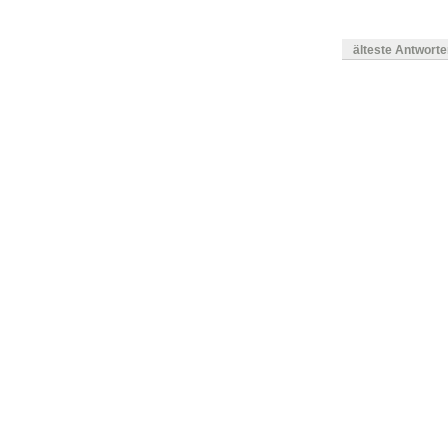
älteste Antwort
gen