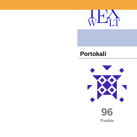
Portokali
96
Punkte