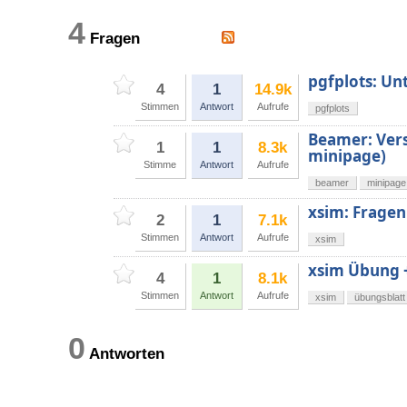
4
Fragen
pgfplots: Unt
4
1
14.9k
Stimmen
Antwort
Aufrufe
pgfplots
Beamer: Vers
1
1
8.3k
minipage)
Stimme
Antwort
Aufrufe
beamer
minipage
xsim: Fragen
2
1
7.1k
Stimmen
Antwort
Aufrufe
xsim
xsim Übung +
4
1
8.1k
Stimmen
Antwort
Aufrufe
xsim
übungsblatt
0
Antworten