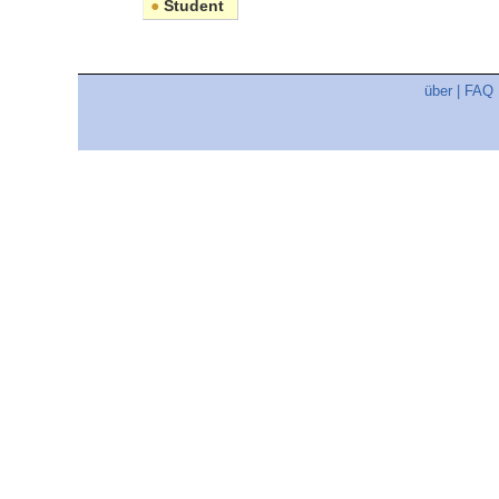
●
Student
über
|
FAQ