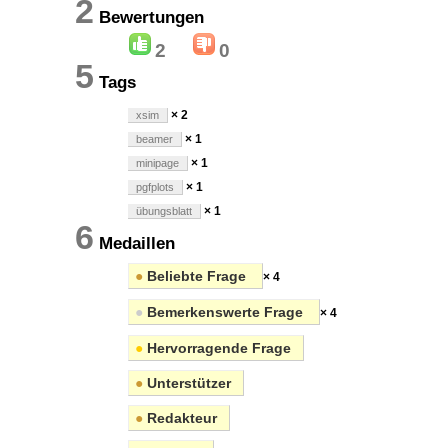
2
Bewertungen
2
0
5
Tags
× 2
xsim
× 1
beamer
× 1
minipage
× 1
pgfplots
× 1
übungsblatt
6
Medaillen
●
Beliebte Frage
× 4
●
Bemerkenswerte Frage
× 4
●
Hervorragende Frage
●
Unterstützer
●
Redakteur