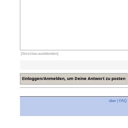
[Vorschau ausblenden]
über
|
FAQ