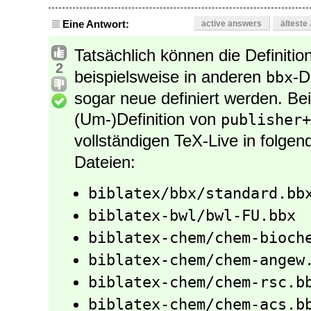
Eine Antwort:
active answers
älteste
Tatsächlich können die Definiti
2
beispielsweise in anderen
-D
bbx
sogar neue definiert werden. Bei
(Um-)Definition von
publisher+
vollständigen TeX-Live in folge
Dateien:
biblatex/bbx/standard.bb
biblatex-bwl/bwl-FU.bbx
biblatex-chem/chem-bioch
biblatex-chem/chem-angew
biblatex-chem/chem-rsc.b
biblatex-chem/chem-acs.b