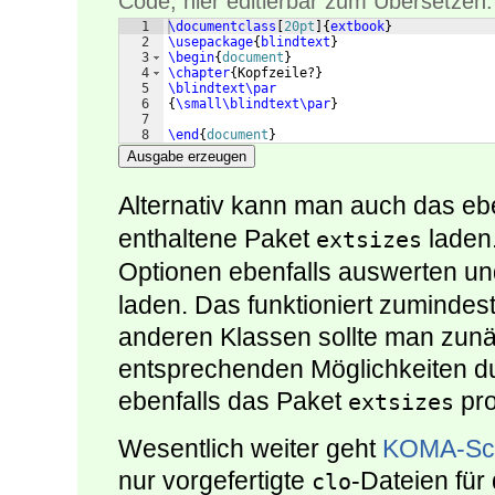
Code, hier editierbar zum Übersetzen:
1
\documentclass
[
20pt
]
{
extbook
}
2
\usepackage
{
blindtext
}
3
\begin
{
document
}
4
\chapter
{
Kopfzeile?
}
5
\blindtext\par
6
{
\small\blindtext\par
}
7
8
\end
{
document
}
Ausgabe erzeugen
Alternativ kann man auch das ebe
enthaltene Paket
laden
extsizes
Optionen ebenfalls auswerten u
laden. Das funktioniert zumindes
anderen Klassen sollte man zunä
entsprechenden Möglichkeiten 
ebenfalls das Paket
pro
extsizes
Wesentlich weiter geht
KOMA-Scr
nur vorgefertigte
-Dateien für
clo