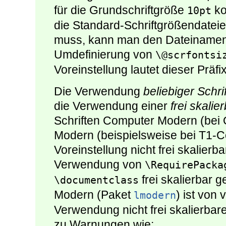
für die Grundschriftgröße
ko
10pt
die Standard-Schriftgrößendatei
muss, kann man den Dateinamens
Umdefinierung von
\@scrfontsi
Voreinstellung lautet dieser Präfi
Die Verwendung
beliebiger Schri
die Verwendung einer
frei skalie
Schriften Computer Modern (bei
Modern (beispielsweise bei T1-Co
Voreinstellung nicht frei skalier
Verwendung von
\RequirePacka
frei skalierbar g
\documentclass
Modern (Paket
) ist von 
lmodern
Verwendung nicht frei skalierbare
zu Warnungen wie: