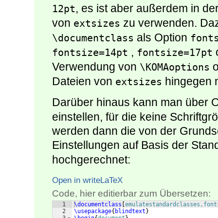
, es ist aber außerdem in de
12pt
von
zu verwenden. Daz
extsizes
als Option
\documentclass
font
,
fontsize=14pt
fontsize=17pt
Verwendung von
o
\KOMAoptions
Dateien von
hingegen ni
extsizes
Darüber hinaus kann man über 
einstellen, für die keine Schriftg
werden dann die von der Grunds
Einstellungen auf Basis der Sta
hochgerechnet:
Open in writeLaTeX
Code, hier editierbar zum Übersetzen:
1
\documentclass
[
emulatestandardclasses,font
2
\usepackage
{
blindtext
}