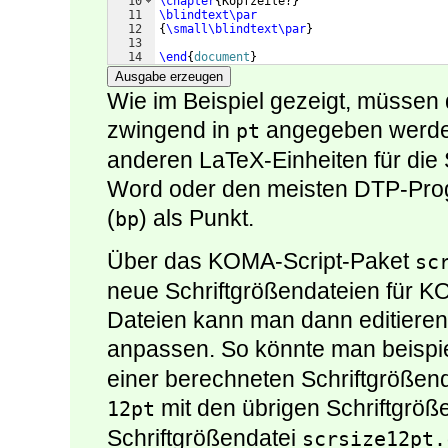
10
\chapter
{
Kopfzeile?
}
11
\blindtext\par
12
{
\small\blindtext\par
}
13
14
\end
{
document
}
Ausgabe erzeugen
Wie im Beispiel gezeigt, müssen 
zwingend in
angegeben werde
pt
anderen LaTeX-Einheiten für die 
Word oder den meisten DTP-Pro
(
) als Punkt.
bp
Über das KOMA-Script-Paket
sc
neue Schriftgrößendateien für K
Dateien kann man dann editieren
anpassen. So könnte man beispi
einer berechneten Schriftgrößend
mit den übrigen Schriftgröße
12pt
Schriftgrößendatei
scrsize12pt.