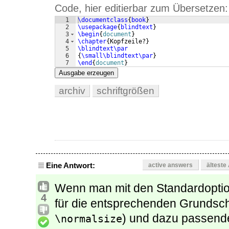
Code, hier editierbar zum Übersetzen:
1
\documentclass
{
book
}
2
\usepackage
{
blindtext
}
3
\begin
{
document
}
4
\chapter
{
Kopfzeile?
}
5
\blindtext\par
6
{
\small\blindtext\par
}
7
\end
{
document
}
Ausgabe erzeugen
archiv
schriftgrößen
Eine Antwort:
active answers
älteste
Wenn man mit den Standardopti
4
für die entsprechenden Grundschr
) und dazu passende
\normalsize