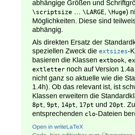
abhängige Größen und Schriftgr
…
,
) 
\scriptsize
\LARGE
\Huge
Möglichkeiten. Diese sind teilwe
abhängig.
Als direkten Ersatz der Standard
speziellen Zweck die
-K
extsizes
basieren die Klassen
,
extbook
e
noch auf Version 1.4a
extletter
nicht ganz so aktuelle wie die St
1.4h). Ob das relevant ist, ist s
Klassen erweitern die Standardkl
,
,
,
und
. Z
8pt
9pt
14pt
17pt
20pt
entsprechenden
-Dateien bere
clo
Open in writeLaTeX