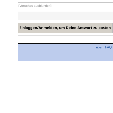
[Vorschau ausblenden]
über
|
FAQ