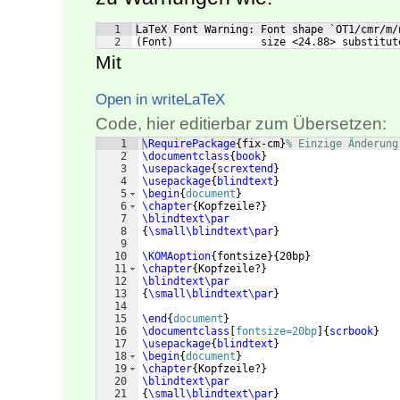
1
LaTeX Font Warning: Font shape `OT1/cmr/m/
2
(Font)              size <24.88> substitut
Mit
Open in writeLaTeX
Code, hier editierbar zum Übersetzen:
1
\RequirePackage
{
fix-cm
}
% Einzige Änderung
2
\documentclass
{
book
}
3
\usepackage
{
scrextend
}
4
\usepackage
{
blindtext
}
5
\begin
{
document
}
6
\chapter
{
Kopfzeile?
}
7
\blindtext\par
8
{
\small\blindtext\par
}
9
10
\KOMAoption
{
fontsize
}
{
20bp
}
11
\chapter
{
Kopfzeile?
}
12
\blindtext\par
13
{
\small\blindtext\par
}
14
15
\end
{
document
}
16
\documentclass
[
fontsize=20bp
]
{
scrbook
}
17
\usepackage
{
blindtext
}
18
\begin
{
document
}
19
\chapter
{
Kopfzeile?
}
20
\blindtext\par
21
{
\small\blindtext\par
}