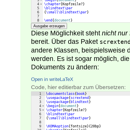
3
\begin
{
document
}
4
\chapter
{
Kopfzeile?
}
5
\blindtext\par
6
{
\small\blindtext\par
}
7
8
\end
{
document
}
Ausgabe erzeugen
Diese Möglichkeit steht
nicht nur
bereit. Über das Paket
screxten
andere Klassen, beispielsweise 
werden. Es ist sogar möglich, di
Dokuments zu ändern:
Open in writeLaTeX
Code, hier editierbar zum Übersetzen:
1
\documentclass
{
book
}
2
\usepackage
{
scrextend
}
3
\usepackage
{
blindtext
}
4
\begin
{
document
}
5
\chapter
{
Kopfzeile?
}
6
\blindtext\par
7
{
\small\blindtext\par
}
8
9
\KOMAoption
{
fontsize
}
{
20bp
}