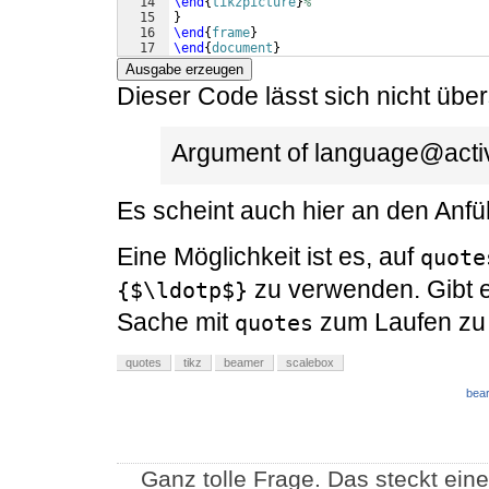
14
\end
{
tikzpicture
}
%
15
}
16
\end
{
frame
}
17
\end
{
document
}
Ausgabe erzeugen
Dieser Code lässt sich nicht übe
Argument of language@activ
Es scheint auch hier an den Anfü
Eine Möglichkeit ist es, auf
quote
zu verwenden. Gibt e
{$\ldotp$}
Sache mit
zum Laufen zu
quotes
quotes
tikz
beamer
scalebox
bear
Ganz tolle Frage. Das steckt ein