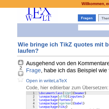
Willkommen, er
Fragen
The
Wie bringe ich TikZ quotes mit
laufen?
Ausgehend von den Kommentaren
2
Frage
, habe ich das Beispiel wie
Open in writeLaTeX
Code, hier editierbar zum Übersetzen:
1
\documentclass
[
12pt
]
{
beamer
}
2
\usepackage
[
utf8
]
{
inputenc
}
3
\usepackage
{
fontenc
}
4
\usepackage
[
ngerman
]
{
babel
}
5
\usepackage
{
tikz
}