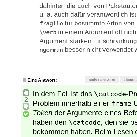
dahinter, die auch von Paketauto
u. a. auch dafür verantwortlich i
für bestimmte Arten von
fragile
in einem Argument oft nich
\verb
Argument starken Einschränkunge
besser nicht verwendet w
ngerman
Eine Antwort:
active answers
älteste
In dem Fall ist das
-Pr
\catcode
2
Problem innerhalb einer
-
frame
Token
der Argumente eines Befe
haben den
, den sie 
\catcode
bekommen haben. Beim Lesen d