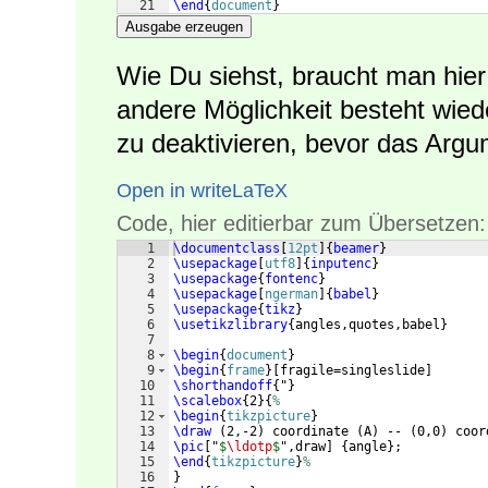
21
\end
{
document
}
Ausgabe erzeugen
Wie Du siehst, braucht man hie
andere Möglichkeit besteht wied
zu deaktivieren, bevor das Argu
Open in writeLaTeX
Code, hier editierbar zum Übersetzen:
1
\documentclass
[
12pt
]
{
beamer
}
2
\usepackage
[
utf8
]
{
inputenc
}
3
\usepackage
{
fontenc
}
4
\usepackage
[
ngerman
]
{
babel
}
5
\usepackage
{
tikz
}
6
\usetikzlibrary
{
angles,quotes,babel
}
7
8
\begin
{
document
}
9
\begin
{
frame
}
[
fragile=singleslide
]
10
\shorthandoff
{
"
}
11
\scalebox
{
2
}
{
%
12
\begin
{
tikzpicture
}
13
\draw
(
2,-2
)
 coordinate 
(
A
)
 -- 
(
0,0
)
 coor
14
\pic
[
"
$
\ldotp
$
",draw
]
{
angle
}
;
15
\end
{
tikzpicture
}
%
16
}