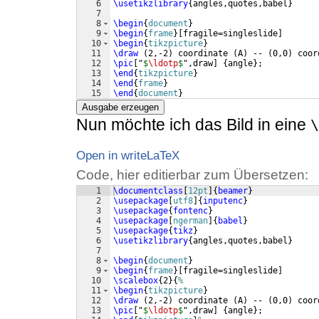
6
\usetikzlibrary
{
angles,quotes,babel
}
7
8
\begin
{
document
}
9
\begin
{
frame
}
[
fragile=singleslide
]
10
\begin
{
tikzpicture
}
11
\draw
(
2,-2
)
 coordinate 
(
A
)
 -- 
(
0,0
)
 coor
12
\pic
[
"
$
\ldotp
$
",draw
]
{
angle
}
;
13
\end
{
tikzpicture
}
14
\end
{
frame
}
15
\end
{
document
}
Ausgabe erzeugen
Nun möchte ich das Bild in eine
\
Open in writeLaTeX
Code, hier editierbar zum Übersetzen:
1
\documentclass
[
12pt
]
{
beamer
}
2
\usepackage
[
utf8
]
{
inputenc
}
3
\usepackage
{
fontenc
}
4
\usepackage
[
ngerman
]
{
babel
}
5
\usepackage
{
tikz
}
6
\usetikzlibrary
{
angles,quotes,babel
}
7
8
\begin
{
document
}
9
\begin
{
frame
}
[
fragile=singleslide
]
10
\scalebox
{
2
}
{
%
11
\begin
{
tikzpicture
}
12
\draw
(
2,-2
)
 coordinate 
(
A
)
 -- 
(
0,0
)
 coor
13
\pic
[
"
$
\ldotp
$
",draw
]
{
angle
}
;