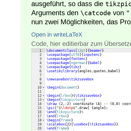
ausgeführt, so dass die
tikzpi
Arguments den
von
\catcode
"
nun zwei Möglichkeiten, das Pro
Open in writeLaTeX
Code, hier editierbar zum Übersetz
1
\documentclass
[
12pt
]
{
beamer
}
2
\usepackage
[
utf8
]
{
inputenc
}
3
\usepackage
{
fontenc
}
4
\usepackage
[
ngerman
]
{
babel
}
5
\usepackage
{
tikz
}
6
\usetikzlibrary
{
angles,quotes,babel
}
7
8
\newsavebox\tikzsavebox
9
10
\begin
{
document
}
11
12
\begin
{
lrbox
}
{
\tikzsavebox
}
13
\begin
{
tikzpicture
}
14
\draw
(
2,-2
)
 coordinate 
(
A
)
 -- 
(
0,0
)
 coor
15
\pic
[
"
$
\ldotp
$
",draw
]
{
angle
}
;
16
\end
{
tikzpicture
}
%
17
\end
{
lrbox
}
18
\begin
{
frame
}
19
\scalebox
{
2
}
{
\usebox
{
\tikzsavebox
}}
20
\end
{
frame
}