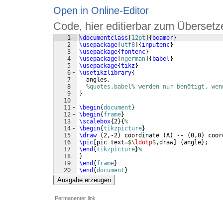
Open in Online-Editor
Code, hier editierbar zum Übersetz
1
\documentclass
[
12pt
]
{
beamer
}
2
\usepackage
[
utf8
]
{
inputenc
}
3
\usepackage
{
fontenc
}
4
\usepackage
[
ngerman
]
{
babel
}
5
\usepackage
{
tikz
}
6
\usetikzlibrary
{
7
  angles,
8
%quotes,babel% werden nur benötigt, wen
9
}
10
11
\begin
{
document
}
12
\begin
{
frame
}
13
\scalebox
{
2
}
{
%
14
\begin
{
tikzpicture
}
15
\draw
(
2,-2
)
 coordinate 
(
A
)
 -- 
(
0,0
)
 coor
16
\pic
[
pic text=
$
\ldotp
$
,draw
]
{
angle
}
;
17
\end
{
tikzpicture
}
%
18
}
19
\end
{
frame
}
20
\end
{
document
}
Ausgabe erzeugen
Permanenter link