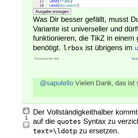
17
\end
{
frame
}
18
\end
{
document
}
Ausgabe erzeugen
Was Dir besser gefällt, musst D
Variante ist universeller und dü
funktionieren, die TikZ in ein
benötigt.
ist übrigens im
lrbox
Permanenter link
bear
@saputello
Vielen Dank, das ist s
Der Vollständigkeithalber kommt
1
auf die
Syntax zu verzic
quotes
zu ersetzen.
text=\ldotp