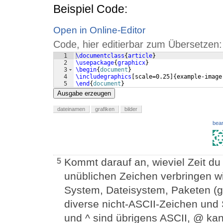
Beispiel Code:
Open in Online-Editor
Code, hier editierbar zum Übersetzen:
1
\documentclass
{
article
}
2
\usepackage
{
graphicx
}
3
\begin
{
document
}
4
\includegraphics
[
scale=0.25
]
{
example-image
5
\end
{
document
}
Ausgabe erzeugen
dateinamen
grafiken
bilder
bear
Kommt darauf an, wieviel Zeit 
5
unüblichen Zeichen verbringen wi
System, Dateisystem, Paketen (g
diverse nicht-ASCII-Zeichen und
und ^ sind übrigens ASCII, @ kan