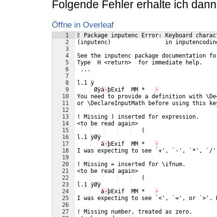
Folgende Fehler erhalte ich dann
Öffne in Overleaf
1
! Package inputenc Error: Keyboard charac
2
(inputenc)                in inputencodin
3
4
See the inputenc package documentation fo
5
Type  H <return>  for immediate help.
6
 ...
7
8
l.1 ÿ
9
 Øÿá
·
þExif  MM *   
·
10
You need to provide a definition with \De
11
or \DeclareInputMath before using this ke
12
13
! Missing ) inserted for expression.
14
<to be read again> 
15
   (
16
l.1 ÿØÿ
17
   á
·
þExif  MM *   
·
18
I was expecting to see `+', `-', `*', `/'
19
20
! Missing = inserted for \ifnum.
21
<to be read again> 
22
   (
23
l.1 ÿØÿ
24
   á
·
þExif  MM *   
·
25
I was expecting to see `<', `=', or `>'. 
26
27
! Missing number, treated as zero.