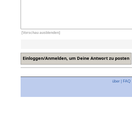
[Vorschau ausblenden]
über
|
FAQ