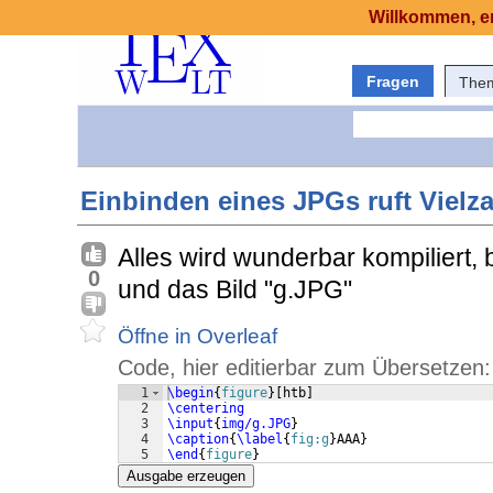
Willkommen, er
Fragen
The
Einbinden eines JPGs ruft Vielz
Alles wird wunderbar kompiliert, 
0
und das Bild "g.JPG"
Öffne in Overleaf
Code, hier editierbar zum Übersetzen:
1
\begin
{
figure
}
[
htb
]
2
\centering
3
\input
{
img/g.JPG
}
4
\caption
{
\label
{
fig:g
}
AAA
}
5
\end
{
figure
}
Ausgabe erzeugen