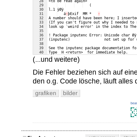
28
<to be read again> 
29
   (
30
l.1 ÿØÿ
31
   á
·
þExif  MM *   
·
32
A number should have been here; I inserte
33
(If you can't figure out why I needed to 
34
look up `weird error' in the index to The
35
36
! Package inputenc Error: Unicode char Øÿ
37
(inputenc)                not set up for 
38
39
See the inputenc package documentation fo
40
Type  H <return>  for immediate help.
41
 ...
(...und weitere)
Die Fehler beziehen sich auf ein
den o.g. Code lösche, läuft alles 
grafiken
bilder
bear