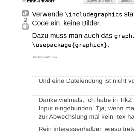
Eine Antwort:
active answers
älteste
Verwende
sta
\includegraphics
2
Code ein, keine Bilder.
Dazu muss man auch das
graph
.
\usepackage{graphicx}
Permanenter link
Und eine Dateiendung ist nicht v
Danke vielmals. Ich habe in TikZ 
Input eingebunden. Tja, wenn ma
zur Abwechslung mal kein .tex h
Rein interessenhalber, wieso tret