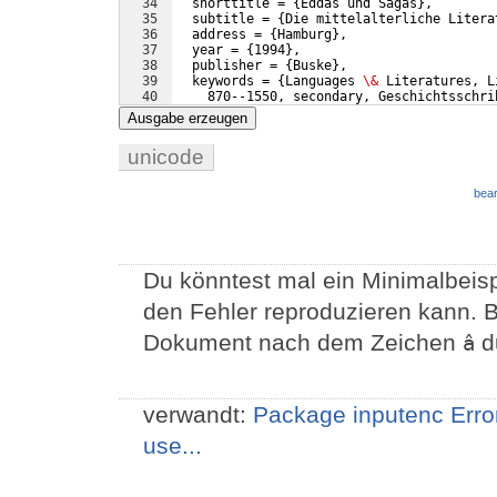
34
  shorttitle = 
{
Eddas und Sagas
}
,
35
  subtitle = 
{
Die mittelalterliche Litera
36
  address = 
{
Hamburg
}
,
37
  year = 
{
1994
}
,
38
  publisher = 
{
Buske
}
,
39
  keywords = 
{
Languages 
\&
 Literatures, L
40
    870--1550, secondary, Geschichtsschri
41
    Gedichte, Dichtung
}
,
Ausgabe erzeugen
unicode
bear
Du könntest mal ein Minimalbeis
den Fehler reproduzieren kann. B
Dokument nach dem Zeichen
d
â
verwandt:
Package inputenc Error
use...