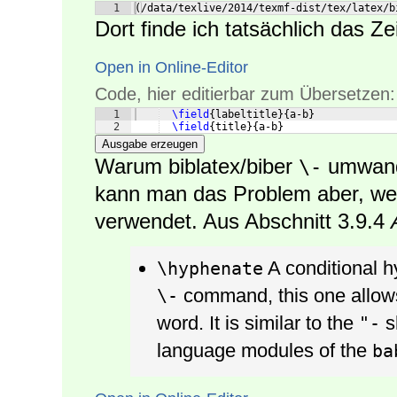
1
(/data/texlive/2014/texmf-dist/tex/latex/b
Dort finde ich tatsächlich das Ze
Open in Online-Editor
Code, hier editierbar zum Übersetzen:
1
\field
{
labeltitle
}
{
a‑b
}
2
\field
{
title
}
{
a‑b
}
Ausgabe erzeugen
Warum biblatex/biber
umwande
\-
kann man das Problem aber, 
verwendet. Aus Abschnitt 3.9.4
A conditional h
\hyphenate
command, this one allows 
\-
word. It is similar to the
s
"-
language modules of the
ba