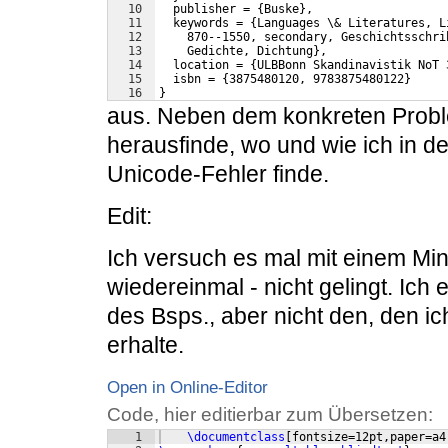
10
  publisher = {Buske},
11
  keywords = {Languages \& Literatures, L
12
    870--1550, secondary, Geschichtsschri
13
    Gedichte, Dichtung},
14
  location = {ULBBonn Skandinavistik NoT 
15
  isbn = {3875480120, 9783875480122}
16
}
aus. Neben dem konkreten Problem
herausfinde, wo und wie ich in d
Unicode-Fehler finde.
Edit:
Ich versuch es mal mit einem Min
wiedereinmal - nicht gelingt. Ich 
des Bsps., aber nicht den, den ic
erhalte.
Open in Online-Editor
Code, hier editierbar zum Übersetzen:
1
\documentclass
[
fontsize=12pt,paper=a4