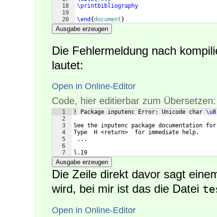
18
\printbibliography
19
20
\end
{
document
}
Ausgabe erzeugen
Die Fehlermeldung nach kompilier
lautet:
Open in Online-Editor
Code, hier editierbar zum Übersetzen:
1
! Package inputenc Error: Unicode char 
\u
8
2
3
See the inputenc package documentation for
4
Type  H <return>  for immediate help.
5
 ...
6
7
l.19
Ausgabe erzeugen
Die Zeile direkt davor sagt ein
wird, bei mir ist das die Datei
te
Open in Online-Editor