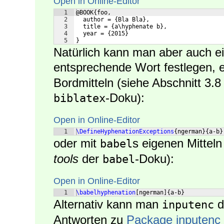
Open in Online-Editor
1
@BOOK{foo,
2
  author = {Bla Bla},
3
  title = {a\hyphenate b},
4
  year = {2015}
5
}
Natürlich kann man aber auch ei
entsprechende Wort festlegen, 
Bordmitteln (siehe Abschnitt 3.
-Doku):
biblatex
Open in Online-Editor
1
\DefineHyphenationExceptions
{
ngerman
}
{
a-b
}
oder mit
s eigenen Mitteln
babel
tools
der
-Doku):
babel
Open in Online-Editor
1
\babelhyphenation
[
ngerman
]
{
a-b
}
Alternativ kann man
d
inputenc
Antworten zu
Package inputenc 