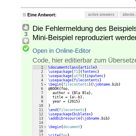
Eine Antwort:
active answers
älteste
Die Fehlermeldung des Beispiel
3
Mini-Beispiel reproduziert werde
Open in Online-Editor
Code, hier editierbar zum Übersetz
1
\documentclass
{
article
}
2
\usepackage
[
T1
]
{
fontenc
}
3
\usepackage
[
utf8
]
{
inputenc
}
4
\usepackage
{
filecontents
}
5
\begin
{
filecontents
}
{
\jobname
.bib
}
6
@BOOK
{
foo,
7
  author = 
{
Bla Bla
}
,
8
  title = 
{
a
\-
b
}
,
9
  year = 
{
2015
}
10
}
11
\end
{
filecontents
}
12
\usepackage
{
biblatex
}
13
\addbibresource
{
\jobname
.bib
}
14
15
\begin
{
document
}
16
17
\cite
{
foo
}