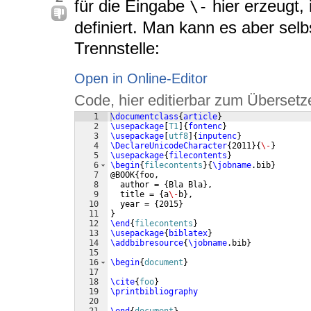
für die Eingabe
hier erzeugt, 
\-
definiert. Man kann es aber selbs
Trennstelle:
Open in Online-Editor
Code, hier editierbar zum Übersetz
1
\documentclass
{
article
}
2
\usepackage
[
T1
]
{
fontenc
}
3
\usepackage
[
utf8
]
{
inputenc
}
4
\DeclareUnicodeCharacter
{
2011
}
{
\-
}
5
\usepackage
{
filecontents
}
6
\begin
{
filecontents
}
{
\jobname
.bib
}
7
@BOOK
{
foo,
8
  author = 
{
Bla Bla
}
,
9
  title = 
{
a
\-
b
}
,
10
  year = 
{
2015
}
11
}
12
\end
{
filecontents
}
13
\usepackage
{
biblatex
}
14
\addbibresource
{
\jobname
.bib
}
15
16
\begin
{
document
}
17
18
\cite
{
foo
}
19
\printbibliography
20