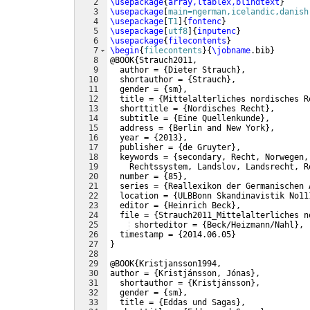
2
\usepackage
{
array,ltablex,blindtext
}
3
\usepackage
[
main=ngerman,icelandic,danish
4
\usepackage
[
T1
]
{
fontenc
}
5
\usepackage
[
utf8
]
{
inputenc
}
6
\usepackage
{
filecontents
}
7
\begin
{
filecontents
}
{
\jobname
.bib
}
8
@BOOK
{
Strauch2011,
9
  author = 
{
Dieter Strauch
}
,
10
  shortauthor = 
{
Strauch
}
,
11
  gender = 
{
sm
}
,
12
  title = 
{
Mittelalterliches nordisches R
13
  shorttitle = 
{
Nordisches Recht
}
,
14
  subtitle = 
{
Eine Quellenkunde
}
,
15
  address = 
{
Berlin and New York
}
,
16
  year = 
{
2013
}
,
17
  publisher = 
{
de Gruyter
}
,
18
  keywords = 
{
secondary, Recht, Norwegen,
19
    Rechtssystem, Landslov, Landsrecht, R
20
  number = 
{
85
}
,
21
  series = 
{
Reallexikon der Germanischen 
22
  location = 
{
ULBBonn Skandinavistik No11
23
  editor = 
{
Heinrich Beck
}
,
24
  file = 
{
Strauch2011_Mittelalterliches n
25
 shorteditor = 
{
Beck/Heizmann/Nahl
}
,
26
  timestamp = 
{
2014.06.05
}
27
}
28
29
@BOOK
{
Kristjansson1994,
30
author = 
{
Kristjánsson, Jónas
}
,
31
  shortauthor = 
{
Kristjánsson
}
,
32
  gender = 
{
sm
}
,
33
  title = 
{
Eddas und Sagas
}
,