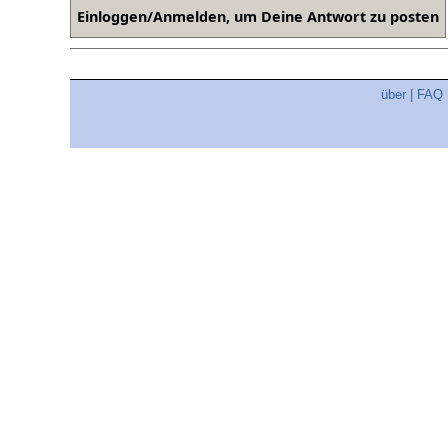
über
|
FAQ