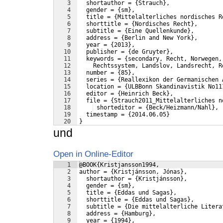
3
  shortauthor = {Strauch},
4
  gender = {sm},
5
  title = {Mittelalterliches nordisches R
6
  shorttitle = {Nordisches Recht},
7
  subtitle = {Eine Quellenkunde},
8
  address = {Berlin and New York},
9
  year = {2013},
10
  publisher = {de Gruyter},
11
  keywords = {secondary, Recht, Norwegen,
12
    Rechtssystem, Landslov, Landsrecht, R
13
  number = {85},
14
  series = {Reallexikon der Germanischen 
15
  location = {ULBBonn Skandinavistik No11
16
  editor = {Heinrich Beck},
17
  file = {Strauch2011_Mittelalterliches n
18
 shorteditor = {Beck/Heizmann/Nahl},
19
  timestamp = {2014.06.05}
20
}
und
Open in Online-Editor
1
@BOOK{Kristjansson1994,
2
author = {Kristjánsson, Jónas},
3
  shortauthor = {Kristjánsson},
4
  gender = {sm},
5
  title = {Eddas und Sagas},
6
  shorttitle = {Eddas und Sagas},
7
  subtitle = {Die mittelalterliche Litera
8
  address = {Hamburg},
9
  year = {1994},