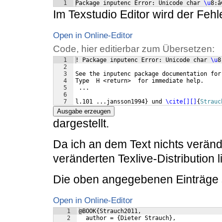
1
Package inputenc Error: Unicode char 
\u
8:â
Im Texstudio Editor wird der Fehl
Open in Online-Editor
Code, hier editierbar zum Übersetzen:
1
! Package inputenc Error: Unicode char 
\u
8
2
3
See the inputenc package documentation for
4
Type  H <return>  for immediate help.
5
 ...
6
7
l.101 ...jansson1994
}
 und 
\cite[][]
{
Strauc
Ausgabe erzeugen
dargestellt.
Da ich an dem Text nichts veränd
veränderten Texlive-Distribution l
Die oben angegebenen Einträge
Open in Online-Editor
1
@BOOK{Strauch2011,
2
  author = {Dieter Strauch},