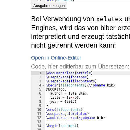
21
\end
{
document
}
Ausgabe erzeugen
Bei Verwendung von
u
xelatex
Engines, wird das von biber erz
interpretiert und erzeugt tatsäch
nicht getrennt werden kann:
Open in Online-Editor
Code, hier editierbar zum Übersetzen:
1
\documentclass
{
article
}
2
\usepackage
{
fontspec
}
3
\usepackage
{
filecontents
}
4
\begin
{
filecontents
}
{
\jobname
.bib
}
5
@BOOK
{
foo,
6
  author = 
{
Bla Bla
}
,
7
  title = 
{
a
\-
b
}
,
8
  year = 
{
2015
}
9
}
10
\end
{
filecontents
}
11
\usepackage
{
biblatex
}
12
\addbibresource
{
\jobname
.bib
}
13
14
\begin
{
document
}