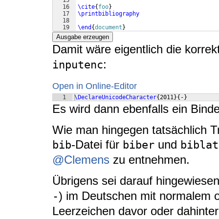
15
16
\cite
{
foo
}
17
\printbibliography
18
19
\end
{
document
}
Ausgabe erzeugen
Damit wäre eigentlich die korrek
:
inputenc
Open in Online-Editor
1
\DeclareUnicodeCharacter
{
2011
}
{
-
}
Es wird dann ebenfalls ein Binde
Wie man hingegen tatsächlich Tr
-Datei für
und
bib
biber
biblat
@Clemens
zu entnehmen.
Übrigens sei darauf hingewiese
) im Deutschen mit normalem o
-
Leerzeichen davor oder dahinter