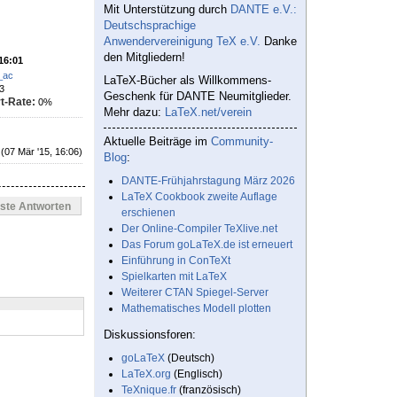
Mit Unterstützung durch
DANTE e.V.:
Deutschsprachige
Anwendervereinigung TeX e.V.
Danke
den Mitgliedern!
 16:01
_ac
LaTeX-Bücher als Willkommens-
3
Geschenk für DANTE Neumitglieder.
t-Rate:
0%
Mehr dazu:
LaTeX.net/verein
Aktuelle Beiträge im
Community-
(07 Mär '15, 16:06)
Blog
:
DANTE-Frühjahrstagung März 2026
LaTeX Cookbook zweite Auflage
este Antworten
erschienen
Der Online-Compiler TeXlive.net
Das Forum goLaTeX.de ist erneuert
Einführung in ConTeXt
Spielkarten mit LaTeX
Weiterer CTAN Spiegel-Server
Mathematisches Modell plotten
Diskussionsforen:
goLaTeX
(Deutsch)
LaTeX.org
(Englisch)
TeXnique.fr
(französisch)