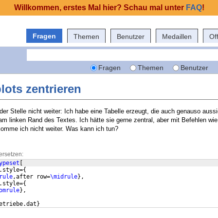
Willkommen, erstes Mal hier? Schau mal unter
FAQ
!
Fragen
Themen
Benutzer
Medaillen
Of
Fragen
Themen
Benutzer
lots zentrieren
er Stelle nicht weiter: Ich habe eine Tabelle erzeugt, die auch genauso aussi
 am linken Rand des Textes. Ich hätte sie gerne zentral, aber mit Befehlen wie
omme ich nicht weiter. Was kann ich tun?
ersetzen:
ypeset
[
.style=
{
rule
,after row=
\midrule
}
,
.style=
{
omrule
}
,
etriebe.dat
}