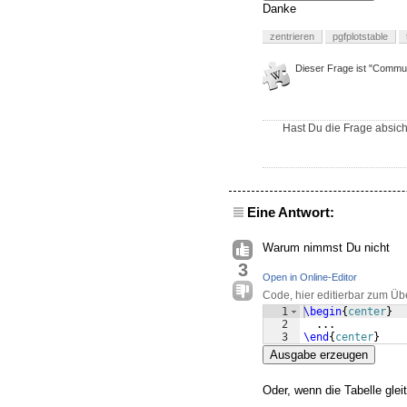
Danke
zentrieren
pgfplotstable
Dieser Frage ist "Commun
Hast Du die Frage absich
Eine Antwort:
Warum nimmst Du nicht
3
Open in Online-Editor
Code, hier editierbar zum Üb
1
\begin
{
center
}
2
  ...
3
\end
{
center
}
Ausgabe erzeugen
Oder, wenn die Tabelle gleit