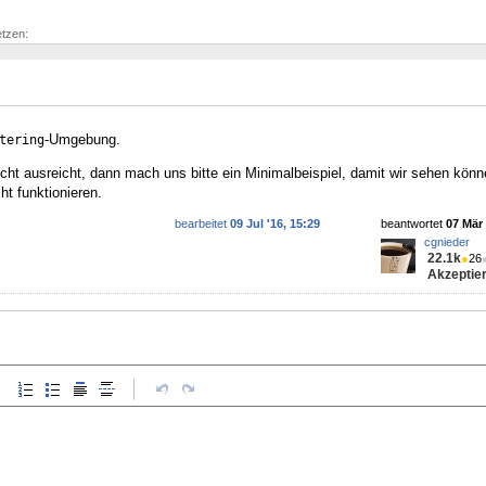
etzen:
-Umgebung.
tering
cht ausreicht, dann mach uns bitte ein Minimalbeispiel, damit wir sehen kön
t funktionieren.
bearbeitet
09 Jul '16, 15:29
beantwortet
07 Mär 
cgnieder
22.1k
●
26
Akzeptier