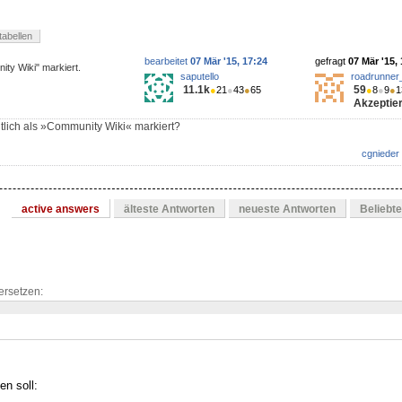
tabellen
bearbeitet
07 Mär '15, 17:24
gefragt
07 Mär '15,
ity Wiki" markiert.
saputello
roadrunner
11.1k
59
●
21
●
43
●
65
●
8
●
9
●
1
Akzeptier
tlich als »Community Wiki« markiert?
cgnieder
active answers
älteste Antworten
neueste Antworten
Beliebt
ersetzen:
en soll: