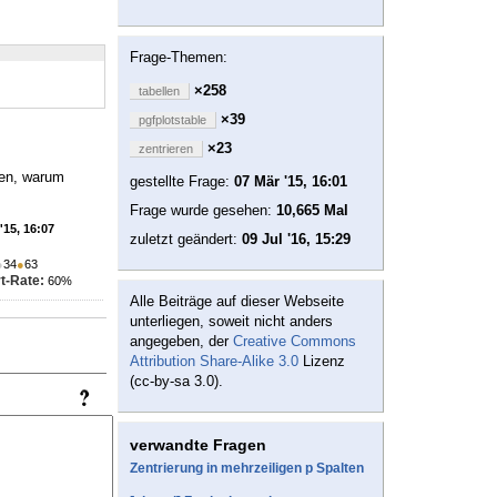
Frage-Themen:
×258
tabellen
×39
pgfplotstable
×23
zentrieren
nen, warum
gestellte Frage:
07 Mär '15, 16:01
Frage wurde gesehen:
10,665 Mal
'15, 16:07
zuletzt geändert:
09 Jul '16, 15:29
●
34
●
63
t-Rate:
60%
Alle Beiträge auf dieser Webseite
unterliegen, soweit nicht anders
angegeben, der
Creative Commons
Attribution Share-Alike 3.0
Lizenz
(cc-by-sa 3.0).
verwandte Fragen
Zentrierung in mehrzeiligen p Spalten