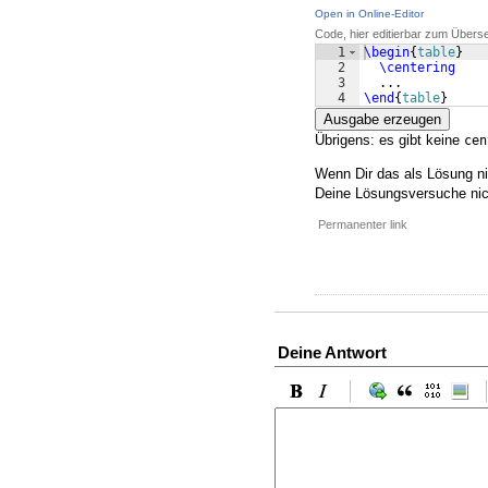
Open in Online-Editor
Code, hier editierbar zum Übers
1
\begin
{
table
}
2
\centering
3
  ...
4
\end
{
table
}
Ausgabe erzeugen
Übrigens: es gibt keine
cen
Wenn Dir das als Lösung ni
Deine Lösungsversuche nich
Permanenter link
Deine Antwort