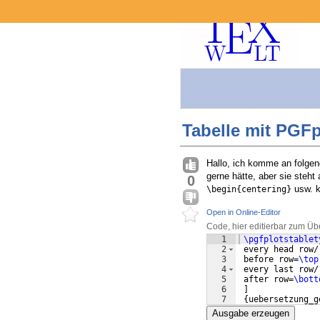
Tabelle mit PGFp
Hallo, ich komme an folgend
gerne hätte, aber sie steht
0
usw. k
\begin{centering}
Open in Online-Editor
Code, hier editierbar zum Üb
1
\pgfplotstablet
2
 every head row/
3
 before row=
\top
4
 every last row/
5
 after row=
\bott
6
]
7
{
uebersetzung_g
Ausgabe erzeugen