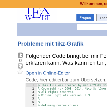
Willkommen, er
Fragen
The
Probleme mit tikz-Grafik
Folgender Code bringt bei mir Fe
0
erklären kann. Was kann ich tun,
Open in Online-Editor
Code, hier editierbar zum Übersetzen:
1
% This file was created by matlab2tikz v0
2
% Copyright (c) 2008--2014, Nico Schlömer
3
% All rights reserved.
4
% Minimal pgfplots version: 1.3
5
% 
6
%
7
% defining custom colors