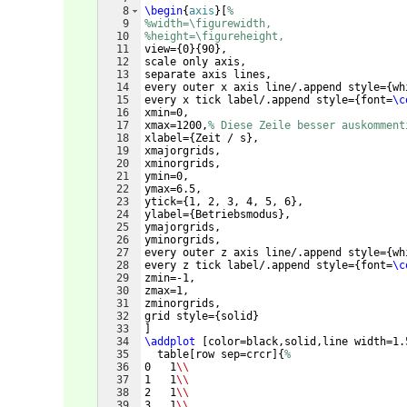
8
\begin
{
axis
}
[
%
9
%width=\figurewidth,
10
%height=\figureheight,
11
view=
{
0
}
{
90
}
,
12
scale only axis,
13
separate axis lines,
14
every outer x axis line/.append style=
{
wh
15
every x tick label/.append style=
{
font=
\c
16
xmin=0,
17
xmax=1200,
% Diese Zeile besser auskomment
18
xlabel=
{
Zeit / s
}
,
19
xmajorgrids,
20
xminorgrids,
21
ymin=0,
22
ymax=6.5,
23
ytick=
{
1, 2, 3, 4, 5, 6
}
,
24
ylabel=
{
Betriebsmodus
}
,
25
ymajorgrids,
26
yminorgrids,
27
every outer z axis line/.append style=
{
wh
28
every z tick label/.append style=
{
font=
\c
29
zmin=-1,
30
zmax=1,
31
zminorgrids,
32
grid style=
{
solid
}
33
]
34
\addplot
[
color=black,solid,line width=1.
35
  table
[
row sep=crcr
]
{
%
36
0   1
\\
37
1   1
\\
38
2   1
\\
39
3   1
\\