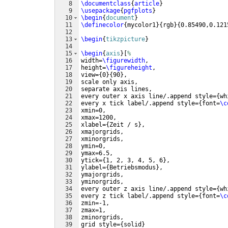
8
\documentclass
{
article
}
9
\usepackage
{
pgfplots
}
10
\begin
{
document
}
11
\definecolor
{
mycolor1
}
{
rgb
}
{
0.85490,0.121
12
13
\begin
{
tikzpicture
}
14
15
\begin
{
axis
}
[
%
16
width=
\figurewidth
,
17
height=
\figureheight
,
18
view=
{
0
}
{
90
}
,
19
scale only axis,
20
separate axis lines,
21
every outer x axis line/.append style=
{
wh
22
every x tick label/.append style=
{
font=
\c
23
xmin=0,
24
xmax=1200,
25
xlabel=
{
Zeit / s
}
,
26
xmajorgrids,
27
xminorgrids,
28
ymin=0,
29
ymax=6.5,
30
ytick=
{
1, 2, 3, 4, 5, 6
}
,
31
ylabel=
{
Betriebsmodus
}
,
32
ymajorgrids,
33
yminorgrids,
34
every outer z axis line/.append style=
{
wh
35
every z tick label/.append style=
{
font=
\c
36
zmin=-1,
37
zmax=1,
38
zminorgrids,
39
grid style=
{
solid
}