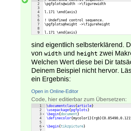
2
\pgfplots@width ->\figurewidth
3
4
l.171 \end{axis}
5
6
! Undefined control sequence.
7
\pgfplots@height ->\figureheight
8
9
l.171 \end{axis}
sind eigentlich selbsterklärend. 
von
und
zwei Makros
width
height
Welchen Wert diese bei Dir tatsä
Deinem Beispiel nicht hervor. Lä
ein Ergebnis:
Open in Online-Editor
Code, hier editierbar zum Übersetzen:
1
\documentclass
{
article
}
2
\usepackage
{
pgfplots
}
3
\begin
{
document
}
4
\definecolor
{
mycolor1
}
{
rgb
}
{
0.85490,0.121
5
6
\begin
{
tikzpicture
}
7