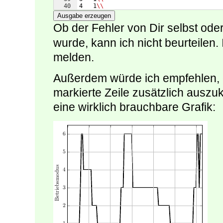
40
4   1
\\
41
5   1
\\
Ausgabe erzeugen
Ob der Fehler von Dir selbst ode
wurde, kann ich nicht beurteilen. I
melden.
Außerdem würde ich empfehlen, 
markierte Zeile zusätzlich ausz
eine wirklich brauchbare Grafik: