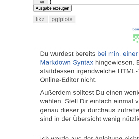
40
]
41
\addplot
[
color=black,solid,line width=1.
Ausgabe erzeugen
tikz
pgfplots
bear
Du wurdest bereits
bei min. eine
Markdown-Syntax
hingewiesen. B
stattdessen irgendwelche HTML-T
Online-Editor nicht.
Außerdem solltest Du einen wenig
wählen. Stell Dir einfach einmal 
genau dieser ja durchaus zutreff
sind in der Übersicht wenig nützli
Ich werde aus der Anleitung nich