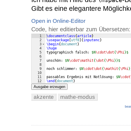
\hspace
Gibt es eine elegantere Möglichk
Open in Online-Editor
Code, hier editierbar zum Übersetzen:
1
\documentclass
{
article
}
2
\usepackage
[
utf8
]
{
inputenc
}
3
\begin
{
document
}
4
\huge
5
typographisch falsch: 
$N
\cdot\dot
{
\Phi
}$
6
7
unschön: 
$N
\cdot\mathit
{
\dot
{
\Phi
}}$
8
9
noch schlimmer: 
$N
\cdot\dot
{
\mathit
{
\Phi
}
10
11
passables Ergebnis mit Notlösung: 
$N
\cdot
12
\end
{
document
}
Ausgabe erzeugen
akzente
mathe-modus
bear