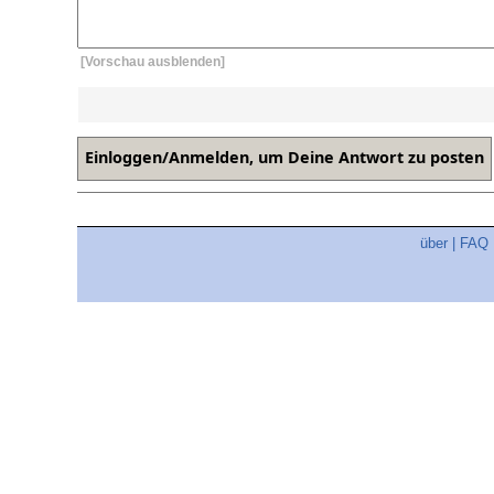
[Vorschau ausblenden]
über
|
FAQ