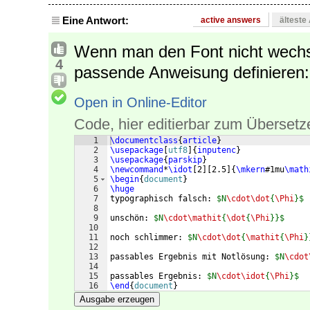
Eine Antwort:
active answers
älteste
Wenn man den Font nicht wechs
4
passende Anweisung definieren:
Open in Online-Editor
Code, hier editierbar zum Übersetz
1
\documentclass
{
article
}
2
\usepackage
[
utf8
]
{
inputenc
}
3
\usepackage
{
parskip
}
4
\newcommand
*
\idot
[
2
]
[
2.5
]
{
\mkern
#1mu
\math
5
\begin
{
document
}
6
\huge
7
typographisch falsch: 
$N
\cdot\dot
{
\Phi
}$
8
9
unschön: 
$N
\cdot\mathit
{
\dot
{
\Phi
}}$
10
11
noch schlimmer: 
$N
\cdot\dot
{
\mathit
{
\Phi
}
12
13
passables Ergebnis mit Notlösung: 
$N
\cdot
14
15
passables Ergebnis: 
$N
\cdot\idot
{
\Phi
}$
16
\end
{
document
}
Ausgabe erzeugen