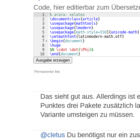
Code, hier editierbar zum Übersetz
1
% arara: xelatex
2
\documentclass
{
article
}
3
\usepackage
{
mathtools
}
4
\usepackage
{
lmodern
}
5
\usepackage
[
math-style=ISO
]
{
unicode-math
}
6
\setmathfont
{
latinmodern-math.otf
}
7
\begin
{
document
}
8
\huge
9
$N 
\cdot
\dot
{
\Phi
}$
10
\end
{
document
}
Ausgabe erzeugen
Permanenter link
Das sieht gut aus. Allerdings ist
Punktes drei Pakete zusätzlich 
Variante umsteigen zu müssen.
@cletus
Du benötigst nur ein zus