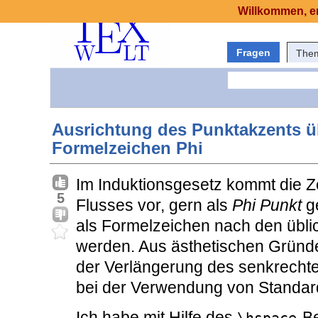
Willkommen, er
Fragen
The
Ausrichtung des Punktakzents ü
Formelzeichen Phi
Im Induktionsgesetz kommt die Z
5
Flusses vor, gern als
Phi Punkt
ge
als Formelzeichen nach den übli
werden. Aus ästhetischen Gründe
der Verlängerung des senkrechten
bei der Verwendung von Standar
Ich habe mit Hilfe des
-B