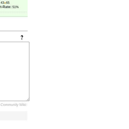
●
43
●
65
t-Rate:
51%
Community Wiki: