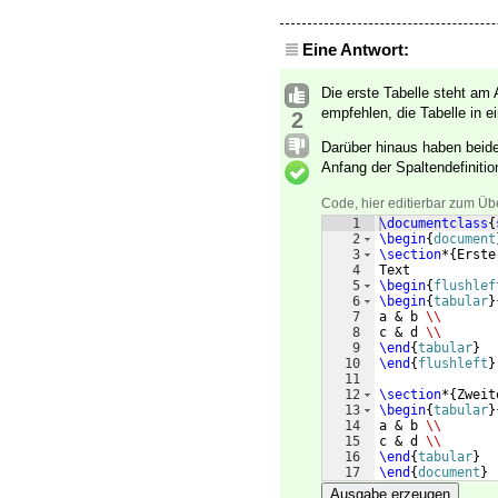
Eine Antwort:
Die erste Tabelle steht am
empfehlen, die Tabelle in e
2
Darüber hinaus haben beide
Anfang der Spaltendefiniti
Code, hier editierbar zum Üb
1
\documentclass
{
2
\begin
{
document
3
\section
*
{
Erste
4
Text
5
\begin
{
flushlef
6
\begin
{
tabular
}
7
a & b 
\\
8
c & d 
\\
9
\end
{
tabular
}
10
\end
{
flushleft
}
11
12
\section
*
{
Zweit
13
\begin
{
tabular
}
14
a & b 
\\
15
c & d 
\\
16
\end
{
tabular
}
17
\end
{
document
}
Ausgabe erzeugen