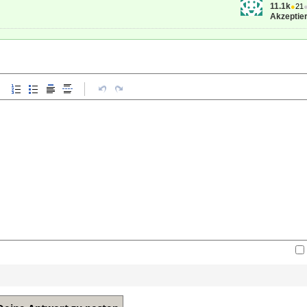
11.1k
●
21
Akzeptier