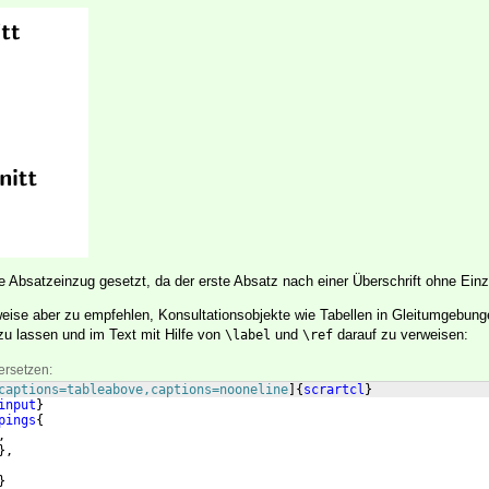
e Absatzeinzug gesetzt, da der erste Absatz nach einer Überschrift ohne Einz
weise aber zu empfehlen, Konsultationsobjekte wie Tabellen in Gleitumgebung
 zu lassen und im Text mit Hilfe von
und
darauf zu verweisen:
\label
\ref
ersetzen:
captions=tableabove,captions=nooneline
]
{
scrartcl
}
input
}
pings
{
,
}
,
}