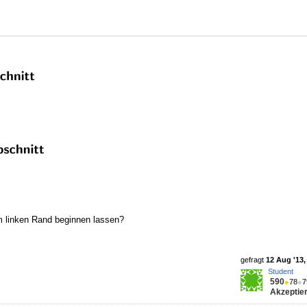
m linken Rand beginnen lassen?
gefragt
12 Aug '13,
Student
590
●
78
●
7
Akzeptier