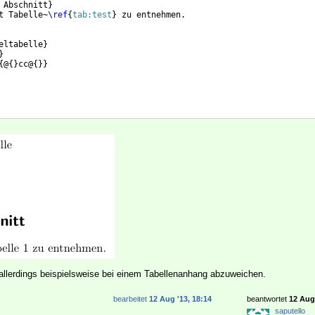
 Abschnitt
}
t Tabelle~
\ref
{
tab:test
}
 zu entnehmen.
eltabelle
}
}
{
@
{
}
cc@
{
}}
 allerdings beispielsweise bei einem Tabellenanhang abzuweichen.
bearbeitet
12 Aug '13, 18:14
beantwortet
12 Aug 
saputello