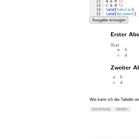
12
a & b 
\\
13
c & d 
\\
14
\end
{
tabular
}
15
\end
{
document
}
Ausgabe erzeugen
Wie kann ich die Tabelle a
ausrichtung
tabellen