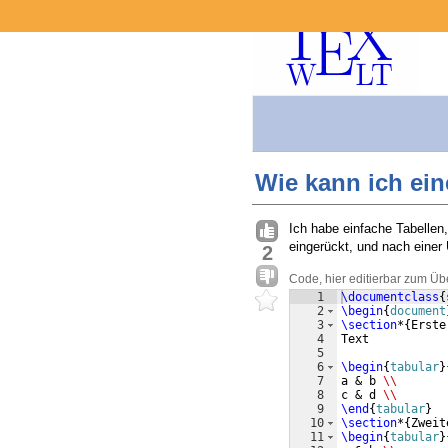
Wie kann ich ei
Ich habe einfache Tabellen,
eingerückt, und nach einer 
2
Code, hier editierbar zum Üb
1
\documentclass
{
2
\begin
{
document
3
\section
*
{
Erste
4
Text
5
6
\begin
{
tabular
}
7
a & b 
\\
8
c & d 
\\
9
\end
{
tabular
}
10
\section
*
{
Zweit
11
\begin
{
tabular
}