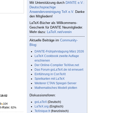
Mit Unterstützung durch
DANTE e.V.:
Deutschsprachige
Anwendervereinigung TeX e.V.
Danke
den Mitgliedern!
LaTeX-Bücher als Willkommens-
Geschenk für DANTE Neumitglieder.
Mehr dazu:
LaTeX.net/verein
Aktuelle Beiträge im
Community-
Blog
:
DANTE-Frühjahrstagung März 2026
LaTeX Cookbook zweite Auflage
erschienen
Der Online-Compiler TeXlive.net
Das Forum goLaTeX.de ist erneuert
Einführung in ConTeXt
Spielkarten mit LaTeX
Weiterer CTAN Spiegel-Server
Mathematisches Modell plotten
Diskussionsforen:
 18:02
goLaTeX
(Deutsch)
9
●
104
LaTeX.org
(Englisch)
t-Rate:
82%
TeXnique.fr
(französisch)