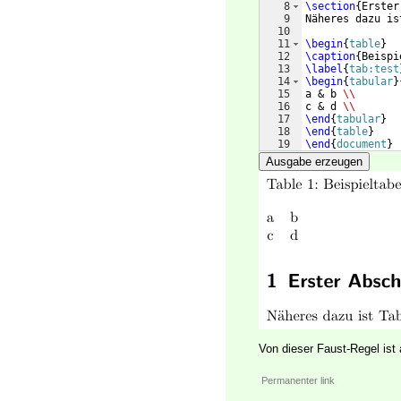
8
\section
{
Erster
9
Näheres dazu is
10
11
\begin
{
table
}
12
\caption
{
Beispi
13
\label
{
tab:test
14
\begin
{
tabular
}
15
a & b 
\\
16
c & d 
\\
17
\end
{
tabular
}
18
\end
{
table
}
19
\end
{
document
}
Ausgabe erzeugen
Von dieser Faust-Regel ist
Permanenter link