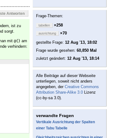
este Antworten
Frage-Themen:
×258
dern, ist zu
tabellen
d sorgt.
×70
ausrichtung
 man mit
am
@{}
gestellte Frage:
12 Aug '13, 18:02
nde verhindern:
Frage wurde gesehen:
60,850 Mal
zuletzt geändert:
12 Aug '13, 18:14
Alle Beiträge auf dieser Webseite
unterliegen, soweit nicht anders
angegeben, der
Creative Commons
Attribution Share-Alike 3.0
Lizenz
(cc-by-sa 3.0).
verwandte Fragen
Vertikale Ausrichtung der Spalten
einer Tabu Tabelle
Gleichheitszeichen ausrichten in einer