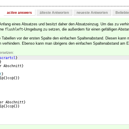
active answers
älteste Antworten
neueste Antworten
Beliebt
 Anfang eines Absatzes und besitzt daher den Absatzeinzug. Um das zu verhin
ine
-Umgebung zu setzen, die außerdem für einen gefälligen Abstan
flushleft
 Tabellen vor der ersten Spalte den einfachen Spaltenabstand. Diesen kann
on verhindern. Ebenso kann man übrigens den einfachen Spaltenabstand am E
ersetzen:
scrartcl
}
}
r Abschnitt
}
t
}
{
@
{
}
cc@
{
}}
er Abschnitt
}
{
@
{
}
cc@
{
}}