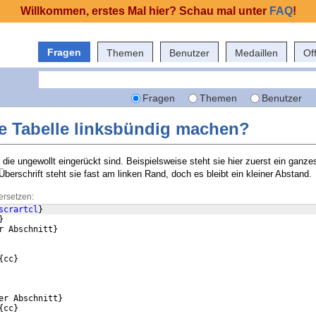
Willkommen, erstes Mal hier? Schau mal unter
FAQ
!
Fragen
Themen
Benutzer
Medaillen
Of
Fragen
Themen
Benutzer
ne Tabelle linksbündig machen?
 die ungewollt eingerückt sind. Beispielsweise steht sie hier zuerst ein ganz
Überschrift steht sie fast am linken Rand, doch es bleibt ein kleiner Abstand.
ersetzen:
scrartcl
}
}
r Abschnitt
}
{
cc
}
er Abschnitt
}
{
cc
}