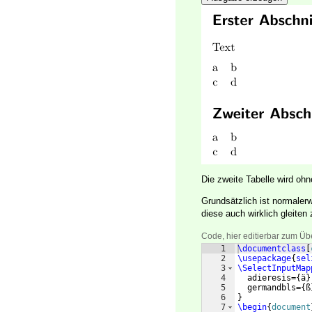
Die zweite Tabelle wird ohn
Grundsätzlich ist normaler
diese auch wirklich gleiten
Code, hier editierbar zum Üb
1
\documentclass
[
2
\usepackage
{
sel
3
\SelectInputMap
4
  adieresis=
{
ä
}
5
  germandbls=
{
ß
6
}
7
\begin
{
document