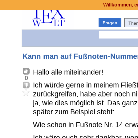
Willkommen, er
Fragen
The
Kann man auf Fußnoten-Nummer
Hallo alle miteinander!
0
Ich würde gerne in meinem Flie
zurückgreifen, habe aber noch n
ja, wie dies möglich ist. Das ga
später zum Beispiel steht:
Wie schon in Fußnote Nr. 14 erwä
Ich wäre euch sehr dankbar, wenn