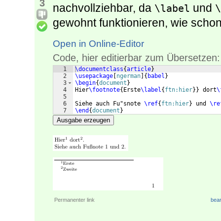
3
nachvollziehbar, da
und
\label
\
gewohnt funktionieren, wie schon 
Open in Online-Editor
Code, hier editierbar zum Übersetzen:
1
\documentclass
{
article
}
2
\usepackage
[
ngerman
]
{
babel
}
3
\begin
{
document
}
4
Hier
\footnote
{
Erste
\label
{
ftn:hier
}
}
 dort
\
5
6
Siehe auch Fu"snote 
\ref
{
ftn:hier
}
 und 
\re
7
\end
{
document
}
Ausgabe erzeugen
Permanenter link
bear