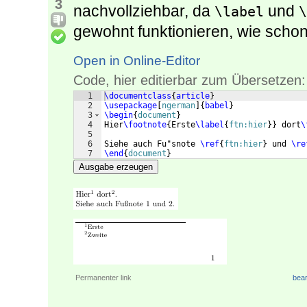
3
nachvollziehbar, da
und
\label
\
gewohnt funktionieren, wie schon 
Open in Online-Editor
Code, hier editierbar zum Übersetzen:
1
\documentclass
{
article
}
2
\usepackage
[
ngerman
]
{
babel
}
3
\begin
{
document
}
4
Hier
\footnote
{
Erste
\label
{
ftn:hier
}
}
 dort
\
5
6
Siehe auch Fu"snote 
\ref
{
ftn:hier
}
 und 
\re
7
\end
{
document
}
Ausgabe erzeugen
Permanenter link
bear