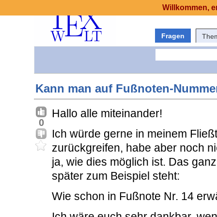
Willkommen, er
Fragen
The
Kann man auf Fußnoten-Nummer
Hallo alle miteinander!
0
Ich würde gerne in meinem Flie
zurückgreifen, habe aber noch n
ja, wie dies möglich ist. Das ga
später zum Beispiel steht:
Wie schon in Fußnote Nr. 14 erwä
Ich wäre euch sehr dankbar, wenn