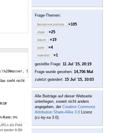
Frage-Themen:
×105
literaturverzeichnis
×25
zitate
×19
datum
×4
autor
×1
makebst
gestellte Frage:
11 Jul '15, 20:19
:\%20Wasser, Stand: 04.06.2015.}
Frage wurde gesehen:
14,706 Mal
zuletzt geändert:
15 Jul '15, 10:03
das sieht nicht
Alle Beiträge auf dieser Webseite
unterliegen, soweit nicht anders
20:19
angegeben, der
Creative Commons
Attribution Share-Alike 3.0
Lizenz
t-Rate:
(cc-by-sa 3.0).
0%
 URLs als Feld
ex weder 8-Bit