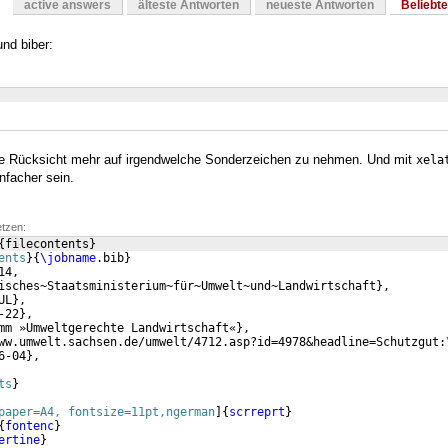
active answers
älteste Antworten
neueste Antworten
Beliebt
nd biber:
e Rücksicht mehr auf irgendwelche Sonderzeichen zu nehmen. Und mit
xela
nfacher sein.
etzen:
{
filecontents
}
ents
}
{
\jobname
.bib
}
14,
isches~Staatsministerium~für~Umwelt~und~Landwirtschaft
}
,
UL
}
,
-22
}
,
mm »Umweltgerechte Landwirtschaft«
}
,
ww.umwelt.sachsen.de/umwelt/4712.asp?id=4978&headline=Schutzgut:
6-04
}
,
ts
}
paper=A4, fontsize=11pt,ngerman
]
{
scrreprt
}
{
fontenc
}
ertine
}