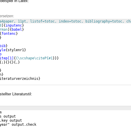
eispiel in Latex:
ersetzen:
a4paper, 11pt, listof=totoc, index=totoc, bibliography=totoc, ch
8
]
{
inputenc
}
rman
]
{
babel
}
{
fontenc
}
}
bib
}
yle
{
stylenr1
}
p
itep[1]
{
{\scshape\citeP{#1
}
}}
{
;
}
{
}
{
}
{
,
}
}
n
}
iteraturverzeichnis
}
ellter Literaturstil:
m
s output
.key output
year" output.check