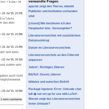
verwandte Fragen
+
ist
atex
biber
apacite zeigt den Titel an, obwohl
Publisher und Institution vorhanden
o
(11 Jul '15, 21:03)
sind
ld
urldate
ir das aber
[closed] Wie bestimme ich den
Hauptautor bzw. -herausgeber?
o
(11 Jul '15, 21:08)
Literaturverzeichnis mit zusätzlichem
Datumseintrag
d
(11 Jul '15, 21:09)
Datum im Literaturverzeichnis
utor sein kann.
Literaturverzeichnis an den Citierstil
s
(12 Jul '15, 10:16)
anpassen
d und zudem sehr
Jabref : Richtiges Zitieren
BibTeX: Gesetz zitieren
ngaben auch nicht
möglicherweise
biblatex und autocites-Befehl
Package inputenc Error: Unicode char
o
(15 Jul '15, 10:00)
\u8:� not set up for use with LaTeX -
Warum zeigt das Literaturverzeichnis
 1 more comments
keine Umlaute?