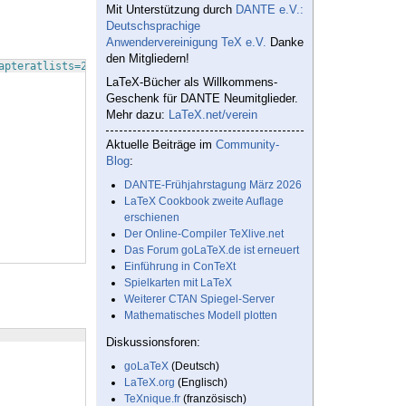
Mit Unterstützung durch
DANTE e.V.:
Deutschsprachige
Anwendervereinigung TeX e.V.
Danke
den Mitgliedern!
apteratlists=2pt, captions=tableabove, captions=nooneline
]
{
scrre
LaTeX-Bücher als Willkommens-
Geschenk für DANTE Neumitglieder.
Mehr dazu:
LaTeX.net/verein
Aktuelle Beiträge im
Community-
Blog
:
DANTE-Frühjahrstagung März 2026
LaTeX Cookbook zweite Auflage
erschienen
Der Online-Compiler TeXlive.net
Das Forum goLaTeX.de ist erneuert
Einführung in ConTeXt
Spielkarten mit LaTeX
Weiterer CTAN Spiegel-Server
Mathematisches Modell plotten
Diskussionsforen:
goLaTeX
(Deutsch)
LaTeX.org
(Englisch)
TeXnique.fr
(französisch)