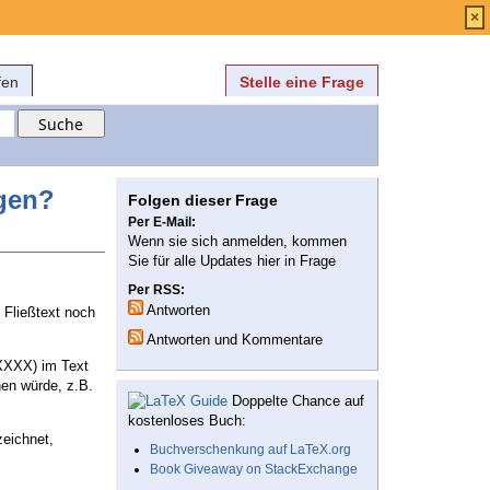
Anmelden
über
FAQ
×
fen
Stelle eine Frage
ügen?
Folgen dieser Frage
Per E-Mail:
Wenn sie sich anmelden, kommen
Sie für alle Updates hier in Frage
Per RSS:
Antworten
m Fließtext noch
Antworten und Kommentare
 XXXX) im Text
hen würde, z.B.
Doppelte Chance auf
kostenloses Buch:
zeichnet,
Buchverschenkung auf LaTeX.org
Book Giveaway on StackExchange