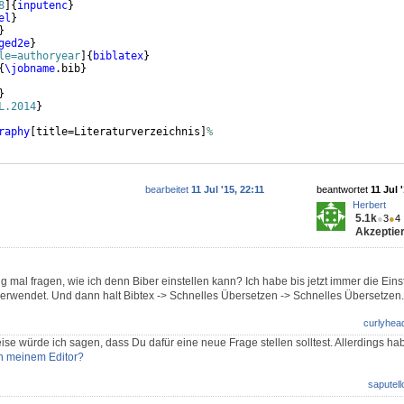
8
]
{
inputenc
}
el
}
}
ged2e
}
le=authoryear
]
{
biblatex
}
{
\jobname
.bib
}
}
L.2014
}
raphy
[
title=Literaturverzeichnis
]
%
bearbeitet
11 Jul '15, 22:11
beantwortet
11 Jul 
Herbert
5.1k
●
3
●
4
Akzeptier
 mal fragen, wie ich denn Biber einstellen kann? Ich habe bis jetzt immer die Eins
erwendet. Und dann halt Bibtex -> Schnelles Übersetzen -> Schnelles Übersetzen.
curlyhea
se würde ich sagen, dass Du dafür eine neue Frage stellen solltest. Allerdings habe
in meinem Editor?
saputell