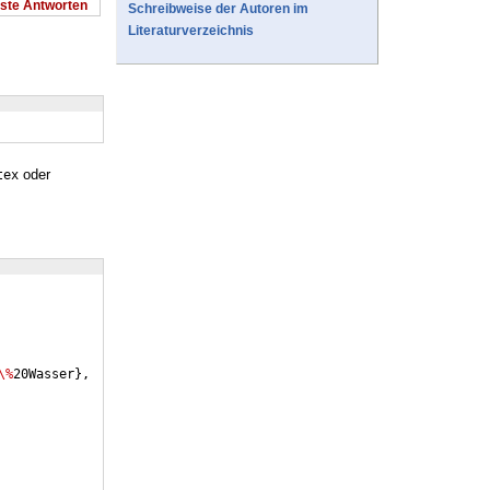
este Antworten
Schreibweise der Autoren im
Literaturverzeichnis
oder
tex
\%
20Wasser
}
,