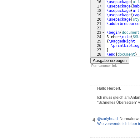
16
\usepackage
[
utf
17
\usepackage
{
bab
18
\usepackage
{
url
19
\usepackage
{
rag
20
\usepackage
[
sty
21
\addbibresource
22
23
\begin
{
document
24
Siehe~
\cite
{
SSU
25
{
\RaggedRight
26
\printbibliog
27
}
28
\end
{
document
}
Ausgabe erzeugen
Permanenter link
Hallo Herbert,
Ich muss gleich am Anfang
"Schnelles Übersetzen" v
@curlyhead
: Normalerwei
4
Wie verwende ich biber 