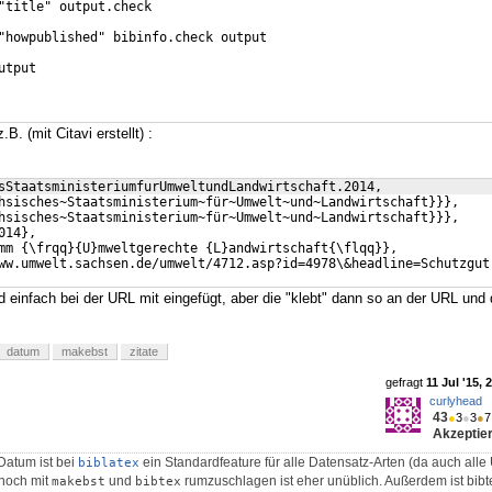
"title" output.check
"howpublished" bibinfo.check output
utput
.B. (mit Citavi erstellt) :
sStaatsministeriumfurUmweltundLandwirtschaft.2014,
hsisches~Staatsministerium~für~Umwelt~und~Landwirtschaft}}},
hsisches~Staatsministerium~für~Umwelt~und~Landwirtschaft}}},
014},
mm {\frqq}{U}mweltgerechte {L}andwirtschaft{\flqq}},
ww.umwelt.sachsen.de/umwelt/4712.asp?id=4978\&headline=Schutzgut
d einfach bei der URL mit eingefügt, aber die "klebt" dann so an der URL und 
datum
makebst
zitate
gefragt
11 Jul '15, 
curlyhead
43
●
3
●
3
●
7
Akzeptier
Datum ist bei
ein Standardfeature für alle Datensatz-Arten (da auch alle
biblatex
 noch mit
und
rumzuschlagen ist eher unüblich. Außerdem ist bibt
makebst
bibtex