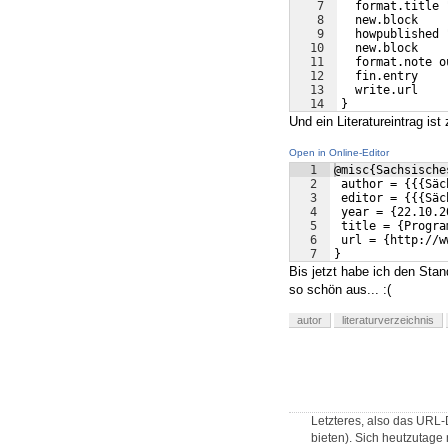
7
  format.title 
8
  new.block
9
  howpublished 
10
  new.block
11
  format.note o
12
  fin.entry
13
  write.url
14
}
Und ein Literatureintrag ist z
Open in Online-Editor
1
@misc{Sachsische
2
 author = {{{Säc
3
 editor = {{{Säc
4
 year = {22.10.2
5
 title = {Progra
6
 url = {http://w
7
}
Bis jetzt habe ich den Stan
so schön aus... :(
autor
literaturverzeichnis
Letzteres, also das URL-
bieten). Sich heutzutage