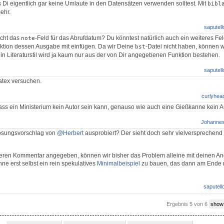
 Di eigentlich gar keine Umlaute in den Datensätzen verwenden solltest. Mit
bibl
ehr.
saputell
cht das
-Feld für das Abrufdatum? Du könntest natürlich auch ein weiteres Fe
note
nktion dessen Ausgabe mit einfügen. Da wir Deine
-Datei nicht haben, können w
bst
ein Literaturstil wird ja kaum nur aus der von Dir angegebenen Funktion bestehen.
saputell
latex versuchen.
curlyhea
dass ein Ministerium kein Autor sein kann, genauso wie auch eine Gießkanne kein A
Johanne
ösungsvorschlag von
@Herbert
ausprobiert? Der sieht doch sehr vielversprechen
üheren Kommentar angegeben, können wir bisher das Problem alleine mit deinen A
hne erst selbst ein rein spekulatives
Minimalbeispiel
zu bauen, das dann am Ende 
saputell
Ergebnis 5 von 6
show