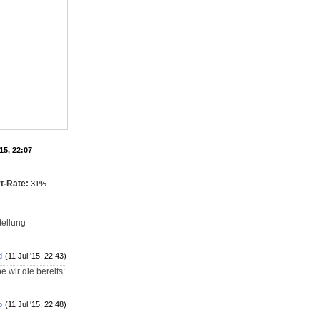
'15, 22:07
t-Rate:
31%
tellung
d
(11 Jul '15, 22:43)
 wir die bereits:
o
(11 Jul '15, 22:48)