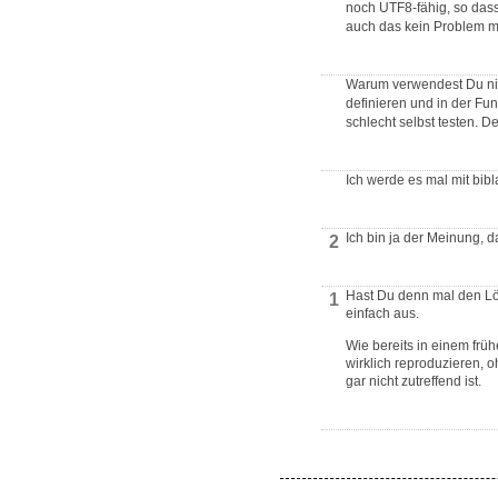
noch UTF8-fähig, so dass
auch das kein Problem m
Warum verwendest Du ni
definieren und in der Fu
schlecht selbst testen. D
Ich werde es mal mit bib
Ich bin ja der Meinung, 
2
Hast Du denn mal den L
1
einfach aus.
Wie bereits in einem fr
wirklich reproduzieren, o
gar nicht zutreffend ist.