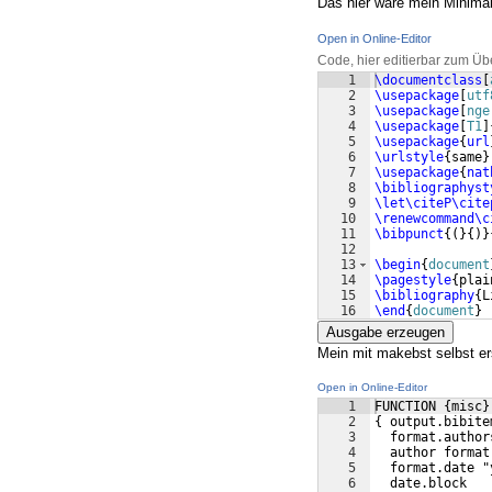
Das hier wäre mein Minimalb
Open in Online-Editor
Code, hier editierbar zum Üb
1
\documentclass
[
2
\usepackage
[
utf
3
\usepackage
[
nge
4
\usepackage
[
T1
]
5
\usepackage
{
url
6
\urlstyle
{
same
}
7
\usepackage
{
nat
8
\bibliographyst
9
\let
\citeP\cite
10
\renewcommand
\c
11
\bibpunct
{(
}
{
)}
12
13
\begin
{
document
14
\pagestyle
{
plai
15
\bibliography
{
L
16
\end
{
document
}
Ausgabe erzeugen
Mein mit makebst selbst erst
Open in Online-Editor
1
FUNCTION {misc}
2
{ output.bibite
3
  format.author
4
  author format
5
  format.date "
6
  date.block