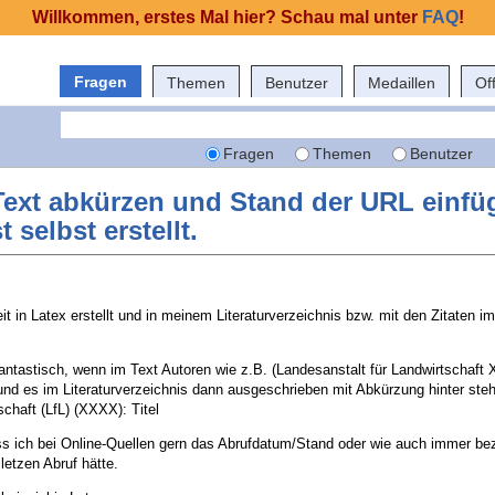
Willkommen, erstes Mal hier? Schau mal unter
FAQ
!
Fragen
Themen
Benutzer
Medaillen
Of
Fragen
Themen
Benutzer
Text abkürzen und Stand der URL einf
 selbst erstellt.
t in Latex erstellt und in meinem Literaturverzeichnis bzw. mit den Zitaten i
antastisch, wenn im Text Autoren wie z.B. (Landesanstalt für Landwirtschaft
 und es im Literaturverzeichnis dann ausgeschrieben mit Abkürzung hinter ste
schaft (LfL) (XXXX): Titel
s ich bei Online-Quellen gern das Abrufdatum/Stand oder wie auch immer be
letzen Abruf hätte.