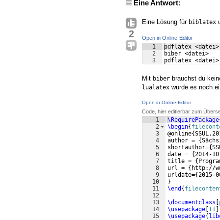
Eine Antwort:
Eine Lösung für
u
biblatex
2
Open in Online-Editor
1
pdflatex <datei>
2
biber <datei>
3
pdflatex <datei>
Mit
brauchst du kein
biber
würde es noch ei
lualatex
Open in Online-Editor
Code, hier editierbar zum Übers
1
\RequirePackage
2
\begin
{
filecont
3
@online
{
SSUL.20
4
author = 
{
Sächs
5
shortauthor=
{
SS
6
date = 
{
2014-10
7
title = 
{
Progra
8
url = 
{
http://w
9
urldate=
{
2015-0
10
}
11
\end
{
fileconten
12
13
\documentclass
[
14
\usepackage
[
T1
]
15
\usepackage
{
lib