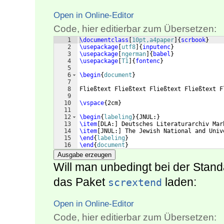
Open in Online-Editor
Code, hier editierbar zum Übersetzen:
1
\documentclass
[
10pt,a4paper
]
{
scrbook
}
2
\usepackage
[
utf8
]
{
inputenc
}
3
\usepackage
[
ngerman
]
{
babel
}
4
\usepackage
[
T1
]
{
fontenc
}
5
6
\begin
{
document
}
7
8
Fließtext Fließtext Fließtext Fließtext F
9
10
\vspace
{
2cm
}
11
12
\begin
{
labeling
}
{
JNUL:
}
13
\item
[
DLA:
]
 Deutsches Literaturarchiv Mar
14
\item
[
JNUL:
]
 The Jewish National and Univ
15
\end
{
labeling
}
16
\end
{
document
}
Ausgabe erzeugen
Will man unbedingt bei der Stan
das Paket
laden:
scrextend
Open in Online-Editor
Code, hier editierbar zum Übersetzen: