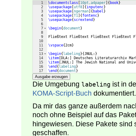
1
\documentclass
[
10pt,a4paper
]
{
book
}
2
\usepackage
[
utf8
]
{
inputenc
}
3
\usepackage
[
ngerman
]
{
babel
}
4
\usepackage
[
T1
]
{
fontenc
}
5
\usepackage
{
scrextend
}
6
7
\begin
{
document
}
8
9
Fließtext Fließtext Fließtext Fließtext F
10
11
\vspace
{
2cm
}
12
13
\begin
{
labeling
}
{
JNUL:
}
14
\item
[
DLA:
]
 Deutsches Literaturarchiv Mar
15
\item
[
JNUL:
]
 The Jewish National and Univ
16
\end
{
labeling
}
17
\end
{
document
}
Ausgabe erzeugen
Die Umgebung
ist in d
labeling
KOMA-Script-Buch
dokumentiert.
Da mir das ganze außerdem nach
noch ohne Beispiel auf das Pake
hingewiesen. Diese Pakete sind s
geschaffen.