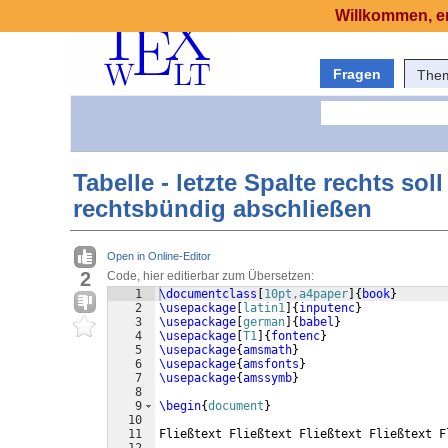
Willkommen, er
Fragen
The
Tabelle - letzte Spalte rechts sol
rechtsbündig abschließen
Open in Online-Editor
2
Code, hier editierbar zum Übersetzen:
1
\documentclass
[
10pt,a4paper
]
{
book
}
2
\usepackage
[
latin1
]
{
inputenc
}
3
\usepackage
[
german
]
{
babel
}
4
\usepackage
[
T1
]
{
fontenc
}
5
\usepackage
{
amsmath
}
6
\usepackage
{
amsfonts
}
7
\usepackage
{
amssymb
}
8
9
\begin
{
document
}
10
11
Fließtext Fließtext Fließtext Fließtext F