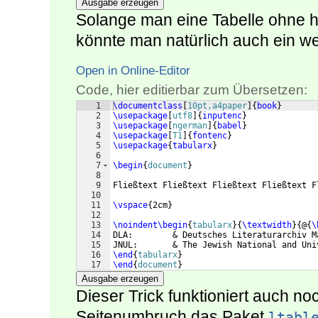
Ausgabe erzeugen
Solange man eine Tabelle ohne h
könnte man natürlich auch ein 
Open in Online-Editor
Code, hier editierbar zum Übersetzen:
1
\documentclass
[
10pt,a4paper
]
{
book
}
2
\usepackage
[
utf8
]
{
inputenc
}
3
\usepackage
[
ngerman
]
{
babel
}
4
\usepackage
[
T1
]
{
fontenc
}
5
\usepackage
{
tabularx
}
6
7
\begin
{
document
}
8
9
Fließtext Fließtext Fließtext Fließtext F
10
11
\vspace
{
2cm
}
12
13
\noindent
\begin
{
tabularx
}
{
\textwidth
}
{
@
{
\
14
DLA:        & Deutsches Literaturarchiv M
15
JNUL:       & The Jewish National and Uni
16
\end
{
tabularx
}
17
\end
{
document
}
Ausgabe erzeugen
Dieser Trick funktioniert auch no
Seitenumbruch das Paket
ltabl