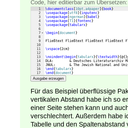
Code, hier editierbar zum Übersetzen:
1
\documentclass
[
10pt,a4paper
]
{
book
}
2
\usepackage
[
utf8
]
{
inputenc
}
3
\usepackage
[
ngerman
]
{
babel
}
4
\usepackage
[
T1
]
{
fontenc
}
5
\usepackage
{
tabularx
}
6
7
\begin
{
document
}
8
9
Fließtext Fließtext Fließtext Fließtext F
10
11
\vspace
{
2cm
}
12
13
\noindent
\begin
{
tabularx
}
{
\textwidth
}
{
@
{
}
14
DLA:        & Deutsches Literaturarchiv M
15
JNUL:       & The Jewish National and Uni
16
\end
{
tabularx
}
17
\end
{
document
}
Ausgabe erzeugen
Für das Beispiel überflüssige P
vertikalen Abstand habe ich so e
einer Seite stehen kann und auc
verschlechtert. Außerdem habe i
Tabelle und den Spaltenabstand 