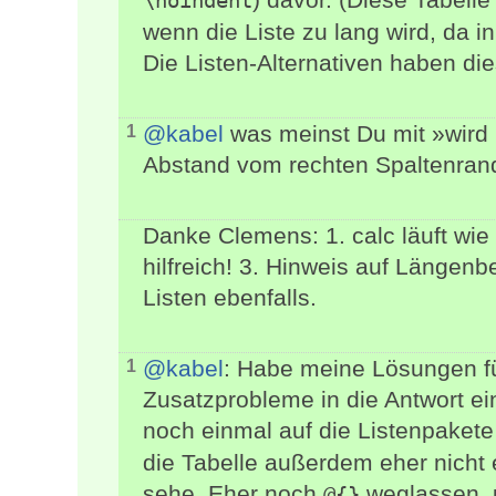
\noindent
wenn die Liste zu lang wird, da i
Die Listen-Alternativen haben di
@kabel
was meinst Du mit »wird i
1
Abstand vom rechten Spaltenrand
Danke Clemens: 1. calc läuft wie
hilfreich! 3. Hinweis auf Längen
Listen ebenfalls.
@kabel
: Habe meine Lösungen fü
1
Zusatzprobleme in die Antwort ei
noch einmal auf die Listenpaket
die Tabelle außerdem eher nicht 
sehe. Eher noch
weglassen, u
@{}