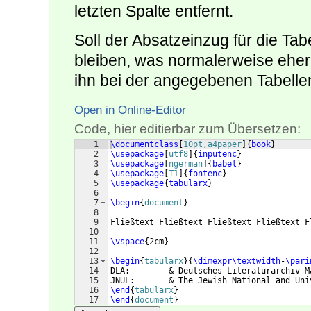
letzten Spalte entfernt.
Soll der Absatzeinzug für die Ta
bleiben, was normalerweise eher 
ihn bei der angegebenen Tabelle
Open in Online-Editor
Code, hier editierbar zum Übersetzen:
1
\documentclass
[
10pt,a4paper
]
{
book
}
2
\usepackage
[
utf8
]
{
inputenc
}
3
\usepackage
[
ngerman
]
{
babel
}
4
\usepackage
[
T1
]
{
fontenc
}
5
\usepackage
{
tabularx
}
6
7
\begin
{
document
}
8
9
Fließtext Fließtext Fließtext Fließtext F
10
11
\vspace
{
2cm
}
12
13
\begin
{
tabularx
}
{
\dimexpr\textwidth
-
\pari
14
DLA:        & Deutsches Literaturarchiv M
15
JNUL:       & The Jewish National and Uni
16
\end
{
tabularx
}
17
\end
{
document
}