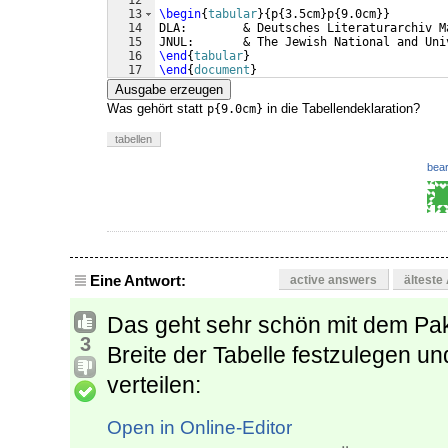
12
13
\begin
{
tabular
}
{
p
{
3.5cm
}
p
{
9.0cm
}}
14
DLA:        & Deutsches Literaturarchiv M
15
JNUL:       & The Jewish National and Uni
16
\end
{
tabular
}
17
\end
{
document
}
Ausgabe erzeugen
Was gehört statt
in die Tabellendeklaration?
p{9.0cm}
tabellen
bear
Eine Antwort:
active answers
älteste
Das geht sehr schön mit dem Pa
3
Breite der Tabelle festzulegen u
verteilen:
Open in Online-Editor