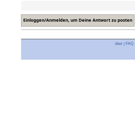
über
|
FAQ