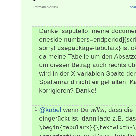
Permanenter link
bear
Danke, saputello: meine documen
oneside,numbers=endperiod]{scrb
sorry! usepackage{tabularx} ist ok
da meine Tabelle um den Absatzei
um diesen Betrag auch rechts üb
wird in der X-variablen Spalte d
Spaltenrand nicht eingehalten. K
korrigieren? Danke!
@kabel
wenn Du
willst
, dass die
1
eingerückt ist, dann lade z.B. da
\begin{tabularx}{\textwidth-\
) davor. (Diese Tabell