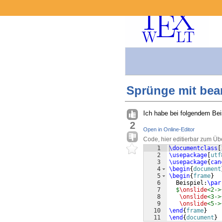
Sprünge mit bea
Ich habe bei folgendem Bei
2
Open in Online-Editor
Code, hier editierbar zum Üb
1
\documentclass
[
2
\usepackage
[
utf
3
\usepackage
{
can
4
\begin
{
document
5
\begin
{
frame
}
6
  Beispiel:
\par
7
$
\onslide
<2->
8
\onslide
<3->
9
\onslide
<5->
10
\end
{
frame
}
11
\end
{
document
}