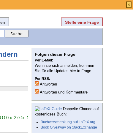
Anmelden
über
FAQ
×
fen
Stelle eine Frage
ndern
Folgen dieser Frage
Per E-Mail:
Wenn sie sich anmelden, kommen
Sie für alle Updates hier in Frage
Per RSS:
Antworten
Antworten und Kommentare
Doppelte Chance auf
kostenloses Buch:
)}}{(x+2)}(x-2)}}
Buchverschenkung auf LaTeX.org
Book Giveaway on StackExchange