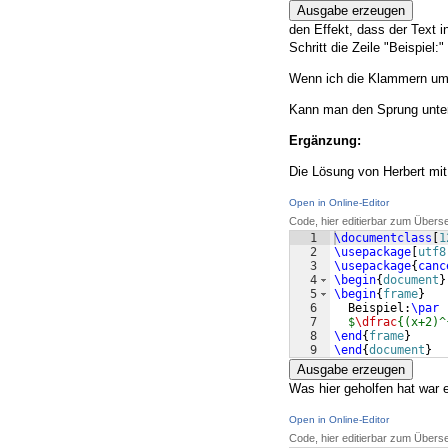
Ausgabe erzeugen
den Effekt, dass der Text i
Schritt die Zeile "Beispiel
Wenn ich die Klammern um (x
Kann man den Sprung unter
Ergänzung:
Die Lösung von Herbert mi
Open in Online-Editor
Code, hier editierbar zum Übers
1
\documentclass
[
1
2
\usepackage
[
utf8
3
\usepackage
{
canc
4
\begin
{
document
}
5
\begin
{
frame
}
6
  Beispiel:
\par
7
$
\dfrac
{(x+2)^
8
\end
{
frame
}
9
\end
{
document
}
Ausgabe erzeugen
Was hier geholfen hat war 
Open in Online-Editor
Code, hier editierbar zum Übers