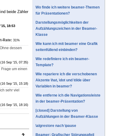
Wo finde ich weitere beamer-Themen
ind beide Zähler
für Präsentationen?
Darstellungsmöglichkeiten der
'15, 18:53
Aufzählungszeichen in der Beamer-
Klasse
t-Rate:
31%
Wie kann ich mit beamer eine Grafik
t. Ohne dessen
seitenfüllend einbinden?
Wie redefiniere ich ein beamer-
(16 Sep '15, 07:35)
Template?
ne Frage um einen
Wie repariere ich die verschobenen
Akzente \hat, \dot und \tilde über
(16 Sep '15, 15:18)
Variablen in beamer?
ich sehr viel
Wie entferne ich die Navigationsleiste
in der beamer-Präsentation?
(16 Sep '15, 18:16)
[closed] Darstellung von
Aufzählungen in der Beamer-Klasse
\algrestore nach \pause
Beamer: Grafischer Störungspfeil