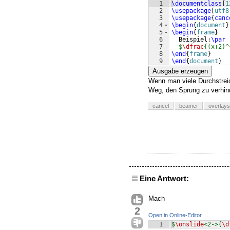
1
\documentclass
[
1
2
\usepackage
[
utf8
3
\usepackage
{
canc
4
\begin
{
document
}
5
\begin
{
frame
}
6
  Beispiel:
\par
7
$
\dfrac
{(x+2)^
8
\end
{
frame
}
9
\end
{
document
}
Ausgabe erzeugen
Wenn man viele Durchstreic
Weg, den Sprung zu verhin
cancel
beamer
overlays
Eine Antwort:
Mach
2
Open in Online-Editor
1
$
\onslide
<2->{
\d