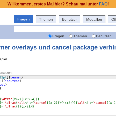
Willkommen, erstes Mal hier? Schau mal unter
FAQ
!
Fragen
Themen
Benutzer
Medaillen
Of
Fragen
Themen
Benutzer
mer overlays und cancel package verhi
spiel
ersetzen:
12pt
]
{
beamer
}
8
]
{
inputenc
}
cel
}
}
{
\dfrac
{x+2}{(x^2-4)}}
{= 
\dfrac
{
\alt
<4->{
\cancel
{(x+2)}}{(x+2)}}{
\alt
<4->{
\cancel
{(x+2
{= 
\dfrac
{1}{x-2}}$