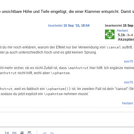
 unsichtbare Höhe und Tiefe eingefügt, die einer Klammer entspricht. Damit s
bearbeitet
15 Sep '15, 18:54
beantwortet
15 Sep 
Herbert
5.1k
●
3
●
4
Akzeptier
t du mir noch erklären, warum der Effekt nur bei Verwendung von
auftrit
\cancel
er ja auch unterschiedlich hoch und es gibt keinen Sprung.
tom75
ht mehr sicher, ob es nicht Zufall ist, dass
hier hilft. Ich ergänze mei
\mathstrut
nicht hilft, wohl aber
.
athstrut
\vphantom
tom75
, weil es faktisch ein
ist. Im zweiten Fall ist dein "cancel"-Str
hstrut
\vphantom{(}
sodass du jetzt explizit ein
nehmen musst.`
\vpahntom
Herbert