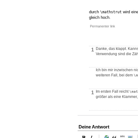
durch
wird eine
\mathstrut
gleich hoch.
Permanenter link
Danke, das klappt. Kanns
1
Verwendung sind die Zähl
Ich bin mir inzwischen nic
weiteren Fall, bei dem
\m
Im ersten Fall reicht
\mat
1
größer als eine Klammer, 
Deine Antwort