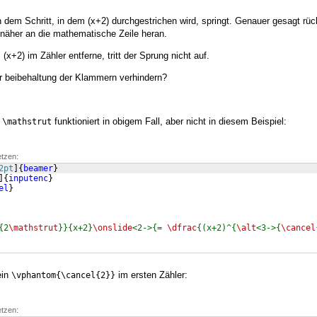
n dem Schritt, in dem (x+2) durchgestrichen wird, springt. Genauer gesagt rüc
:" näher an die mathematische Zeile heran.
+2) im Zähler entferne, tritt der Sprung nicht auf.
 beibehaltung der Klammern verhindern?
t
funktioniert in obigem Fall, aber nicht in diesem Beispiel:
\mathstrut
etzen:
2pt
]
{
beamer
}
]
{
inputenc
}
el
}
{2
\mathstrut
}}{x+2}
\onslide
<2->{= 
\dfrac
{(x+2)^{
\alt
<3->{
\cancel
ein
im ersten Zähler:
\vphantom{\cancel{2}}
etzen: