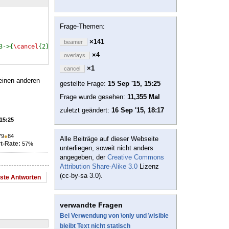
Frage-Themen:
×141
beamer
3->{
\cancel
{2}}{2}}}{
\alt
<3->{
\cancel
{x+2}}{x+2}}}$
\par
×4
overlays
×1
cancel
 einen anderen
gestellte Frage:
15 Sep '15, 15:25
Frage wurde gesehen:
11,355 Mal
zuletzt geändert:
16 Sep '15, 18:17
 15:25
79
●
84
Alle Beiträge auf dieser Webseite
t-Rate:
57%
unterliegen, soweit nicht anders
angegeben, der
Creative Commons
Attribution Share-Alike 3.0
Lizenz
(cc-by-sa 3.0).
este Antworten
verwandte Fragen
Bei Verwendung von \only und \visible
bleibt Text nicht statisch