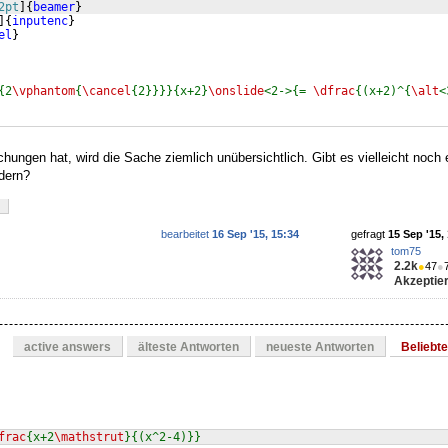
2pt
]
{
beamer
}
]
{
inputenc
}
el
}
{2
\vphantom
{
\cancel
{2}}}}{x+2}
\onslide
<2->{= 
\dfrac
{(x+2)^{
\alt
<
hungen hat, wird die Sache ziemlich unübersichtlich. Gibt es vielleicht noch
dern?
bearbeitet
16 Sep '15, 15:34
gefragt
15 Sep '15,
tom75
2.2k
●
47
●
Akzeptier
active answers
älteste Antworten
neueste Antworten
Beliebt
frac
{x+2
\mathstrut
}{(x^2-4)}}