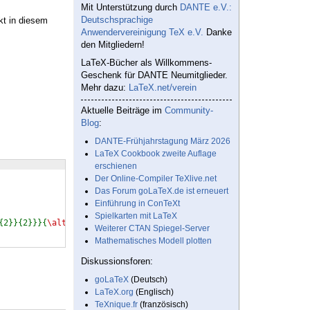
Mit Unterstützung durch
DANTE e.V.:
Deutschsprachige
kt in diesem
Anwendervereinigung TeX e.V.
Danke
den Mitgliedern!
LaTeX-Bücher als Willkommens-
Geschenk für DANTE Neumitglieder.
Mehr dazu:
LaTeX.net/verein
Aktuelle Beiträge im
Community-
Blog
:
DANTE-Frühjahrstagung März 2026
LaTeX Cookbook zweite Auflage
erschienen
Der Online-Compiler TeXlive.net
Das Forum goLaTeX.de ist erneuert
Einführung in ConTeXt
Spielkarten mit LaTeX
{2}}{2}}}{
\alt
<3->{
\cancel
{x+2}}{x+2}}}$
\par
Weiterer CTAN Spiegel-Server
Mathematisches Modell plotten
Diskussionsforen:
goLaTeX
(Deutsch)
LaTeX.org
(Englisch)
TeXnique.fr
(französisch)