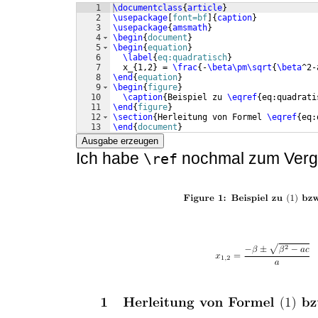
1
\documentclass
{
article
}
2
\usepackage
[
font=bf
]
{
caption
}
3
\usepackage
{
amsmath
}
4
\begin
{
document
}
5
\begin
{
equation
}
6
\label
{
eq:quadratisch
}
7
  x_
{
1,2
}
 = 
\frac
{
-
\beta\pm\sqrt
{
\beta
^2-
8
\end
{
equation
}
9
\begin
{
figure
}
10
\caption
{
Beispiel zu 
\eqref
{
eq:quadrati
11
\end
{
figure
}
12
\section
{
Herleitung von Formel 
\eqref
{
eq:
13
\end
{
document
}
Ausgabe erzeugen
Ich habe
nochmal zum Verglei
\ref