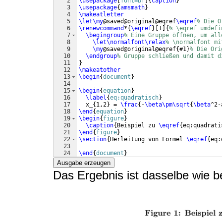
2
\usepackage
[
font=bf
]
{
caption
}
3
\usepackage
{
amsmath
}
4
\makeatletter
5
\let\my
@saved@original@eqref
\eqref
% Die O
6
\renewcommand
*
{
\eqref
}
[
1
]
{
% \eqref umdefi
7
\begingroup
% Eine Gruppe öffnen, um all
8
\let\normalfont\relax
% \normalfont mi
9
\my
@saved@original@eqref
{
#1
}
% Die Ori
10
\endgroup
% Gruppe schließen und damit d
11
}
12
\makeatother
13
\begin
{
document
}
14
15
\begin
{
equation
}
16
\label
{
eq:quadratisch
}
17
  x_
{
1,2
}
 = 
\frac
{
-
\beta\pm\sqrt
{
\beta
^2-
18
\end
{
equation
}
19
\begin
{
figure
}
20
\caption
{
Beispiel zu 
\eqref
{
eq:quadrati
21
\end
{
figure
}
22
\section
{
Herleitung von Formel 
\eqref
{
eq:
23
24
\end
{
document
}
Ausgabe erzeugen
Das Ergebnis ist dasselbe wie b