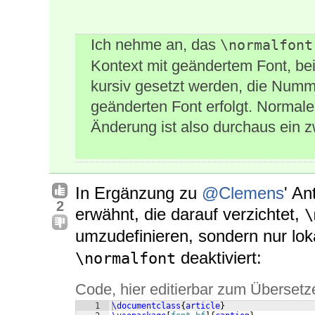
Ich nehme an, das
\normalfont
Kontext mit geändertem Font, be
kursiv gesetzt werden, die Numm
geänderten Font erfolgt. Normale
Änderung ist also durchaus ein 
In Ergänzung zu
@Clemens
' An
2
erwähnt, die darauf verzichtet,
\
umzudefinieren, sondern nur lok
deaktiviert:
\normalfont
Code, hier editierbar zum Übersetz
1
\documentclass
{
article
}