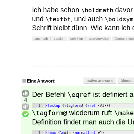
Ich habe schon
davor
\boldmath
und
, und auch
\textbf
\boldsym
Schrift bleibt dünn. Wie kann ic
amsmath
caption
schriften
querverweise
überschriften
Eine Antwort:
active answers
älteste
Der Befehl
ist definiert a
\eqref
4
1
\textup
{
\tagform
@ 
{
\ref
{
#1
}}}
wiederum ruft
\tagform@
\make
Definition findet man auch die U
1
\hbox
{
\m
@th 
\normalfont
 #1
}