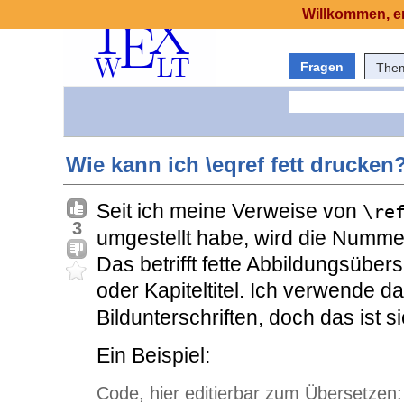
Willkommen, er
Fragen
The
Wie kann ich \eqref fett drucken
Seit ich meine Verweise von
\re
3
umgestellt habe, wird die Nummer
Das betrifft fette Abbildungsübe
oder Kapiteltitel. Ich verwende d
Bildunterschriften, doch das ist s
Ein Beispiel:
Code, hier editierbar zum Übersetzen: