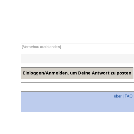
[Vorschau ausblenden]
über
|
FAQ