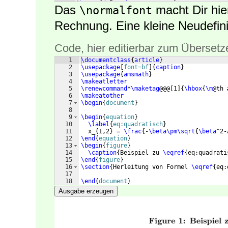
Das
macht Dir hier
\normalfont
Rechnung. Eine kleine Neudefinit
Code, hier editierbar zum Übersetz
1
\documentclass
{
article
}
2
\usepackage
[
font=bf
]
{
caption
}
3
\usepackage
{
amsmath
}
4
\makeatletter
5
\renewcommand
*
\maketag
@@@
[
1
]
{
\hbox
{
\m
@th 
6
\makeatother
7
\begin
{
document
}
8
9
\begin
{
equation
}
10
\label
{
eq:quadratisch
}
11
  x_
{
1,2
}
 = 
\frac
{
-
\beta\pm\sqrt
{
\beta
^2-
12
\end
{
equation
}
13
\begin
{
figure
}
14
\caption
{
Beispiel zu 
\eqref
{
eq:quadrati
15
\end
{
figure
}
16
\section
{
Herleitung von Formel 
\eqref
{
eq:
17
18
\end
{
document
}
Ausgabe erzeugen