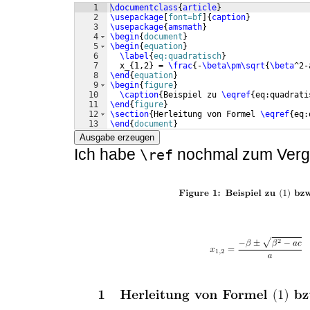
1
\documentclass
{
article
}
2
\usepackage
[
font=bf
]
{
caption
}
3
\usepackage
{
amsmath
}
4
\begin
{
document
}
5
\begin
{
equation
}
6
\label
{
eq:quadratisch
}
7
  x_
{
1,2
}
 = 
\frac
{
-
\beta\pm\sqrt
{
\beta
^2-
8
\end
{
equation
}
9
\begin
{
figure
}
10
\caption
{
Beispiel zu 
\eqref
{
eq:quadrati
11
\end
{
figure
}
12
\section
{
Herleitung von Formel 
\eqref
{
eq:
13
\end
{
document
}
Ausgabe erzeugen
Ich habe
nochmal zum Verglei
\ref