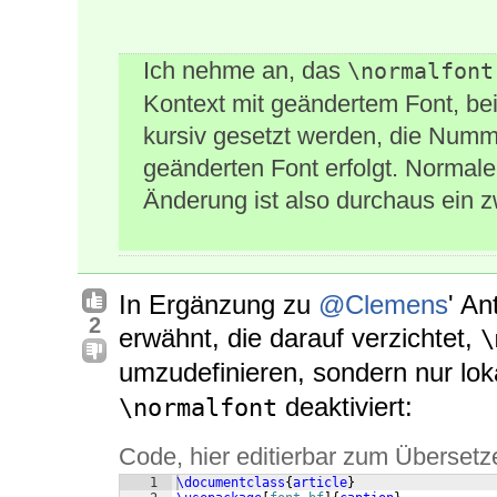
Ich nehme an, das
\normalfont
Kontext mit geändertem Font, be
kursiv gesetzt werden, die Numm
geänderten Font erfolgt. Normale
Änderung ist also durchaus ein 
In Ergänzung zu
@Clemens
' An
2
erwähnt, die darauf verzichtet,
\
umzudefinieren, sondern nur lok
deaktiviert:
\normalfont
Code, hier editierbar zum Übersetz
1
\documentclass
{
article
}