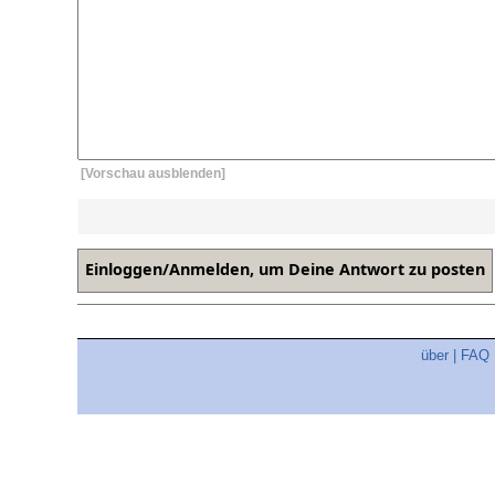
[Vorschau ausblenden]
über
|
FAQ