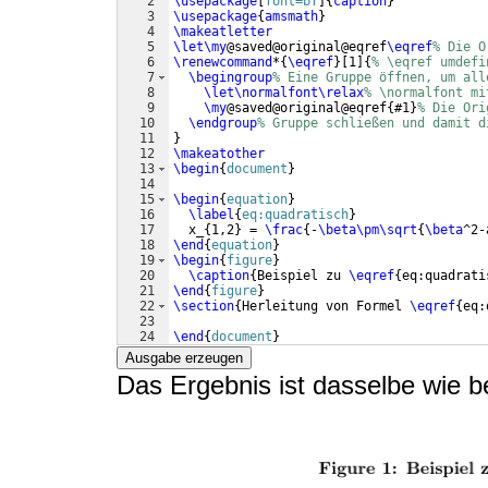
2
\usepackage
[
font=bf
]
{
caption
}
3
\usepackage
{
amsmath
}
4
\makeatletter
5
\let\my
@saved@original@eqref
\eqref
% Die O
6
\renewcommand
*
{
\eqref
}
[
1
]
{
% \eqref umdefi
7
\begingroup
% Eine Gruppe öffnen, um all
8
\let\normalfont\relax
% \normalfont mi
9
\my
@saved@original@eqref
{
#1
}
% Die Ori
10
\endgroup
% Gruppe schließen und damit d
11
}
12
\makeatother
13
\begin
{
document
}
14
15
\begin
{
equation
}
16
\label
{
eq:quadratisch
}
17
  x_
{
1,2
}
 = 
\frac
{
-
\beta\pm\sqrt
{
\beta
^2-
18
\end
{
equation
}
19
\begin
{
figure
}
20
\caption
{
Beispiel zu 
\eqref
{
eq:quadrati
21
\end
{
figure
}
22
\section
{
Herleitung von Formel 
\eqref
{
eq:
23
24
\end
{
document
}
Ausgabe erzeugen
Das Ergebnis ist dasselbe wie b