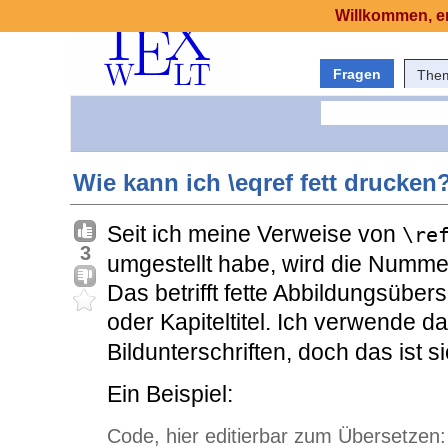
Willkommen, er
Fragen
The
Wie kann ich \eqref fett drucken
Seit ich meine Verweise von
\re
3
umgestellt habe, wird die Nummer
Das betrifft fette Abbildungsübe
oder Kapiteltitel. Ich verwende d
Bildunterschriften, doch das ist s
Ein Beispiel:
Code, hier editierbar zum Übersetzen: