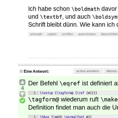
Ich habe schon
davor
\boldmath
und
, und auch
\textbf
\boldsym
Schrift bleibt dünn. Wie kann ic
amsmath
caption
schriften
querverweise
überschriften
Eine Antwort:
active answers
älteste
Der Befehl
ist definiert a
\eqref
4
1
\textup
{
\tagform
@ 
{
\ref
{
#1
}}}
wiederum ruft
\tagform@
\make
Definition findet man auch die U
1
\hbox
{
\m
@th 
\normalfont
 #1
}