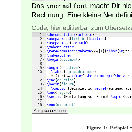
Das
macht Dir hier
\normalfont
Rechnung. Eine kleine Neudefinit
Code, hier editierbar zum Übersetz
1
\documentclass
{
article
}
2
\usepackage
[
font=bf
]
{
caption
}
3
\usepackage
{
amsmath
}
4
\makeatletter
5
\renewcommand
*
\maketag
@@@
[
1
]
{
\hbox
{
\m
@th 
6
\makeatother
7
\begin
{
document
}
8
9
\begin
{
equation
}
10
\label
{
eq:quadratisch
}
11
  x_
{
1,2
}
 = 
\frac
{
-
\beta\pm\sqrt
{
\beta
^2-
12
\end
{
equation
}
13
\begin
{
figure
}
14
\caption
{
Beispiel zu 
\eqref
{
eq:quadrati
15
\end
{
figure
}
16
\section
{
Herleitung von Formel 
\eqref
{
eq:
17
18
\end
{
document
}
Ausgabe erzeugen