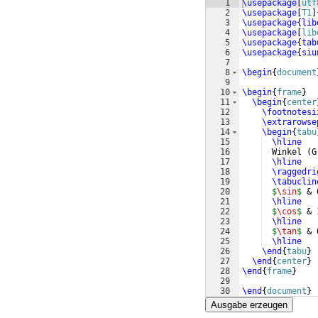
1
\usepackage
[
utf
2
\usepackage
[
T1
]
3
\usepackage
{
lib
4
\usepackage
[
lib
5
\usepackage
{
tab
6
\usepackage
{
siu
7
8
\begin
{
document
9
10
\begin
{
frame
}
11
\begin
{
center
12
\footnotesi
13
\extrarowse
14
\begin
{
tabu
15
\hline
16
  Winkel 
(
G
17
\hline
18
\raggedri
19
\tabuclin
20
$
\sin
$
 & 
21
\hline
22
$
\cos
$
 & 
23
\hline
24
$
\tan
$
 & 
25
\hline
26
\end
{
tabu
}
27
\end
{
center
}
28
\end
{
frame
}
29
30
\end
{
document
}
Ausgabe erzeugen