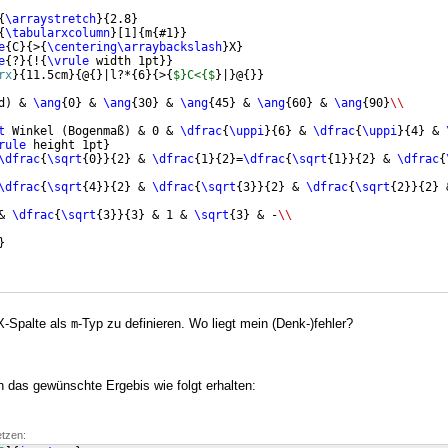
{
\arraystretch
}
{
2.8
}
{
\tabularxcolumn
}
[
1
]
{
m
{
#1
}}
e
{
C
}
{
>
{
\centering\arraybackslash
}
X
}
e
{
?
}
{
!
{
\vrule
 width 1pt
}}
rx
}
{
11.5cm
}
{
@
{
}
|l?*
{
6
}
{
>
{
$}C<{$
}
|
}
@
{
}}
d
)
 & 
\ang
{
0
}
 & 
\ang
{
30
}
 & 
\ang
{
45
}
 & 
\ang
{
60
}
 & 
\ang
{
90
}
\\
t
 Winkel 
(
Bogenmaß
)
 & 0 & 
\dfrac
{
\uppi
}
{
6
}
 & 
\dfrac
{
\uppi
}
{
4
}
 & 
rule
 height 1pt
}
\dfrac
{
\sqrt
{
0
}}
{
2
}
 & 
\dfrac
{
1
}
{
2
}
=
\dfrac
{
\sqrt
{
1
}}
{
2
}
 & 
\dfrac
{
\dfrac
{
\sqrt
{
4
}}
{
2
}
 & 
\dfrac
{
\sqrt
{
3
}}
{
2
}
 & 
\dfrac
{
\sqrt
{
2
}}
{
2
}
 
& 
\dfrac
{
\sqrt
{
3
}}
{
3
}
 & 1 & 
\sqrt
{
3
}
 & -
\\
}
 X-Spalte als
-Typ zu definieren. Wo liegt mein (Denk-)fehler?
m
h das gewünschte Ergebis wie folgt erhalten:
etzen: