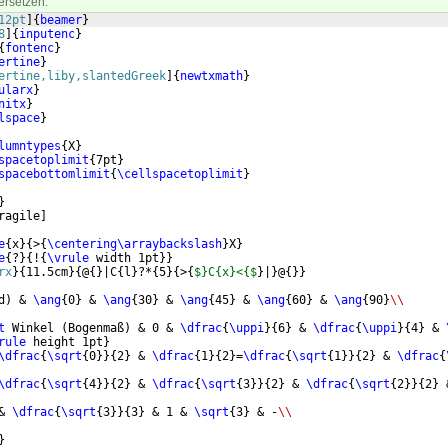
ersetzen:
12pt
]
{
beamer
}
8
]
{
inputenc
}
{
fontenc
}
ertine
}
ertine,liby,slantedGreek
]
{
newtxmath
}
ularx
}
nitx
}
lspace
}
lumntypes
{
X
}
spacetoplimit
{
7pt
}
spacebottomlimit
{
\cellspacetoplimit
}
}
ragile
]
e
{
x
}
{
>
{
\centering\arraybackslash
}
X
}
e
{
?
}
{
!
{
\vrule
 width 1pt
}}
rx
}
{
11.5cm
}
{
@
{
}
|C
{
l
}
?*
{
5
}
{
>
{
$}C{x}<{$
}
|
}
@
{
}}
d
)
 & 
\ang
{
0
}
 & 
\ang
{
30
}
 & 
\ang
{
45
}
 & 
\ang
{
60
}
 & 
\ang
{
90
}
\\
t
 Winkel 
(
Bogenmaß
)
 & 0 & 
\dfrac
{
\uppi
}
{
6
}
 & 
\dfrac
{
\uppi
}
{
4
}
 & 
rule
 height 1pt
}
\dfrac
{
\sqrt
{
0
}}
{
2
}
 & 
\dfrac
{
1
}
{
2
}
=
\dfrac
{
\sqrt
{
1
}}
{
2
}
 & 
\dfrac
{
\dfrac
{
\sqrt
{
4
}}
{
2
}
 & 
\dfrac
{
\sqrt
{
3
}}
{
2
}
 & 
\dfrac
{
\sqrt
{
2
}}
{
2
}
 
& 
\dfrac
{
\sqrt
{
3
}}
{
3
}
 & 1 & 
\sqrt
{
3
}
 & -
\\
}