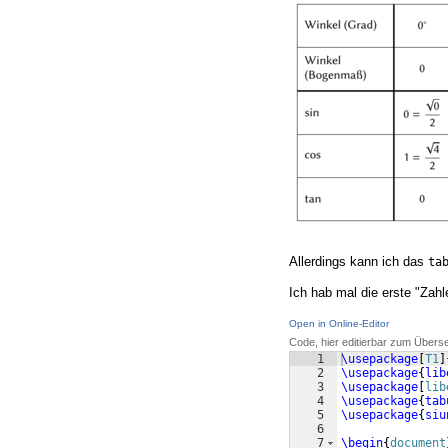
Allerdings kann ich das
ta
Ich hab mal die erste "Zah
Open in Online-Editor
Code, hier editierbar zum Übers
1
\usepackage
[
T1
]
2
\usepackage
{
lib
3
\usepackage
[
lib
4
\usepackage
{
tab
5
\usepackage
{
siu
6
7
\begin
{
document