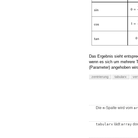
Das Ergebnis sieht entsprec
wenn es sich um mehrere Ta
(Parameter) angehoben wir
zentrierung
tabularx
ver
Die
-Spalte wird vom
m
ar
lädt
doc
tabularx
array