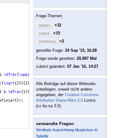
Frage-Themen:
×32
tabularx
×15
vertikal
×2
zentrierung
gestellte Frage:
24 Sep '15, 16:28
Frage wurde gesehen:
20,887 Mal
zuletzt geändert:
07 Jan '16, 14:27
& 
\dfrac
{
\uppi
}
{
3
}
 & 
$
\dfrac
{
\uppi
}{2}$
\\
c
{
\sqrt
{
2
}}
{
2
}
 & 
\dfrac
{
\sqrt
{
3
}}
{
2
}
 & 
$1=
\dfrac
{
\sqrt
{4}}{2}$
\\
Alle Beiträge auf dieser Webseite
unterliegen, soweit nicht anders
}
 & 
\dfrac
{
1
}
{
2
}
=
\dfrac
{
\sqrt
{
1
}}
{
2
}
 & 
$0=
\dfrac
{
\sqrt
{0}}{2}$
\\
angegeben, der
Creative Commons
Attribution Share-Alike 3.0
Lizenz
efiniert
}
\\
(cc-by-sa 3.0).
verwandte Fragen
Vertikale Ausrichtung tikzpicture in
Tabelle