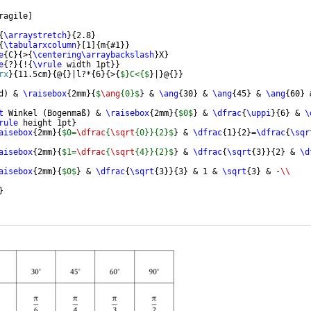
ragile
]
{
\arraystretch
}
{
2.8
}
{
\tabularxcolumn
}
[
1
]
{
m
{
#1
}}
e
{
C
}
{
>
{
\centering\arraybackslash
}
X
}
e
{
?
}
{
!
{
\vrule
 width 1pt
}}
rx
}
{
11.5cm
}
{
@
{
}
|l?*
{
6
}
{
>
{
$}C<{$
}
|
}
@
{
}}
d
)
 & 
\raisebox
{
2mm
}
{
$
\ang
{0}$
}
 & 
\ang
{
30
}
 & 
\ang
{
45
}
 & 
\ang
{
60
}
 
t
 Winkel 
(
Bogenmaß
)
 & 
\raisebox
{
2mm
}
{
$0$
}
 & 
\dfrac
{
\uppi
}
{
6
}
 & 
\
rule
 height 1pt
}
aisebox
{
2mm
}
{
$0=
\dfrac
{
\sqrt
{0}}{2}$
}
 & 
\dfrac
{
1
}
{
2
}
=
\dfrac
{
\sqr
aisebox
{
2mm
}
{
$1=
\dfrac
{
\sqrt
{4}}{2}$
}
 & 
\dfrac
{
\sqrt
{
3
}}
{
2
}
 & 
\d
aisebox
{
2mm
}
{
$0$
}
 & 
\dfrac
{
\sqrt
{
3
}}
{
3
}
 & 1 & 
\sqrt
{
3
}
 & -
\\
}