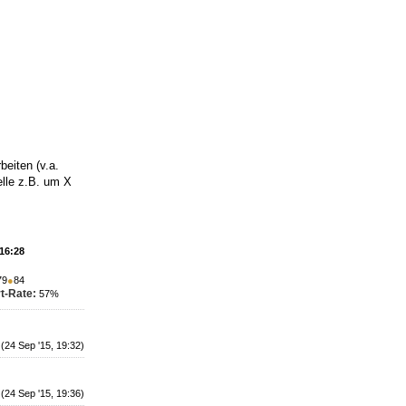
beiten (v.a.
elle z.B. um X
 16:28
79
●
84
t-Rate:
57%
(24 Sep '15, 19:32)
(24 Sep '15, 19:36)