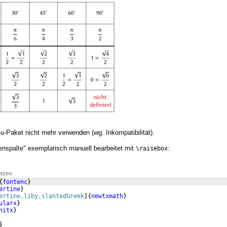
-Paket nicht mehr verwenden (wg. Inkompatibilität).
bu
lenspalte" exemplarisch manuell bearbeitet mit
:
\raisebox
etzen:
{
fontenc
}
ertine
}
ertine,liby,slantedGreek
]
{
newtxmath
}
ularx
}
nitx
}
}