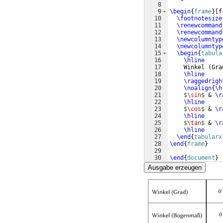
8
9
\begin
{
frame
}
[
f
10
\footnotesize
11
\renewcommand
12
\renewcommand
13
\newcolumntyp
14
\newcolumntyp
15
\begin
{
tabula
16
\hline
17
    Winkel 
(
Gra
18
\hline
19
\raggedrigh
20
\noalign
{
\h
21
$
\sin
$
 & 
\r
22
\hline
23
$
\cos
$
 & 
\r
24
\hline
25
$
\tan
$
 & 
\r
26
\hline
27
\end
{
tabularx
28
\end
{
frame
}
29
30
\end
{
document
}
Ausgabe erzeugen