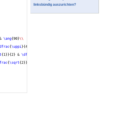
linksbündig auszurichten?
& 
\ang
{
90
}
\\
dfrac
{
\uppi
}
{
4
}
 & 
\dfrac
{
\uppi
}
{
3
}
 & 
\dfrac
{
\uppi
}
{
2
}
\\
t
{
1
}}
{
2
}
 & 
\dfrac
{
\sqrt
{
2
}}
{
2
}
 & 
\dfrac
{
\sqrt
{
3
}}
{
2
}
 & 1=
\dfrac
{
frac
{
\sqrt
{
2
}}
{
2
}
 & 
\dfrac
{
1
}
{
2
}
=
\dfrac
{
\sqrt
{
1
}}
{
2
}
 & 0=
\dfrac
{