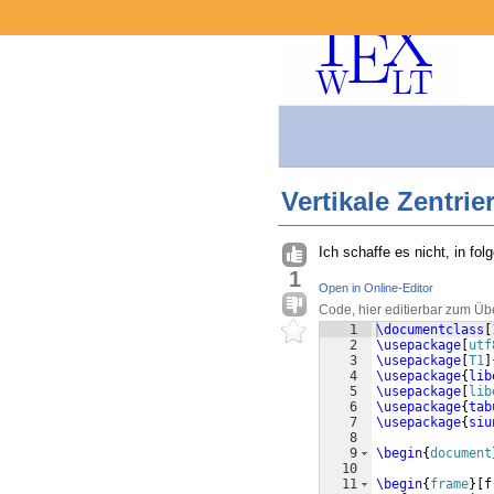
Vertikale Zentrie
Ich schaffe es nicht, in fol
1
Open in Online-Editor
Code, hier editierbar zum Üb
1
\documentclass
[
2
\usepackage
[
utf
3
\usepackage
[
T1
]
4
\usepackage
{
lib
5
\usepackage
[
lib
6
\usepackage
{
tab
7
\usepackage
{
siu
8
9
\begin
{
document
10
11
\begin
{
frame
}
[
f