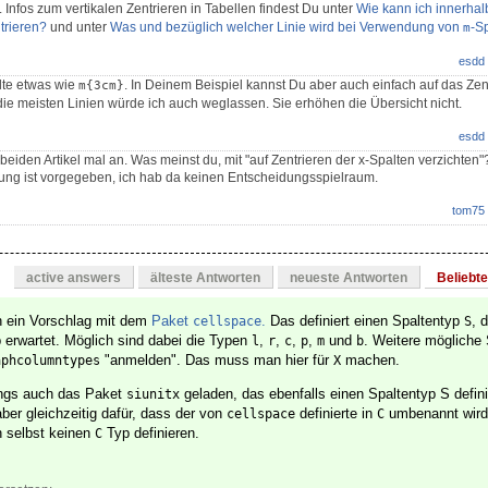
. Infos zum vertikalen Zentrieren in Tabellen findest Du unter
Wie kann ich innerhal
ntrieren?
und unter
Was und bezüglich welcher Linie wird bei Verwendung von
-Sp
m
esdd
te etwas wie
. In Deinem Beispiel kannst Du aber auch einfach auf das Zen
m{3cm}
die meisten Linien würde ich auch weglassen. Sie erhöhen die Übersicht nicht.
esdd
beiden Artikel mal an. Was meinst du, mit "auf Zentrieren der x-Spalten verzichten"
rung ist vorgegeben, ich hab da keinen Entscheidungsspielraum.
tom75
active answers
älteste Antworten
neueste Antworten
Beliebt
ch ein Vorschlag mit dem
Paket
.
Das definiert einen Spaltentyp
, 
cellspace
S
p erwartet. Möglich sind dabei die Typen
,
,
,
,
und
. Weitere mögliche
l
r
c
p
m
b
"anmelden". Das muss man hier für
machen.
aphcolumntypes
X
dings auch das Paket
geladen, das ebenfalls einen Spaltentyp S defini
siunitx
ber gleichzeitig dafür, dass der von
definierte in
umbenannt wird.
cellspace
C
h selbst keinen
Typ definieren.
C