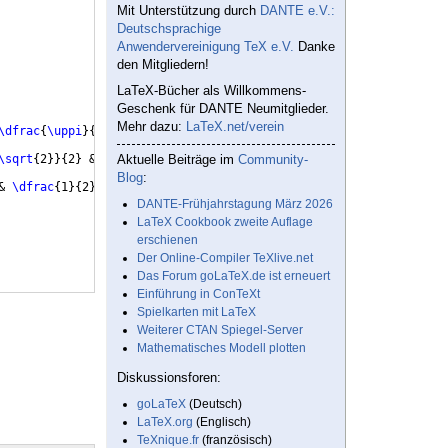
Mit Unterstützung durch
DANTE e.V.:
Deutschsprachige
Anwendervereinigung TeX e.V.
Danke
den Mitgliedern!
LaTeX-Bücher als Willkommens-
Geschenk für DANTE Neumitglieder.
Mehr dazu:
LaTeX.net/verein
\dfrac
{
\uppi
}
{
3
}
 & 
\dfrac
{
\uppi
}
{
2
}
\\
\sqrt
{
2
}}
{
2
}
 & 
\dfrac
Aktuelle Beiträge im
{
\sqrt
{
3
}}
{
2
}
 & 1=
Community-
\dfrac
{
\sqrt
{
4
}}
{
2
}
\\
Blog
:
& 
\dfrac
{
1
}
{
2
}
=
\dfrac
{
\sqrt
{
1
}}
{
2
}
 & 0=
\dfrac
{
\sqrt
{
0
}}
{
2
}
\\
DANTE-Frühjahrstagung März 2026
LaTeX Cookbook zweite Auflage
erschienen
Der Online-Compiler TeXlive.net
Das Forum goLaTeX.de ist erneuert
Einführung in ConTeXt
Spielkarten mit LaTeX
Weiterer CTAN Spiegel-Server
Mathematisches Modell plotten
Diskussionsforen:
goLaTeX
(Deutsch)
LaTeX.org
(Englisch)
TeXnique.fr
(französisch)