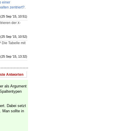
b einer
alten zentriert?
.
(25 Sep '15, 10:51)
trieren der
-
X
(25 Sep '15, 10:52)
? Die Tabelle mit
(25 Sep '15, 13:32)
este Antworten
der als Argument
 Spaltentypen
ert. Dabei setzt
 Man sollte in