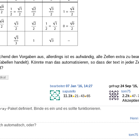
hend den Vorgaben aus, allerdings ist es aufwändig, alle Zellen extra zu bear
bellen handelt). Könnte man das automatisieren, so dass der text in jeder Z
d?
tikal
bearbeitet
07 Jan '16, 14:27
gefragt
24 Sep '15,
saputello
tom75
11.1k
2.2k
●
21
●
43
●
65
●
47
●
Akzeptier
-Paket definiert. Binde es ein und es sollte funktionieren.
ray
Henri
h automatisch, oder?
tom75