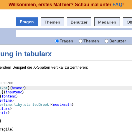
Willkommen, erstes Mal hier? Schau mal unter
FAQ
!
Fragen
Themen
Benutzer
Medaillen
Of
Fragen
Themen
Benutzer
rung in tabularx
gendem Beispiel die X-Spalten vertikal zu zentrieren:
ersetzen:
12pt
]
{
beamer
}
8
]
{
inputenc
}
{
fontenc
}
ertine
}
ertine,liby,slantedGreek
]
{
newtxmath
}
ularx
}
nitx
}
}
ragile
]