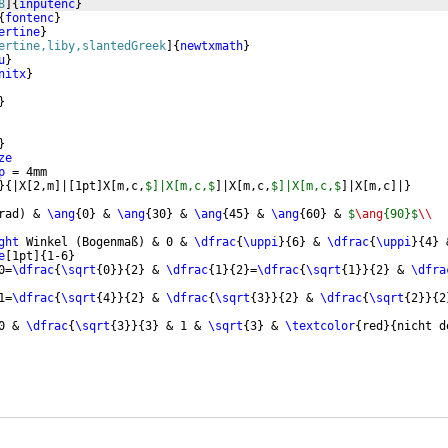
8
]
{
inputenc
}
{
fontenc
}
ertine
}
ertine,liby,slantedGreek
]
{
newtxmath
}
u
}
nitx
}
}
}
ze
p
 = 4mm
}
{
|X
[
2,m
]
|
[
1pt
]
X
[
m,c,
$]|X[m,c,$
]
|X
[
m,c,
$]|X[m,c,$
]
|X
[
m,c
]
|
}
rad
)
 & 
\ang
{
0
}
 & 
\ang
{
30
}
 & 
\ang
{
45
}
 & 
\ang
{
60
}
 & 
$
\ang
{90}$
\\
ght
 Winkel 
(
Bogenmaß
)
 & 0 & 
\dfrac
{
\uppi
}
{
6
}
 & 
\dfrac
{
\uppi
}
{
4
}
 
e
[
1pt
]
{
1-6
}
0=
\dfrac
{
\sqrt
{
0
}}
{
2
}
 & 
\dfrac
{
1
}
{
2
}
=
\dfrac
{
\sqrt
{
1
}}
{
2
}
 & 
\dfra
1=
\dfrac
{
\sqrt
{
4
}}
{
2
}
 & 
\dfrac
{
\sqrt
{
3
}}
{
2
}
 & 
\dfrac
{
\sqrt
{
2
}}
{
2
0 & 
\dfrac
{
\sqrt
{
3
}}
{
3
}
 & 1 & 
\sqrt
{
3
}
 & 
\textcolor
{
red
}
{
nicht d