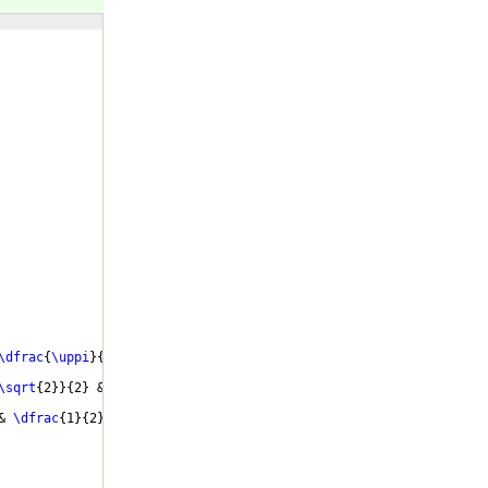
\dfrac
{
\uppi
}
{
3
}
 & 
\dfrac
{
\uppi
}
{
2
}
\\
\sqrt
{
2
}}
{
2
}
 & 
\dfrac
{
\sqrt
{
3
}}
{
2
}
 & 1=
\dfrac
{
\sqrt
{
4
}}
{
2
}
\\
& 
\dfrac
{
1
}
{
2
}
=
\dfrac
{
\sqrt
{
1
}}
{
2
}
 & 0=
\dfrac
{
\sqrt
{
0
}}
{
2
}
\\