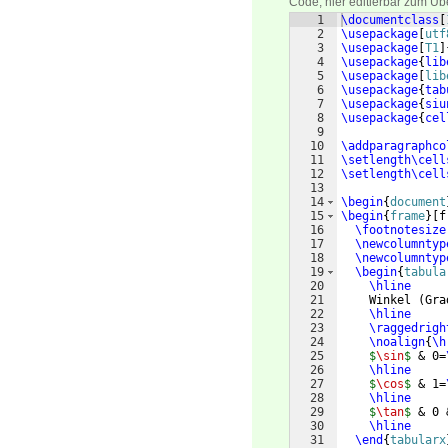
Code, hier editierbar zum Üb
1
\documentclass
[
2
\usepackage
[
utf
3
\usepackage
[
T1
]
4
\usepackage
{
lib
5
\usepackage
[
lib
6
\usepackage
{
tab
7
\usepackage
{
siu
8
\usepackage
{
cel
9
10
\addparagraphco
11
\setlength\cell
12
\setlength\cell
13
14
\begin
{
document
15
\begin
{
frame
}
[
f
16
\footnotesize
17
\newcolumntyp
18
\newcolumntyp
19
\begin
{
tabula
20
\hline
21
    Winkel 
(
Gra
22
\hline
23
\raggedrigh
24
\noalign
{
\h
25
$
\sin
$
 & 0=
26
\hline
27
$
\cos
$
 & 1=
28
\hline
29
$
\tan
$
 & 0 
30
\hline
31
\end
{
tabularx