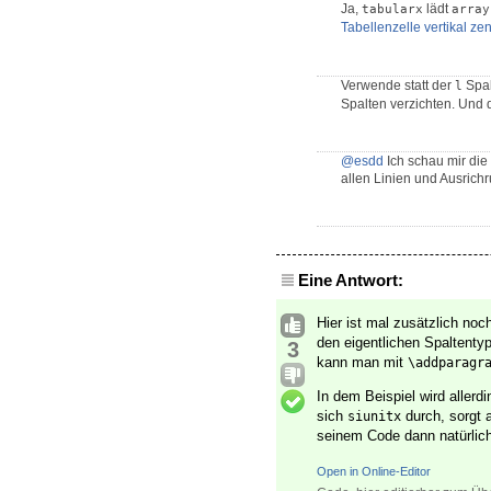
Ja,
lädt
tabularx
array
Tabellenzelle vertikal ze
Verwende statt der
Spal
l
Spalten verzichten. Und 
@esdd
Ich schau mir die 
allen Linien und Ausrich
Eine Antwort:
Hier ist mal zusätzlich no
den eigentlichen Spaltenty
3
kann man mit
\addparagr
In dem Beispiel wird aller
sich
durch, sorgt a
siunitx
seinem Code dann natürlic
Open in Online-Editor