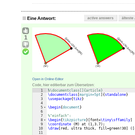
Eine Antwort:
active answers
älteste
1
Open in Online-Editor
Code, hier editierbar zum Übersetzen:
1
%\documentclass[]{article}
2
\documentclass
[
margin=5pt
]
{
standalone
}
3
\usepackage
{
tikz
}
4
5
\begin
{
document
}
6
7
%"einfach":
8
\begin
{
tikzpicture
}
[
font=
\tiny\sffamily
]
9
\coordinate
(
M
)
 at 
(
1,3.7
)
;
10
\draw
[
red, ultra thick, fill=green!30
]
([
11