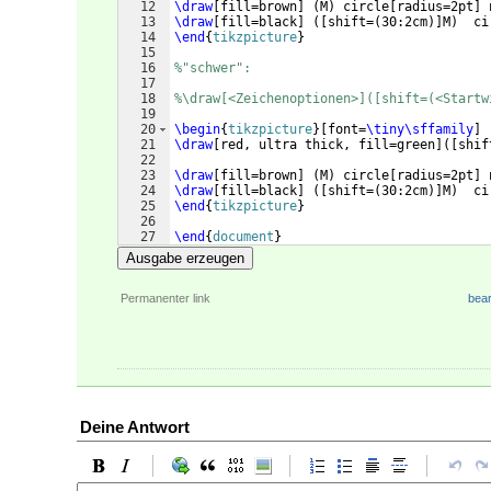
12
\draw
[
fill=brown
]
(
M
)
 circle
[
radius=2pt
]
 
13
\draw
[
fill=black
]
([
shift=
(
30:2cm
)]
M
)
  ci
14
\end
{
tikzpicture
}
15
16
%"schwer":
17
18
%\draw[<Zeichenoptionen>]([shift=(<Startw
19
20
\begin
{
tikzpicture
}
[
font=
\tiny\sffamily
]
21
\draw
[
red, ultra thick, fill=green
]
([
shif
22
23
\draw
[
fill=brown
]
(
M
)
 circle
[
radius=2pt
]
 
24
\draw
[
fill=black
]
([
shift=
(
30:2cm
)]
M
)
  ci
25
\end
{
tikzpicture
}
26
27
\end
{
document
}
Ausgabe erzeugen
Permanenter link
bear
Deine Antwort