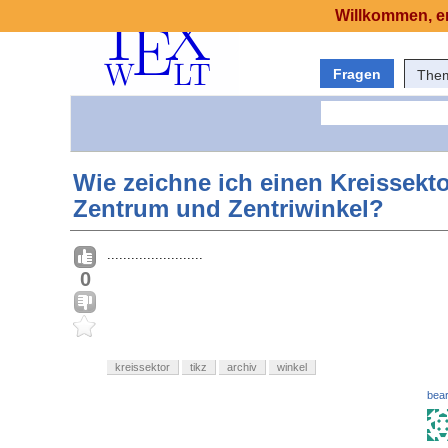
Willkommen, er
Fragen
The
Wie zeichne ich einen Kreissekto
Zentrum und Zentriwinkel?
........................
0
kreissektor
tikz
archiv
winkel
bear