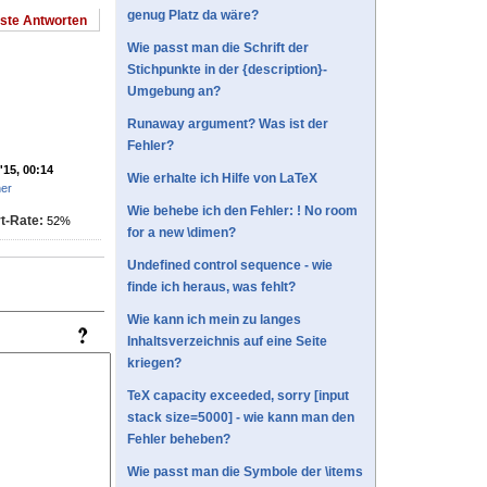
genug Platz da wäre?
este Antworten
Wie passt man die Schrift der
Stichpunkte in der {description}-
Umgebung an?
Runaway argument? Was ist der
Fehler?
'15, 00:14
Wie erhalte ich Hilfe von LaTeX
her
Wie behebe ich den Fehler: ! No room
t-Rate:
52%
for a new \dimen?
Undefined control sequence - wie
finde ich heraus, was fehlt?
Wie kann ich mein zu langes
Inhaltsverzeichnis auf eine Seite
kriegen?
TeX capacity exceeded, sorry [input
stack size=5000] - wie kann man den
Fehler beheben?
Wie passt man die Symbole der \items