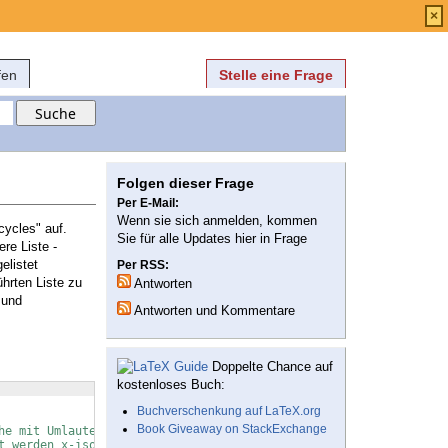
Anmelden
über
FAQ
×
fen
Stelle eine Frage
Folgen dieser Frage
Per E-Mail:
Wenn sie sich anmelden, kommen
cycles" auf.
Sie für alle Updates hier in Frage
re Liste -
elistet
Per RSS:
ührten Liste zu
Antworten
 und
Antworten und Kommentare
Doppelte Chance auf
kostenloses Buch:
Buchverschenkung auf LaTeX.org
Book Giveaway on StackExchange
he mit Umlauten
t werden x-iso-8859-1