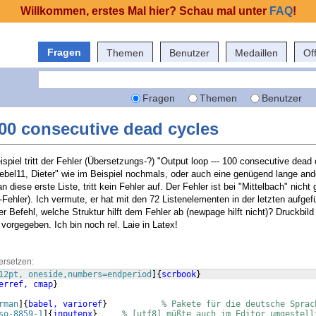
Willkommen, erstes Mal hier? Schau mal unter
FAQ
!
Fragen
Themen
Benutzer
Medaillen
Of
Fragen
Themen
Benutzer
100 consecutive dead cycles
iel tritt der Fehler (Übersetzungs-?) "Output loop --- 100 consecutive dead 
ebel11, Dieter" wie im Beispiel nochmals, oder auch eine genügend lange ande
diese erste Liste, tritt kein Fehler auf. Der Fehler ist bei "Mittelbach" nicht g
x-Fehler). Ich vermute, er hat mit den 72 Listenelementen in der letzten aufgef
r Befehl, welche Struktur hilft dem Fehler ab (newpage hilft nicht)? Druckbild
 vorgegeben. Ich bin noch rel. Laie in Latex!
ersetzen:
12pt, oneside,numbers=endperiod
]
{
scrbook
}
erref, cmap
}
rman
]
{
babel, varioref
}
% Pakete für die deutsche Sprac
so-8859-1
]
{
inputenx
}
% [utf8] müßte auch im Editor umgestell