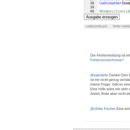
38
\setcounter
{
kom
39
40
%Kompositionszä
41
\newcounter
{
kom
Ausgabe erzeugen
seitenumbruch
fehler-meld
Die Fehlermeldung ist erk
Fehlerverzeichnisse?
@saputello
Danke! Den Be
ist mir nicht genug vers
meine Frage: Gibt es ein
Eine Hilfe wäre mir sehr
Arbeit, finde aber nicht d
@Ulrike Fischer
Eine ein