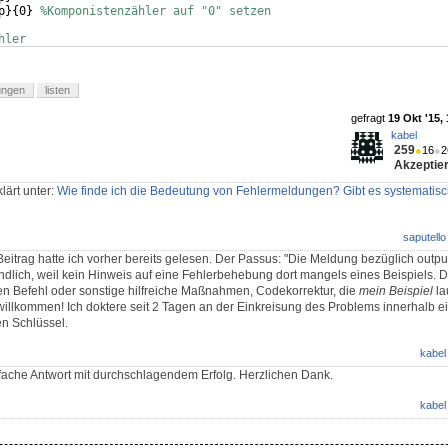
p
}
{
0
}
%Komponistenzähler auf "0" setzen
hler
pzaehl
}
ungen
listen
gefragt
19 Okt '15,
kabel
259
●
16
●
2
Akzeptier
lärt unter:
Wie finde ich die Bedeutung von Fehlermeldungen? Gibt es systematis
saputello
itrag hatte ich vorher bereits gelesen. Der Passus: "Die Meldung bezüglich output
tändlich, weil kein Hinweis auf eine Fehlerbehebung dort mangels eines Beispiels.
en Befehl oder sonstige hilfreiche Maßnahmen, Codekorrektur, die
mein Beispiel
la
 willkommen! Ich doktere seit 2 Tagen an der Einkreisung des Problems innerhalb e
en Schlüssel.
kabel
fache Antwort mit durchschlagendem Erfolg. Herzlichen Dank.
kabel