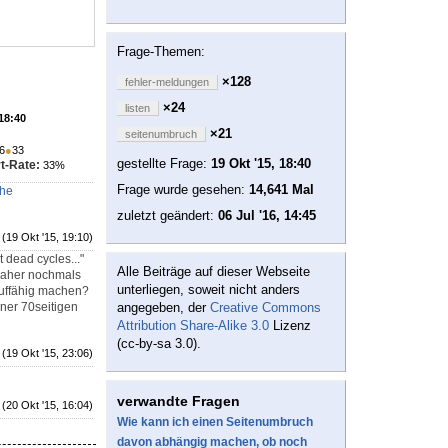
Frage-Themen:
×128
fehler-meldungen
×24
listen
 18:40
×21
seitenumbruch
6
●
33
gestellte Frage:
19 Okt '15, 18:40
t-Rate:
33%
Frage wurde gesehen:
14,641 Mal
che
zuletzt geändert:
06 Jul '16, 14:45
(19 Okt '15, 19:10)
 dead cycles..."
Alle Beiträge auf dieser Webseite
 Daher nochmals
unterliegen, soweit nicht anders
uffähig machen?
iner 70seitigen
angegeben, der
Creative Commons
Attribution Share-Alike 3.0
Lizenz
(cc-by-sa 3.0).
(19 Okt '15, 23:06)
verwandte Fragen
(20 Okt '15, 16:04)
Wie kann ich einen Seitenumbruch
davon abhängig machen, ob noch