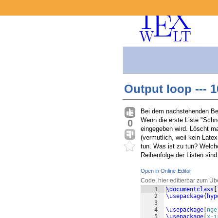
Output loop --- 
Bei dem nachstehenden Beisp
Wenn die erste Liste "Schn
0
eingegeben wird. Löscht man 
(vermutlich, weil kein Late
tun. Was ist zu tun? Welche
Reihenfolge der Listen sind
Open in Online-Editor
Code, hier editierbar zum Üb
1
\documentclass
[
2
\usepackage
{
hyp
3
4
\usepackage
[
nge
5
\usepackage
[
x-i