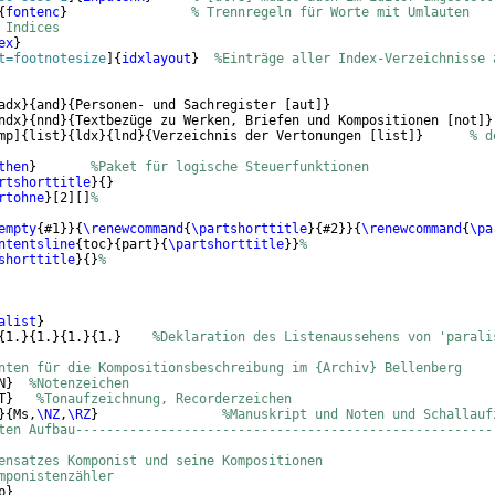
{
fontenc
}
% Trennregeln für Worte mit Umlauten
 Indices
ex
}
t=footnotesize
]
{
idxlayout
}
%Einträge aller Index-Verzeichnisse 
adx
}
{
and
}
{
Personen- und Sachregister 
[
aut
]}
ndx
}
{
nnd
}
{
Textbezüge zu Werken, Briefen und Kompositionen 
[
not
]}
mp
]
{
list
}
{
ldx
}
{
lnd
}
{
Verzeichnis der Vertonungen 
[
list
]}
% d
then
}
%Paket für logische Steuerfunktionen
rtshorttitle
}
{
}
rtohne
}
[
2
]
[
]
%
empty
{
#1
}}
{
\renewcommand
{
\partshorttitle
}
{
#2
}}
{
\renewcommand
{
\pa
ntentsline
{
toc
}
{
part
}
{
\partshorttitle
}}
%
shorttitle
}
{
}
%
alist
}
{
1.
}
{
1.
}
{
1.
}
{
1.
}
%Deklaration des Listenaussehens von 'parali
nten für die Kompositionsbeschreibung im {Archiv} Bellenberg
N
}
%Notenzeichen
T
}
%Tonaufzeichnung, Recorderzeichen
}
{
Ms,
\NZ
,
\RZ
}
%Manuskript und Noten und Schallauf
ten Aufbau------------------------------------------------------
ensatzes Komponist und seine Kompositionen
mponistenzähler
p
}