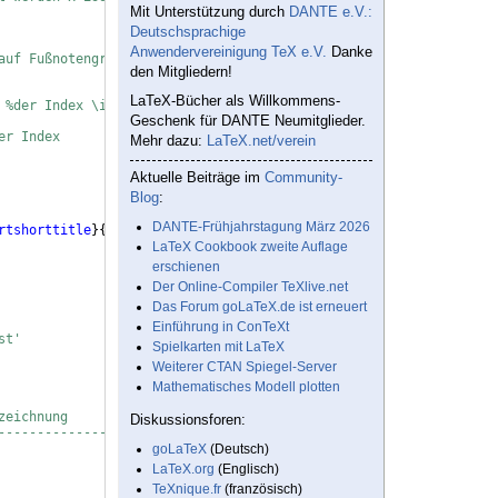
Mit Unterstützung durch
DANTE e.V.:
Deutschsprachige
Anwendervereinigung TeX e.V.
Danke
auf Fußnotengröße gesetzt
den Mitgliedern!
%der einfache \index{Text}
LaTeX-Bücher als Willkommens-
%der Index \index[aut]{Text}
Geschenk für DANTE Neumitglieder.
%der Index \index[not]{Text}
er Index
Mehr dazu:
LaTeX.net/verein
Aktuelle Beiträge im
Community-
Blog
:
DANTE-Frühjahrstagung März 2026
rtshorttitle
}
{
#1
}}
%
LaTeX Cookbook zweite Auflage
erschienen
Der Online-Compiler TeXlive.net
Das Forum goLaTeX.de ist erneuert
Einführung in ConTeXt
st'
Spielkarten mit LaTeX
Weiterer CTAN Spiegel-Server
Mathematisches Modell plotten
zeichnung
Diskussionsforen:
-------------------
goLaTeX
(Deutsch)
LaTeX.org
(Englisch)
TeXnique.fr
(französisch)