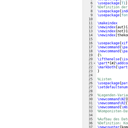
6
\usepackage
[
T1
]
7
%Definition der
8
\usepackage
{
ind
9
\usepackage
[
fon
10
11
\makeindex
12
\newindex
{
aut
}
{
13
\newindex
{
not
}
{
14
\newindex
[
theko
15
16
\usepackage
{
xif
17
\newcommand
{
\pa
18
\newcommand
{
\pa
19
{
%
20
\ifthenelse
{
\is
21
\part
*
{
#2
\addco
22
\markboth
{
\part
23
}
24
25
%Listen
26
\usepackage
{
par
27
\setdefaultenum
28
29
%Legenden-Varia
30
\newcommand\NZ
{
31
\newcommand\RZ
{
32
\newcommand
{
\mb
33
%Komponisten-Da
34
35
%Aufbau des Dat
36
%Definition: Ko
37
\newcounter
{
kom