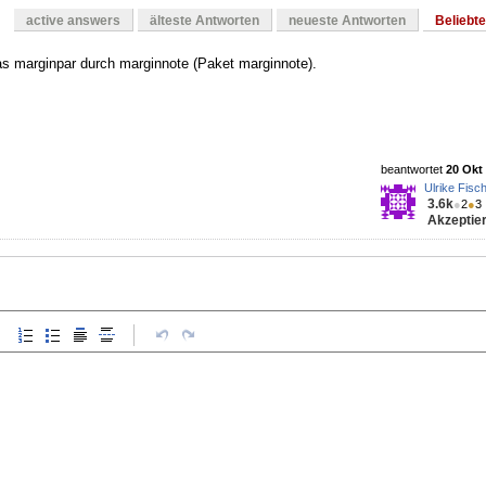
active answers
älteste Antworten
neueste Antworten
Beliebt
as marginpar durch marginnote (Paket marginnote).
beantwortet
20 Okt 
Ulrike Fisc
3.6k
●
2
●
3
Akzeptier