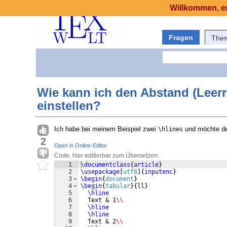
Willkommen, er
Fragen
The
Wie kann ich den Abstand (Leerr
einstellen?
Ich habe bei meinem Beispiel zwei
und möchte de
\hlines
2
Open in Online-Editor
Code, hier editierbar zum Übersetzen:
1
\documentclass
{
article
}
2
\usepackage
[
utf8
]
{
inputenc
}
3
\begin
{
document
}
4
\begin
{
tabular
}
{
ll
}
5
\hline
6
  Text & 1
\\
7
\hline
8
\hline
9
  Text & 2
\\