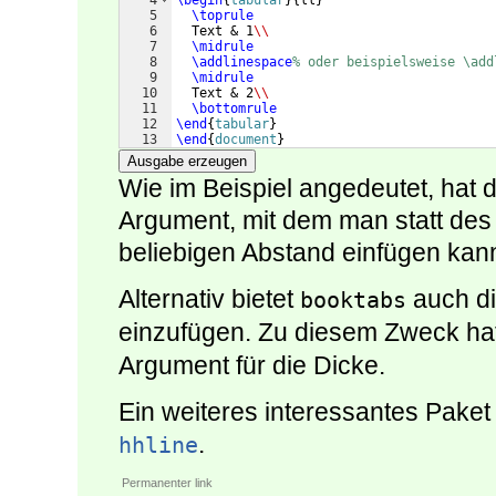
4
\begin
{
tabular
}
{
ll
}
5
\toprule
6
  Text & 1
\\
7
\midrule
8
\addlinespace
% oder beispielsweise \add
9
\midrule
10
  Text & 2
\\
11
\bottomrule
12
\end
{
tabular
}
13
\end
{
document
}
Ausgabe erzeugen
Wie im Beispiel angedeutet, hat d
Argument, mit dem man statt de
beliebigen Abstand einfügen kan
Alternativ bietet
auch di
booktabs
einzufügen. Zu diesem Zweck ha
Argument für die Dicke.
Ein weiteres interessantes Paket 
.
hhline
Permanenter link