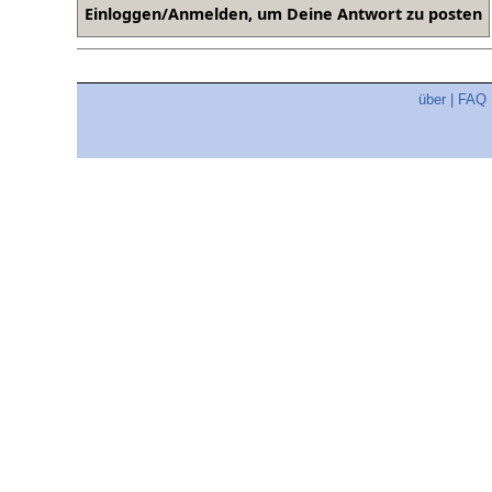
über
|
FAQ