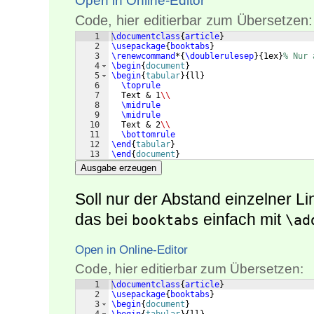
Open in Online-Editor
Code, hier editierbar zum Übersetzen:
1
\documentclass
{
article
}
2
\usepackage
{
booktabs
}
3
\renewcommand
*
{
\doublerulesep
}
{
1ex
}
% Nur 
4
\begin
{
document
}
5
\begin
{
tabular
}
{
ll
}
6
\toprule
7
  Text & 1
\\
8
\midrule
9
\midrule
10
  Text & 2
\\
11
\bottomrule
12
\end
{
tabular
}
13
\end
{
document
}
Ausgabe erzeugen
Soll nur der Abstand einzelner L
das bei
einfach mit
booktabs
\ad
Open in Online-Editor
Code, hier editierbar zum Übersetzen:
1
\documentclass
{
article
}
2
\usepackage
{
booktabs
}
3
\begin
{
document
}