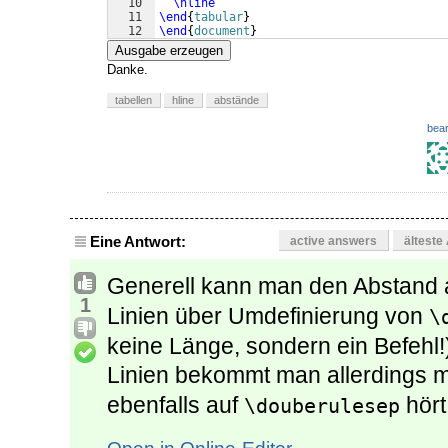
10
\hline
11
\end
{
tabular
}
12
\end
{
document
}
Ausgabe erzeugen
Danke.
tabellen
hline
abstände
bear
Eine Antwort:
active answers
älteste
Generell kann man den Abstand 
1
Linien über Umdefinierung von
\
keine Länge, sondern ein Befehl!
Linien bekommt man allerdings 
ebenfalls auf
hört
\douberulesep