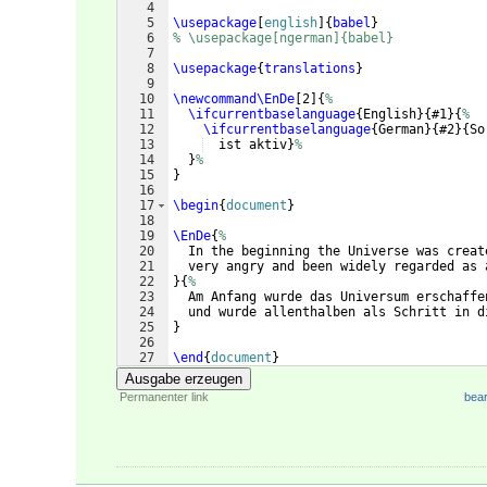
4
5
\usepackage
[
english
]
{
babel
}
6
% \usepackage[ngerman]{babel}
7
8
\usepackage
{
translations
}
9
10
\newcommand\EnDe
[
2
]
{
%
11
\ifcurrentbaselanguage
{
English
}
{
#1
}
{
%
12
\ifcurrentbaselanguage
{
German
}
{
#2
}
{
So
13
  ist aktiv
}
%
14
}
%
15
}
16
17
\begin
{
document
}
18
19
\EnDe
{
%
20
  In the beginning the Universe was creat
21
  very angry and been widely regarded as 
22
}
{
%
23
  Am Anfang wurde das Universum erschaffe
24
  und wurde allenthalben als Schritt in d
25
}
26
27
\end
{
document
}
Ausgabe erzeugen
Permanenter link
bear