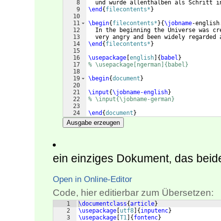
8
  und wurde allenthalben als Schritt i
9
\end
{
filecontents*
}
10
11
\begin
{
filecontents*
}
{
\jobname
-english
12
  In the beginning the Universe was cr
13
  very angry and been widely regarded 
14
\end
{
filecontents*
}
15
16
\usepackage
[
english
]
{
babel
}
17
% \usepackage[ngerman]{babel}
18
19
\begin
{
document
}
20
21
\input
{
\jobname-english
}
22
% \input{\jobname-german}
23
24
\end
{
document
}
Ausgabe erzeugen
ein einziges Dokument, das beide 
Open in Online-Editor
Code, hier editierbar zum Übersetzen:
1
\documentclass
{
article
}
2
\usepackage
[
utf8
]
{
inputenc
}
3
\usepackage
[
T1
]
{
fontenc
}