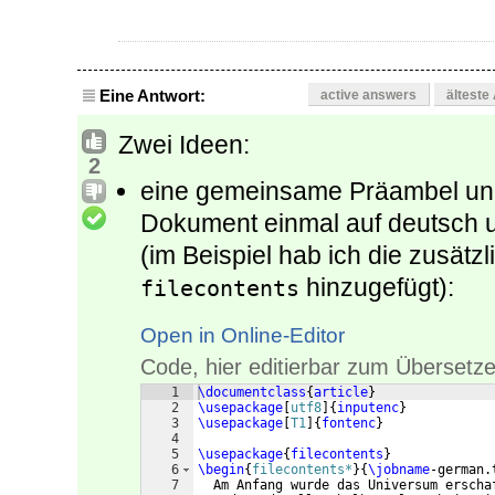
Eine Antwort:
active answers
älteste
Zwei Ideen:
2
eine gemeinsame Präambel und 
Dokument einmal auf deutsch u
(im Beispiel hab ich die zusätz
hinzugefügt):
filecontents
Open in Online-Editor
Code, hier editierbar zum Übersetze
1
\documentclass
{
article
}
2
\usepackage
[
utf8
]
{
inputenc
}
3
\usepackage
[
T1
]
{
fontenc
}
4
5
\usepackage
{
filecontents
}
6
\begin
{
filecontents*
}
{
\jobname
-german.
7
  Am Anfang wurde das Universum erscha