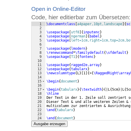
Open in Online-Editor
Code, hier editierbar zum Übersetzen:
1
\documentclass
[
a4paper,10pt,landscape
]
{
sc
2
3
\usepackage
[
utf8
]
{
inputenc
}
4
\usepackage
[
ngerman
]
{
babel
}
5
\usepackage
[
left=1cm,right=1cm,top=2cm,bo
6
7
\usepackage
{
lmodern
}
8
\renewcommand
*
\familydefault
{
\sfdefault
}
9
\usepackage
[
T1
]
{
fontenc
}
10
11
\usepackage
{
ragged2e,array
}
12
\usepackage
{
tabularx
}
13
\newcolumntype
{
L
}
[
1
]
{
>
{
\RaggedRight\array
14
15
\begin
{
document
}
16
17
\begin
{
tabularx
}
{
\textwidth
}
{
|L
{
5cm
}
|L
{
5c
18
\hline
19
Der Text in der 1. Zeile soll zentriert s
20
Dieser Text & und alle weiteren Zeilen & 
21
multicolumn zur zentrierten & Ausrichtung
22
\end
{
tabularx
}
23
24
\end
{
document
}
Ausgabe erzeugen