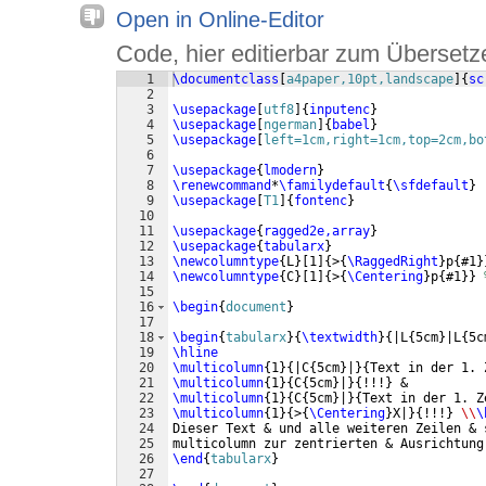
Open in Online-Editor
Code, hier editierbar zum Übersetz
1
\documentclass
[
a4paper,10pt,landscape
]
{
sc
2
3
\usepackage
[
utf8
]
{
inputenc
}
4
\usepackage
[
ngerman
]
{
babel
}
5
\usepackage
[
left=1cm,right=1cm,top=2cm,bo
6
7
\usepackage
{
lmodern
}
8
\renewcommand
*
\familydefault
{
\sfdefault
}
9
\usepackage
[
T1
]
{
fontenc
}
10
11
\usepackage
{
ragged2e,array
}
12
\usepackage
{
tabularx
}
13
\newcolumntype
{
L
}
[
1
]
{
>
{
\RaggedRight
}
p
{
#1
}
14
\newcolumntype
{
C
}
[
1
]
{
>
{
\Centering
}
p
{
#1
}}
15
16
\begin
{
document
}
17
18
\begin
{
tabularx
}
{
\textwidth
}
{
|L
{
5cm
}
|L
{
5c
19
\hline
20
\multicolumn
{
1
}
{
|C
{
5cm
}
|
}
{
Text in der 1. 
21
\multicolumn
{
1
}
{
C
{
5cm
}
|
}
{
!!!
}
 & 
22
\multicolumn
{
1
}
{
C
{
5cm
}
|
}
{
Text in der 1. Z
23
\multicolumn
{
1
}
{
>
{
\Centering
}
X|
}
{
!!!
}
\\
\
24
Dieser Text & und alle weiteren Zeilen & 
25
multicolumn zur zentrierten & Ausrichtung
26
\end
{
tabularx
}
27