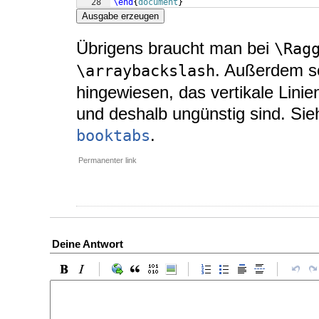
28
\end
{
document
}
Ausgabe erzeugen
Übrigens braucht man bei
\Rag
. Außerdem se
\arraybackslash
hingewiesen, das vertikale Linie
und deshalb ungünstig sind. Sie
.
booktabs
Permanenter link
Deine Antwort