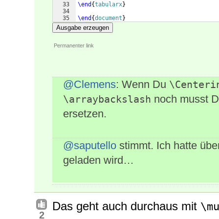
33
\end
{
tabularx
}
34
35
\end
{
document
}
Ausgabe erzeugen
Permanenter link
@Clemens
: Wenn Du
\Centeri
noch musst 
\arraybackslash
ersetzen.
@saputello
stimmt. Ich hatte üb
geladen wird…
Das geht auch durchaus mit
\m
2