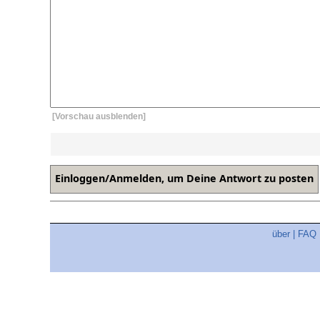
[Vorschau ausblenden]
über
|
FAQ