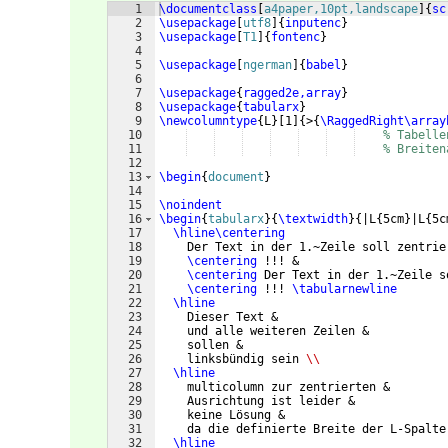
1
\documentclass
[
a4paper,10pt,landscape
]
{
sc
2
\usepackage
[
utf8
]
{
inputenc
}
3
\usepackage
[
T1
]
{
fontenc
}
4
5
\usepackage
[
ngerman
]
{
babel
}
6
7
\usepackage
{
ragged2e,array
}
8
\usepackage
{
tabularx
}
9
\newcolumntype
{
L
}
[
1
]
{
>
{
\RaggedRight\array
10
% Tabelle
11
% Breiten
12
13
\begin
{
document
}
14
15
\noindent
16
\begin
{
tabularx
}
{
\textwidth
}
{
|L
{
5cm
}
|L
{
5c
17
\hline\centering
18
    Der Text in der 1.~Zeile soll zentrie
19
\centering
 !!! &
20
\centering
 Der Text in der 1.~Zeile s
21
\centering
 !!! 
\tabularnewline
22
\hline
23
    Dieser Text &
24
    und alle weiteren Zeilen &
25
    sollen &
26
    linksbündig sein 
\\
27
\hline
28
    multicolumn zur zentrierten &
29
    Ausrichtung ist leider &
30
    keine Lösung &
31
    da die definierte Breite der L-Spalte
32
\hline