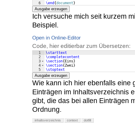
6
\end
{
document
}
Ausgabe erzeugen
Ich versuche mich seit kurzem m
Beispiel.
Open in Online-Editor
Code, hier editierbar zum Übersetzen:
1
\starttext
2
\completecontent
3
\section
{
Eins
}
4
\section
{
Zwei
}
5
\stoptext
Ausgabe erzeugen
Wie kann ich hier ebenfalls eine
Einträgen im Inhaltsverzeichnis
gibt, die das bei allen Einträgen
Ordnung.
inhaltsverzeichnis
context
dotfill