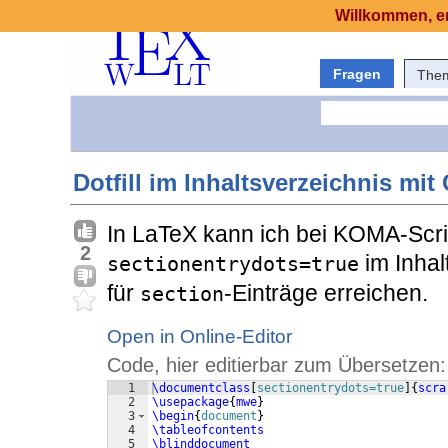
Willkommen, er
Fragen
The
Dotfill im Inhaltsverzeichnis mi
In LaTeX kann ich bei KOMA-Scri
2
im Inhal
sectionentrydots=true
für
-Einträge erreichen.
section
Open in Online-Editor
Code, hier editierbar zum Übersetzen:
1
\documentclass
[
sectionentrydots=true
]
{
scra
2
\usepackage
{
mwe
}
3
\begin
{
document
}
4
\tableofcontents
5
\blinddocument