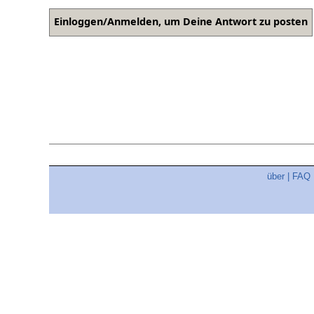
über
|
FAQ