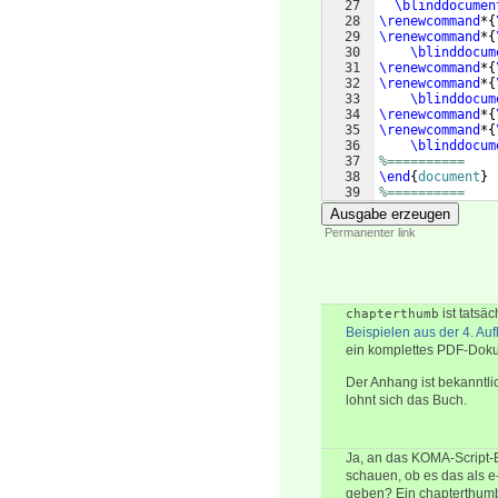
27
\blinddocumen
28
\renewcommand
*
{
29
\renewcommand
*
{
30
\blinddocum
31
\renewcommand
*
{
32
\renewcommand
*
{
33
\blinddocum
34
\renewcommand
*
{
35
\renewcommand
*
{
36
\blinddocum
37
%==========
38
\end
{
document
}
39
%==========
Ausgabe erzeugen
Permanenter link
ist tatsä
chapterthumb
Beispielen aus der 4. Au
ein komplettes PDF-Dokum
Der Anhang ist bekanntlic
lohnt sich das Buch.
Ja, an das KOMA-Script-
schauen, ob es das als e
geben? Ein chapterthumb-