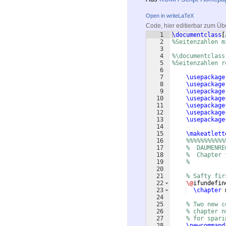
Open in writeLaTeX
Code, hier editierbar zum Üb
1
\documentclass
[
2
%Seitenzahlen m
3
4
%\documentclass
5
%Seitenzahlen r
6
7
\usepackage
8
\usepackage
9
\usepackage
10
\usepackage
11
\usepackage
12
\usepackage
13
\usepackage
14
15
\makeatlett
16
%%%%%%%%%%%
17
%  DAUMENRE
18
%  Chapter 
19
%
20
21
% Safty fir
22
\@
ifundefin
23
\chapter
 
24
25
% Two new c
26
% chapter n
27
% for spari
28
\newcommand