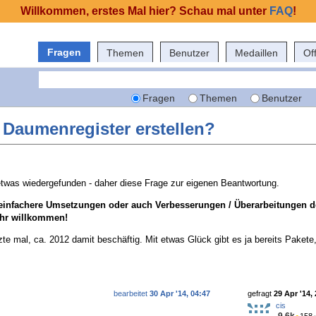
Willkommen, erstes Mal hier? Schau mal unter
FAQ
!
Fragen
Themen
Benutzer
Medaillen
Of
Fragen
Themen
Benutzer
 Daumenregister erstellen?
 etwas wiedergefunden - daher diese Frage zur eigenen Beantwortung.
 einfachere Umsetzungen oder auch Verbesserungen / Überarbeitungen d
ehr willkommen!
zte mal, ca. 2012 damit beschäftig. Mit etwas Glück gibt es ja bereits Pakete
bearbeitet
30 Apr '14, 04:47
gefragt
29 Apr '14,
cis