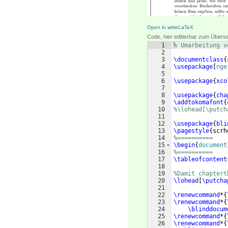
Open in writeLaTeX
Code, hier editierbar zum Übers
1
% Umarbeitung v
2
3
\documentclass
{
4
\usepackage
[
nge
5
6
\usepackage
{
xco
7
8
\usepackage
{
cha
9
\addtokomafont
{
10
%\lohead[\putch
11
12
\usepackage
{
bli
13
\pagestyle
{
scrh
14
%==========
15
\begin
{
document
16
%==========
17
\tableofcontent
18
19
%Damit chaptert
20
\lohead
[
\putcha
21
22
\renewcommand
*
{
23
\renewcommand
*
{
24
\blinddocum
25
\renewcommand
*
{
26
\renewcommand
*
{