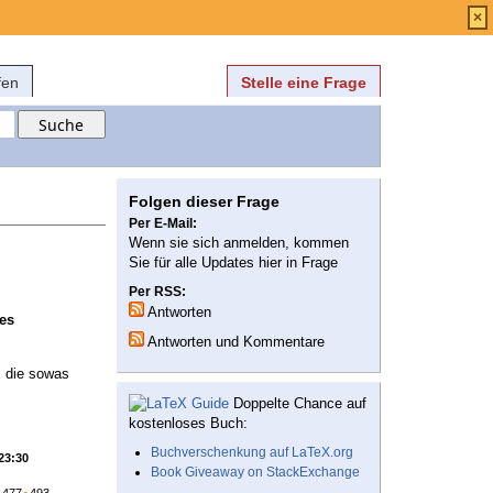
Anmelden
über
FAQ
×
fen
Stelle eine Frage
Folgen dieser Frage
Per E-Mail:
Wenn sie sich anmelden, kommen
Sie für alle Updates hier in Frage
Per RSS:
Antworten
es
Antworten und Kommentare
, die sowas
Doppelte Chance auf
kostenloses Buch:
Buchverschenkung auf LaTeX.org
 23:30
Book Giveaway on StackExchange