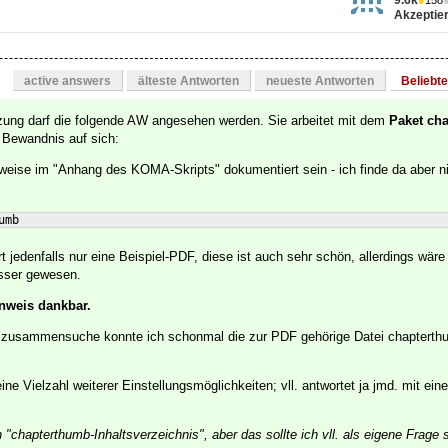
9.6k
●
158
Akzeptier
active answers
älteste Antworten
neueste Antworten
Beliebt
zung darf die folgende AW angesehen werden. Sie arbeitet mit dem
Paket ch
 Bewandnis auf sich:
weise im "Anhang des KOMA-Skripts" dokumentiert sein - ich finde da aber ni
umb
t jedenfalls nur eine Beispiel-PDF, diese ist auch sehr schön, allerdings wäre
esser gewesen.
inweis dankbar.
elzusammensuche konnte ich schonmal die zur PDF gehörige Datei chaptert
ine Vielzahl weiterer Einstellungsmöglichkeiten; vll. antwortet ja jmd. mit ei
 "chapterthumb-Inhaltsverzeichnis", aber das sollte ich vll. als eigene Frage s