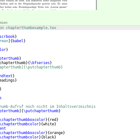
etzen:
on chapterthumbexample.tex
scrbook
}
rman
]
{
babel
}
lor
}
pterthumb
}
chapterthumb
}
{
\bfseries
}
apterthumb]{\putchapterthumb}
ndtext
}
eadings
}
}
s
humb-Aufruf noch nicht im Inhaltsverzeichnis
pterthumb
]
{
\putchapterthumb
}
\chapterthumbboxcolor
}
{
red
}
\chapterthumbcolor
}
{
white
}
ent
\chapterthumbboxcolor
}
{
orange
}
\chapterthumbcolor
}
{
black
}