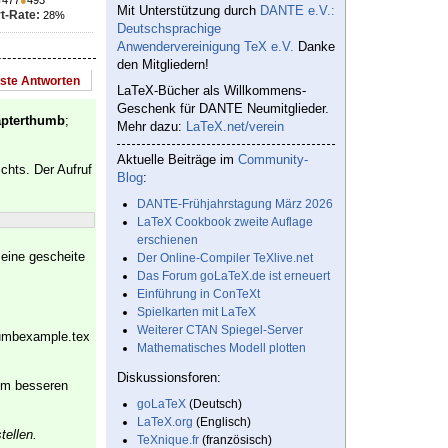
●
477
●
493
Mit Unterstützung durch
DANTE e.V.:
t-Rate:
28%
Deutschsprachige
Anwendervereinigung TeX e.V.
Danke
den Mitgliedern!
este Antworten
LaTeX-Bücher als Willkommens-
Geschenk für DANTE Neumitglieder.
apterthumb
;
Mehr dazu:
LaTeX.net/verein
Aktuelle Beiträge im
Community-
chts. Der Aufruf
Blog
:
DANTE-Frühjahrstagung März 2026
LaTeX Cookbook zweite Auflage
erschienen
 eine gescheite
Der Online-Compiler TeXlive.net
Das Forum goLaTeX.de ist erneuert
Einführung in ConTeXt
Spielkarten mit LaTeX
Weiterer CTAN Spiegel-Server
humbexample.tex
Mathematisches Modell plotten
Diskussionsforen:
nem besseren
goLaTeX
(Deutsch)
LaTeX.org
(Englisch)
tellen.
TeXnique.fr
(französisch)