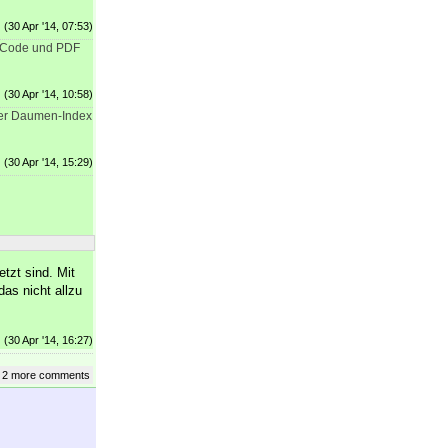
(30 Apr '14, 07:53)
it Code und PDF
(30 Apr '14, 10:58)
 der Daumen-Index
(30 Apr '14, 15:29)
tzt sind. Mit
as nicht allzu
(30 Apr '14, 16:27)
 2 more comments