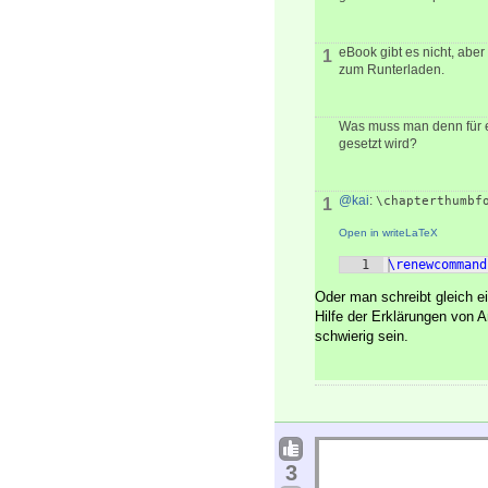
eBook gibt es nicht, abe
1
zum Runterladen.
Was muss man denn für ei
gesetzt wird?
@kai
:
\chapterthumbf
1
Open in writeLaTeX
1
\renewcommand
Oder man schreibt gleich ei
Hilfe der Erklärungen von 
schwierig sein.
3