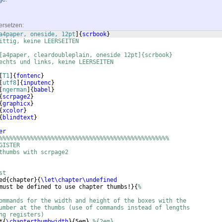
ersetzen:
a4paper, oneside, 12pt
]
{
scrbook
}
ittig, keine LEERSEITEN
[a4paper, cleardoubleplain, oneside 12pt]{scrbook}
echts und links, keine LEERSEITEN
[
T1
]
{
fontenc
}
[
utf8
]
{
inputenc
}
[
ngerman
]
{
babel
}
{
scrpage2
}
{
graphicx
}
{
xcolor
}
{
blindtext
}
er
%%%%%%%%%%%%%%%%%%%%%%%%%%%%%%%%%%%%%%%%%%%%%%%%%
GISTER
thumbs with scrpage2
st
ed
{
chapter
}
{
\let\chapter\undefined
must be defined to use chapter thumbs!
}
{
%
ommands for the width and height of the boxes with the
umber at the thumbs (use of commands instead of lengths
ng registers)
*
{
\chapterthumbwidth
}
{
5em
}
%{2em}