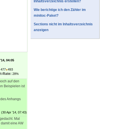
Inhaltsverzeichnis erstellen?
Wie berichtige ich den Zähler im
minitoc-Paket?
Sections nicht im Inhaltsverzeichnis
anzeigen
'14, 04:05
●
477
●
493
t-Rate:
28%
noch auf den
n Beispielen ist
en des Anhangs
(30 Apr '14, 07:43)
gedacht. Mal
t damit eine AW