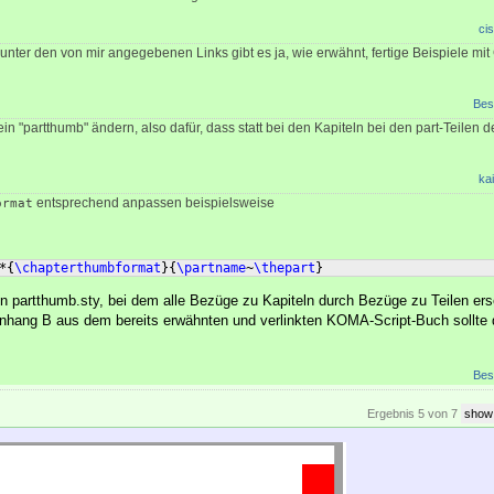
cis
r unter den von mir angegebenen Links gibt es ja, wie erwähnt, fertige Beispiele m
Bes
n "partthumb" ändern, also dafür, dass statt bei den Kapiteln bei den part-Teilen
kai
entsprechend anpassen beispielsweise
ormat
*
{
\chapterthumbformat
}
{
\partname
~
\thepart
}
n partthumb.sty, bei dem alle Bezüge zu Kapiteln durch Bezüge zu Teilen erse
Anhang B aus dem bereits erwähnten und verlinkten KOMA-Script-Buch sollte d
Bes
Ergebnis 5 von 7
show