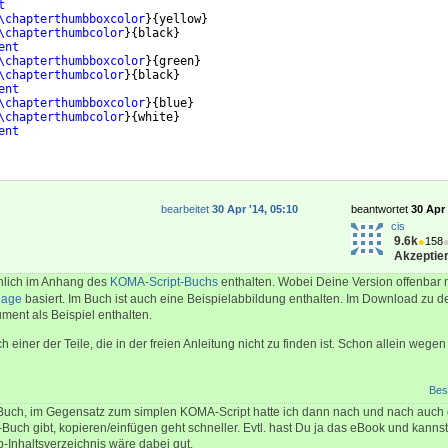
t
\chapterthumbboxcolor
}
{
yellow
}
\chapterthumbcolor
}
{
black
}
ent
\chapterthumbboxcolor
}
{
green
}
\chapterthumbcolor
}
{
black
}
ent
\chapterthumbboxcolor
}
{
blue
}
\chapterthumbcolor
}
{
white
}
ent
bearbeitet
30 Apr '14, 05:10
beantwortet
30 Apr 
cis
9.6k
●
158
Akzeptier
chlich im Anhang des
KOMA-Script-Buchs
enthalten. Wobei Deine Version offenbar 
flage
basiert. Im Buch ist auch eine Beispielabbildung enthalten. Im Download zu de
ent als Beispiel enthalten.
h einer der Teile, die in der freien Anleitung nicht zu finden ist. Schon allein weg
Bes
Buch, im Gegensatz zum simplen KOMA-Script hatte ich dann nach und nach auch 
-Buch gibt, kopieren/einfügen geht schneller. Evtl. hast Du ja das eBook und kanns
Inhaltsverzeichnis wäre dabei gut.