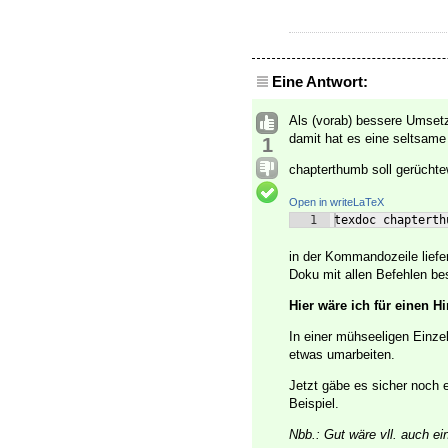
Eine Antwort:
Als (vorab) bessere Umset
damit hat es eine seltsame
1
chapterthumb soll gerüchte
Open in writeLaTeX
1
texdoc chapterth
in der Kommandozeile liefer
Doku mit allen Befehlen b
Hier wäre ich für einen H
In einer mühseeligen Einz
etwas umarbeiten.
Jetzt gäbe es sicher noch e
Beispiel.
Nbb.: Gut wäre vll. auch ein