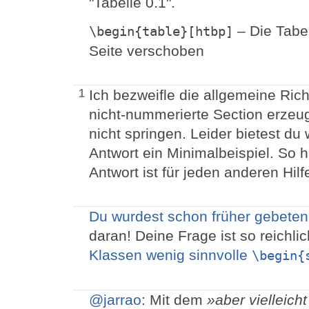
"Tabelle 0.1".
– Die Tabel
\begin{table}[htbp]
Seite verschoben
Ich bezweifle die allgemeine Ric
1
nicht-nummerierte Section erzeug
nicht springen. Leider bietest du
Antwort ein Minimalbeispiel. So h
Antwort ist für jeden anderen Hi
Du wurdest schon früher gebete
daran! Deine Frage ist so reichli
Klassen wenig sinnvolle
\begin{
@jarrao
: Mit dem
»aber vielleich