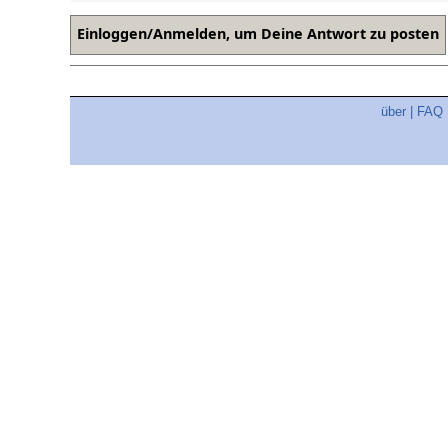
über
|
FAQ